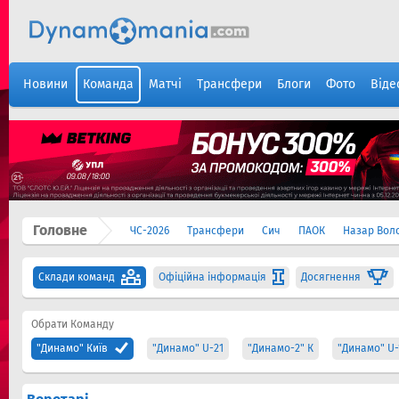
Новини
Команда
Матчі
Трансфери
Блоги
Фото
Віде
Головне
ЧС-2026
Трансфери
Сич
ПАОК
Назар Вол
Склади команд
Офіційна інформація
Досягнення
Обрати Команду
"Динамо" Київ
"Динамо" U-21
"Динамо-2" К
"Динамо" U-