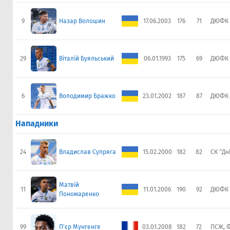
9
Назар Волошин
17.06.2003
176
71
ДЮФК 
29
Віталій Буяльський
06.01.1993
175
69
ДЮФК 
6
Володимир Бражко
23.01.2002
187
87
ДЮФК 
Нападники
24
Владислав Супряга
15.02.2000
182
82
СК "Дн
Матвій
11
11.01.2006
190
92
ДЮФК 
Пономаренко
99
П'єр Мунгенге
03.01.2008
182
72
ПСЖ, 