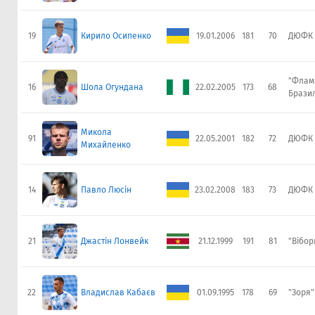
19
Кирило Осипенко
19.01.2006
181
70
ДЮФК 
"Флам
16
Шола Огундана
22.02.2005
173
68
Брази
Микола
91
22.05.2001
182
72
ДЮФК 
Михайленко
14
Павло Люсін
23.02.2008
183
73
ДЮФК 
21
Джастін Лонвейк
21.12.1999
191
81
"Вібор
22
Владислав Кабаєв
01.09.1995
178
69
"Зоря"