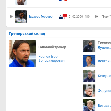
39
Едуардо Герреро
21.02.2000
180
80
"Зоря"
Тренерський склад
Тренер
Головний тренер
Луценк
Костюк Ігор
Володимирович
Венгли
Кендзь
Федуно
Безсмер