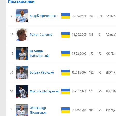
Півзахисники
7
Андрій Ярмоленко
23.10.1989
190
86
"Аль-А
17
Роман Саленко
18.05.2005
188
91
"Діназ
Валентин
15
15.02.2002
172
72
СК "Дн
Рубчинський
70
Богдан Редушко
07.01.2007
182
72
ДЮФК 
10
Микола Шапаренко
04.10.1998
178
75
ФК "М
Олександр
8
07.05.1997
180
73
СК "Дн
Піхальонок