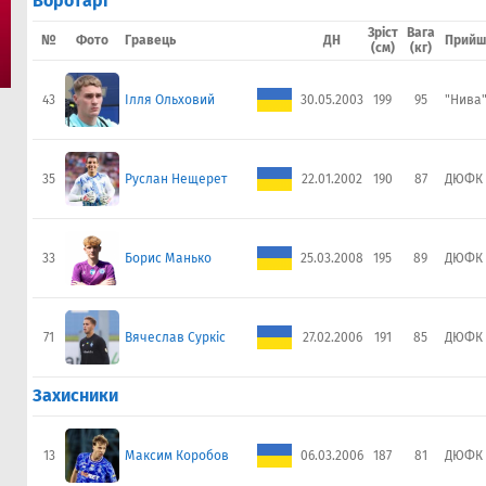
Воротарі
Зріст
Вага
№
Фото
Гравець
ДН
Прийш
(см)
(кг)
43
Ілля Ольховий
30.05.2003
199
95
"Нива"
35
Руслан Нещерет
22.01.2002
190
87
ДЮФК 
33
Борис Манько
25.03.2008
195
89
ДЮФК 
71
Вячеслав Суркіс
27.02.2006
191
85
ДЮФК 
Захисники
13
Максим Коробов
06.03.2006
187
81
ДЮФК 