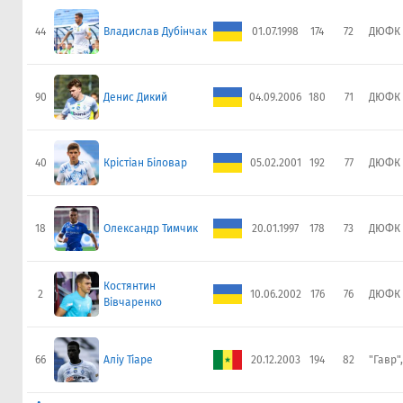
44
Владислав Дубінчак
01.07.1998
174
72
ДЮФК 
90
Денис Дикий
04.09.2006
180
71
ДЮФК 
40
Крістіан Біловар
05.02.2001
192
77
ДЮФК 
18
Олександр Тимчик
20.01.1997
178
73
ДЮФК 
Костянтин
2
10.06.2002
176
76
ДЮФК 
Вівчаренко
66
Аліу Тіаре
20.12.2003
194
82
"Гавр"