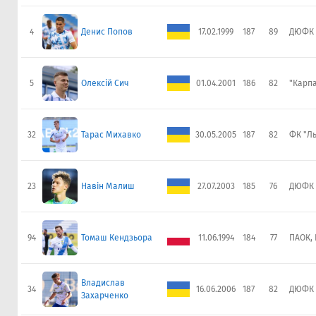
4
Денис Попов
17.02.1999
187
89
ДЮФК 
5
Олексій Сич
01.04.2001
186
82
"Карпа
32
Тарас Михавко
30.05.2005
187
82
ФК "Ль
23
Навін Малиш
27.07.2003
185
76
ДЮФК 
94
Томаш Кендзьора
11.06.1994
184
77
ПАОК, 
Владислав
34
16.06.2006
187
82
ДЮФК 
Захарченко