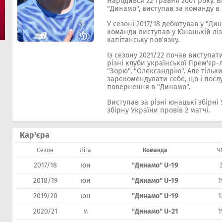
Народився 22 травня 2001 року. 
"Динамо", виступав за команду 
У сезоні 2017/18 дебютував у "Дин
команди виступав у Юнацькій ліз
капітанську пов'язку.
Із сезону 2021/22 почав виступат
різні клуби української Прем'єр-
"Зорю", "Олександрію". Але тільки
зарекомендувати себе, що і пос
повернення в "Динамо".
Виступав за різні юнацькі збірні
збірну України провів 2 матчі.
Кар'єра
Сезон
Ліга
Команда
Ч
2017/18
юн
"Динамо" U-19
2018/19
юн
"Динамо" U-19
1
2019/20
юн
"Динамо" U-19
1
2020/21
м
"Динамо" U-21
1