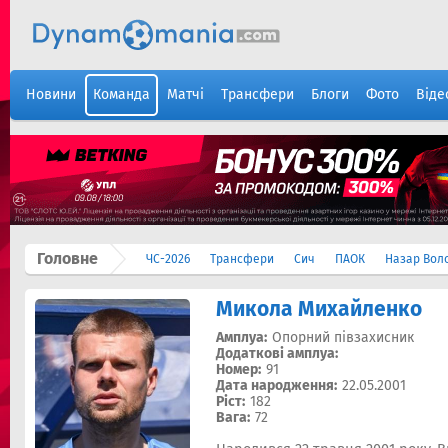
Новини
Команда
Матчі
Трансфери
Блоги
Фото
Віде
Головне
ЧС-2026
Трансфери
Сич
ПАОК
Назар Вол
Микола Михайленко
Амплуа:
Опорний півзахисник
Додаткові амплуа:
Номер:
91
Дата народження:
22.05.2001
Ріст:
182
Вага:
72