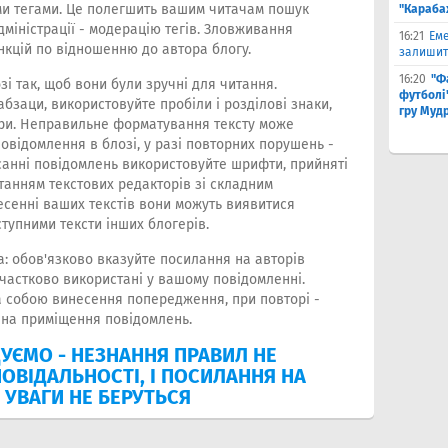
ими тегами. Це полегшить вашим читачам пошук
"Караба
дміністрації - модерацію тегів. Зловживання
16:21
Еме
нкцій по відношенню до автора блогу.
залишити
16:20
"Ф
і так, щоб вони були зручні для читання.
футболі"
бзаци, використовуйте пробіли і розділові знаки,
гру Муд
ери. Неправильне форматування тексту може
відомлення в блозі, у разі повторних порушень -
исанні повідомлень використовуйте шрифти, прийняті
танням текстових редакторів зі складним
есенні ваших текстів вони можуть виявитися
тупними тексти інших блогерів.
а: обов'язково вказуйте посилання на авторів
 частково використані у вашому повідомленні.
 собою винесення попередження, при повторі -
 на приміщення повідомлень.
ДУЄМО - НЕЗНАННЯ ПРАВИЛ НЕ
ПОВІДАЛЬНОСТІ, І ПОСИЛАННЯ НА
 УВАГИ НЕ БЕРУТЬСЯ