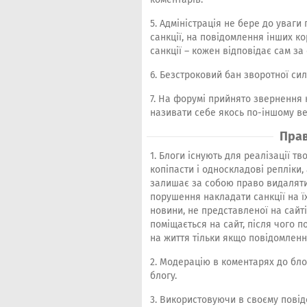
5. Адміністрація не бере до уваги
санкції, на повідомлення інших ко
санкції – кожен відповідає сам за 
6. Безстроковий бан зворотної сил
7. На форумі прийнято звернення н
називати себе якось по-іншому ве
Прав
1. Блоги існують для реалізації тв
копіпасти і односкладові репліки,
залишає за собою право видаляти 
порушення накладати санкції на їх
новини, не представленої на сайті
поміщається на сайт, після чого 
на життя тільки якщо повідомленн
2. Модерацію в коментарях до блог
блогу.
3. Використовуючи в своєму повідо