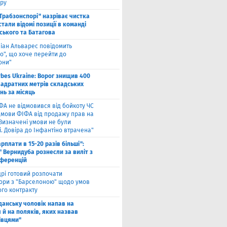
ру
"Трабзонспорі" назріває чистка
стали відомі позиції в команді
ського та Батагова
ліан Альварес повідомить
о", що хоче перейти до
они"
rbes Ukraine: Ворог знищив 400
вадратних метрів складських
нь за місяць
ФА не відмовився від бойкоту ЧС
ідмови ФІФА від продажу прав на
"Визначені умови не були
. Довіра до Інфантіно втрачена"
арплати в 15-20 разів більші":
 Вернидуба рознесли за виліт з
нференцій
рі готовий розпочати
ори з "Барселоною" щодо умов
ого контракту
Гданську чоловік напав на
 й на поляків, яких назвав
івцями"