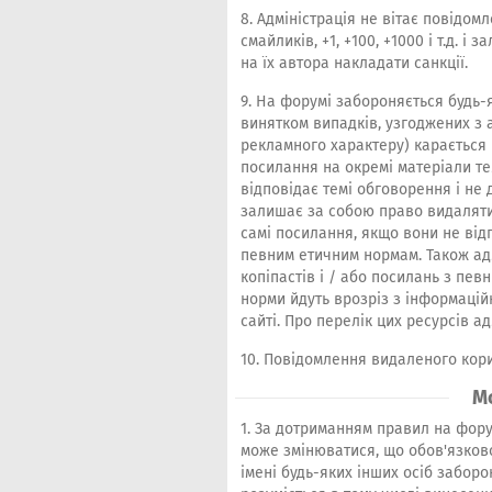
8. Адміністрація не вітає повідомл
смайликів, +1, +100, +1000 і т.д. 
на їх автора накладати санкції.
9. На форумі забороняється будь-я
винятком випадків, узгоджених з 
рекламного характеру) карається 
посилання на окремі матеріали те
відповідає темі обговорення і не 
залишає за собою право видаляти
самі посилання, якщо вони не ві
певним етичним нормам. Також ад
копіпастів і / або посилань з певн
норми йдуть врозріз з інформаці
сайті. Про перелік цих ресурсів а
10. Повідомлення видаленого кори
М
1. За дотриманням правил на фору
може змінюватися, що обов'язков
імені будь-яких інших осіб забор