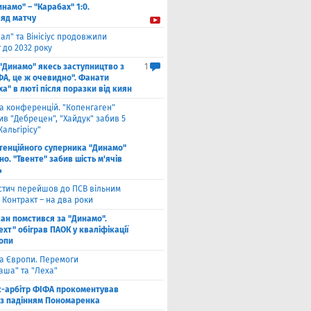
инамо" – "Карабах" 1:0.
ляд матчу
ал" та Вінісіус продовжили
 до 2032 року
 "Динамо" якесь заступництво з
1
ФА, це ж очевидно". Фанати
а" в люті після поразки від киян
га конференцій. "Копенгаген"
в "Дебрецен", "Хайдук" забив 5
Жальгірісу"
тенційного суперника "Динамо"
о. "Твенте" забив шість м'ячів
4
стич перейшов до ПСВ вільним
 Контракт – на два роки
кан помстився за "Динамо".
хт" обіграв ПАОК у кваліфікації
ропи
га Європи. Перемоги
аша" та "Леха"
с-арбітр ФІФА прокоментував
із падінням Пономаренка