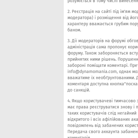
розуміється в тому числі винесе
2. Реєстрація на сайті під ім'ям 
модератора) і розміщення від йог
характеру вважається грубим пор
баном.
3. Дії модераторів на форумі обг
адміністрація сама пропонує кори
форуму. Також забороняється всту
прийнятих ними рішень. Порушенн
забороні поміщати коментарі. Пр
info@dynamomania.com
, однак мо
вважатиме їх необґрунтованими. Д
коментаря доступна кнопка"поска
до санкцій.
4. Якщо користувачеві тимчасово
має права реєструватися знову і п
таких користувачів слід негайний
відкритого і всіх афілійованих а
повідомлень від забанених корист
Передача свого аккаунта забанен
коментарів.