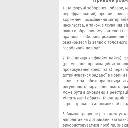
Правила розм
1. На форумі заборонені образи, м
перефразований), прояви шовініз
ворожнечі, розміщення матеріалів
насильства, а також з'ясування ві
ніків) в образливому контексті і 
правила - заборона розміщення к
ознайомтеся із заявою головного 
"особливий період".
2. Такі явища як флейм( лайка), ф
(розміщення провокаційних повід
провокування конфліктів) пересл
дотримуватися заданої в новини (
залишає за собою право видаляти 
регулярного порушення цього прав
може бути відмовлено в реєстрації
містять мат і образи. Також адмі
зареєстровані з анонімних ай пі а
3. Адміністрація не регламентує 
наполягає на дотриманні загальн
використовуватися пробіли, знаки 