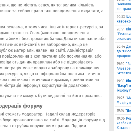
"Монако"
ення, що не містять сенсу, як то: велика кількість
контрак
і залишає за собою право такі повідомлення видаляти, а
20:53
Шо
хавбеко
ка реклама, в тому числі інших інтернет-ресурсів, за
20:51
Він
адміністрацією. Спам (множинні повідомлення
"Реалом"
негайним і безстроковим баном. Давати копіпасти або
оголоше
матичних веб-сайтів не заборонено, якщо це
20:44
Ди
дублює матеріали, наявні на сайті. Адміністрація
до "Обол
 повідомлення з копіпастами або посиланнями, або
працюют
дповідають даним правилам або не відповідають
19:50
"Б
міністрація може вводити заборону на приміщення
Альваре
"Атлетик
их ресурсів, якщо їх інформаційна політика і етичні
йною політикою і етичними нормами, прийнятими на
19:30
Ві
дміністрація інформує користувачів додатково.
"Баєр": 
іншому 
стувача не можуть бути видалені на його прохання.
19:25
"М
Медіну в
одерація форуму
19:16
"Ди
мі стежать модератор. Надалі склад модераторів
19:06
Ро
о буде проанонсовано на сайті. Модерація форуму від
хавбек в
онена і є грубим порушенням правил. Під цим
Каталонц