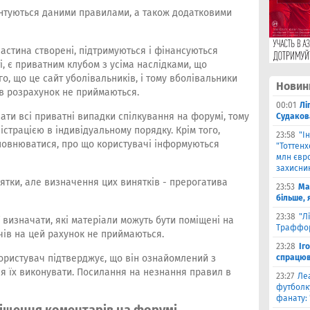
ентуються даними правилами, а також додатковими
частина створені, підтримуються і фінансуються
і, є приватним клубом з усіма наслідками, що
го, що це сайт уболівальників, і тому вболівальники
Новин
 в розрахунок не приймаються.
00:01
Лі
ати всі приватні випадки спілкування на форумі, тому
Судаков
істрацією в індивідуальному порядку. Крім того,
23:58
"І
повнюватися, про що користувачі інформуються
"Тоттен
млн євро
захисни
нятки, але визначення цих винятків - прерогатива
23:53
Ма
більше, 
23:38
"Л
ї визначати, які матеріали можуть бути поміщені на
Траффор
вачів на цей рахунок не приймаються.
23:28
Іг
ористувач підтверджує, що він ознайомлений з
спрацюв
я їх виконувати. Посилання на незнання правил в
23:27
Ле
футболку
фанату: 