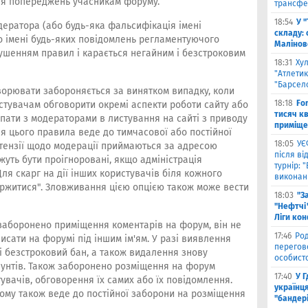
ння попереджень учасникам форуму.
трансфе
18:54
У 
модератора (або будь-яка фальсифікація імені
складу: 
о імені будь-яких повідомлень регламентуючого
Малiнов
ушенням правил і карається негайним і безстроковим
18:31
Ху
"Атлетик
"Барсел
оворювати забороняється за винятком випадку, коли
18:18
Fo
стувачам обговорити окремі аспекти роботи сайту або
тисяч к
пати з модераторами в листування на сайті з приводу
приміще
я цього правила веде до тимчасової або постійної
18:05
УЄ
етензії щодо модерації приймаються за адресою
після в
жуть бути проігноровані, якщо адміністрація
турнір: 
ля скарг на дії інших користувачів біля кожного
виконані
ржитися". Зловживання цією опцією також може вести
18:03
"З
"Нефтчі"
Ліги ко
 заборонено приміщення коментарів на форум, він не
17:46
Род
исати на форумі під іншим ім'ям. У разі виявлення
перегов
 і безстроковий бан, а також видалення знову
особист
каунтів. Також заборонено розміщення на форум
17:40
У 
увачів, обговорення їх самих або їх повідомлення.
українця
ому також веде до постійної заборони на розміщення
"бандер