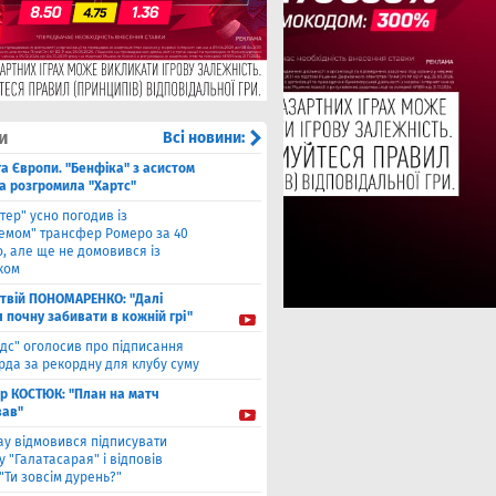
и
Всі новини:
га Європи. "Бенфіка" з асистом
а розгромила "Хартс"
нтер" усно погодив із
хемом" трансфер Ромеро за 40
, але ще не домовився із
ком
твiй ПОНОМАРЕНКО: "Далі
я почну забивати в кожній грі"
ідс" оголосив про підписання
да за рекордну для клубу суму
ор КОСТЮК: "План на матч
ав"
ау відмовився підписувати
 "Галатасарая" і відповів
"Ти зовсім дурень?"