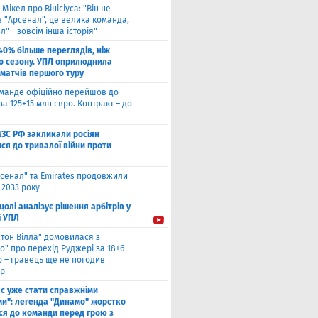
 Мікел про Вінісіуса: "Він не
 "Арсенал", це велика команда,
л" - зовсім інша історія"
40% більше переглядів, ніж
о сезону. УПЛ оприлюднила
 матчів першого туру
оманде офіційно перейшов до
за 125+15 млн євро. Контракт – до
МЗС РФ закликали росіян
ся до тривалої війни проти
сенал" та Emirates продовжили
 2033 року
цолі аналізує рішення арбітрів у
і УПЛ
стон Вілла" домовилася з
о" про перехід Руджері за 18+6
о – гравець ще не погодив
р
ас уже стати справжніми
и": легенда "Динамо" жорстко
ся до команди перед грою з