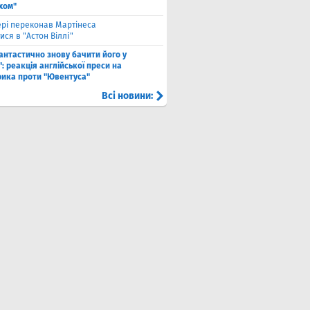
хом"
рі переконав Мартінеса
ся в "Астон Віллі"
антастично знову бачити його у
: реакція англійської преси на
рика проти "Ювентуса"
Всі новини: