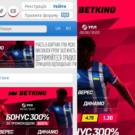
Реєстрація
Увійти
Правила форуму
UA
RU
і теги