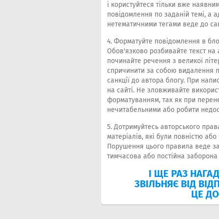
і користуйтеся тільки вже наявн
повідомлення по заданій темі, а а
нетематичними тегами веде до са
4. Форматуйте повідомлення в блоз
Обов'язково розбивайте текст на а
починайте речення з великої літ
спричинити за собою видалення по
санкції до автора блогу. При нап
на сайті. Не зловживайте викорис
форматуванням, так як при перен
нечитабельними або робити недос
5. Дотримуйтесь авторського прав
матеріалів, які були повністю або
Порушення цього правила веде за
тимчасова або постійна заборона
І ЩЕ РАЗ НАГА
ЗВІЛЬНЯЄ ВІД ВІД
ЦЕ ДО