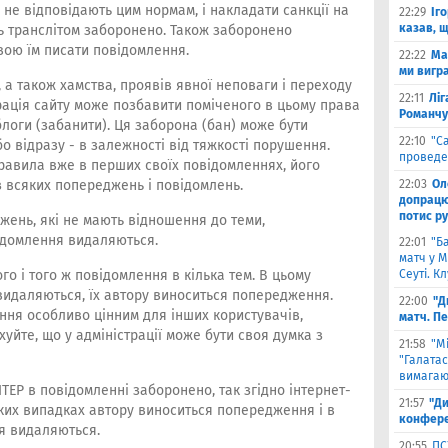
не відповідають цим нормам, і накладати санкції на
22:29
Іг
казав, 
ь транслітом заборонено. Також заборонено
вою їм писати повідомлення.
22:22
Ма
ми вигр
 а також хамства, проявів явної неповаги і переходу
22:11
Ліг
трація сайту може позбавити поміченого в цьому права
Романчу
блоги (забанити). Ця заборона (бан) може бути
22:10
"С
 відразу - в залежності від тяжкості порушення.
проведе
равила вже в перших своїх повідомленнях, його
з всяких попереджень і повідомлень.
22:03
Ол
допрацюв
потис р
жень, які не мають відношення до теми,
відомлення видаляються.
22:01
"Б
матч у М
о і того ж повідомлення в кілька тем. В цьому
Сеуті. К
идаляються, їх автору виноситься попередження.
22:00
"Д
ння особливо цінним для інших користувачів,
матч. П
ахуйте, що у адміністрації може бути своя думка з
21:58
"М
"Галатас
вимагаю
ТЕР в повідомленні заборонено, так згідно інтернет-
21:57
"Ди
таких випадках автору виноситься попередження і в
конфере
я видаляються.
20:55
ПС