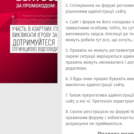
3. Спілкування на форумі реглам
рішеннями адміністрації сайту.
4. Сайт і форум як його складова 
приватними особами, тобто, по сут
випливають звідси. Апеляції до то
можуть робити тут все, що хочуть,
5. Правила не можуть регламентув
окремі ситуації вирішуються адмін
правила можуть змінюватися і до
додатково.
6. З будь-яких правил бувають ви
виключно адміністрації сайту.
7. Також прерогатива адміністраці
сайт, а які ні. Претензія користу
8. Своєю реєстрацією на форумі К
правилами форуму і зобов'язуєтьс
розрахунок не приймаються.