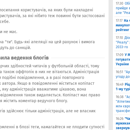
17:30
Обі
прийде в
 посилання користувачів, на яких були накладені
але "Реа
ристувачів, за які нібито теж повинні бути застосовані
17:17
На 
себе.
минулог
рейтинг
и не має.
17:10
Ді
а "ти". Будь-які апеляції на цей рахунок і вимога
"Реалу" 
2033-го
дуть до санкцій.
17:09
У 
ила ведення блогів
готувати
України
орчих здібностей читачів у футбольній області, тому
 а також оффтопік в них не вітаються. Адміністрація
16:51
"Ар
угоду до
подібні повідомлення, а в разі повторного
 автора. Якщо в повідомленні міститься копіпаст
16:49
Ріц
, яку адміністрація вважатиме цікавою, вона
1-му тур
повідомлення також видаляється. Копіпаст має право
16:38
"А
я містить коментар ведучого блогу.
"Атлетик
млн євр
ів здійснює тільки адміністрація, але не власник
трансфе
16:26
"Ч
мужикам
мленні в блозі теги, намагайтеся не плодити сутності
звернув