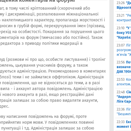
іщення коментарів на форумі
23:26
"Д
Відеоог
ат, в тому числі кріптованний (скорочений або
му і дискримінації, розпалювання міжнаціональної
23:21
"Ре
 наклепницького характеру, пропаганда жорстокості і
контракт
дносин в грубій формі, перекручування імен (прізвищ,
23:10
"У
перехід на особистості. Покарання за порушення цього
боку УЄ
оментарів на форум (тимчасово або постійно). Також
"Карабах
редактора з приводу політики модерації в
23:07
Лі
розгроми
м'ячів "
луд (розмови ні про що, особисте листування) і тролінг
22:56
По
омлень, цькування учасників форуму, а також
визначен
ідуються адміністрацією. Рекомендовано в коментарях
ДАК 190
блозі) теми і не займатися оффтопіком. Адміністрація
22:53
Ко
повідомлення, що не відносяться до теми, а в разі
агентом.
ила - і аккаунт автора повідомлень. Адміністрацією
22:48
Сі
 нового аккаунта в разі, якщо реєстраційні дані
"Андерле
нстрація залишає за собою право видаляти акаунти,
Ліги Єв
дрес.
22:36
Лі
"Бешикт
мову написання повідомлень на форумі, проте
оприйнятих норм мови. У повідомленнях повинні
22:33
Ек
момент 
пунктуації і т.д. Адміністрація залишає за собою