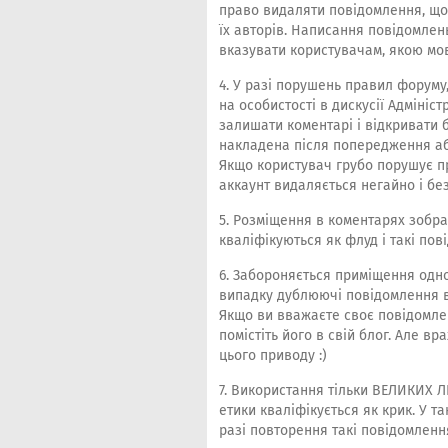
право видаляти повідомлення, що 
їх авторів. Написання повідомлен
вказувати користувачам, якою мо
4. У разі порушень правил форуму,
на особистості в дискусії Адмініс
залишати коментарі і відкривати 
накладена після попередження або
Якщо користувач грубо порушує п
аккаунт видаляється негайно і бе
5. Розміщення в коментарях зобра
кваліфікуються як флуд і такі по
6. Забороняється приміщення одног
випадку дублюючі повідомлення в
Якщо ви вважаєте своє повідомле
помістіть його в свій блог. Але вр
цього приводу :)
7. Використання тільки ВЕЛИКИХ ЛІ
етики кваліфікується як крик. У 
разі повторення такі повідомленн