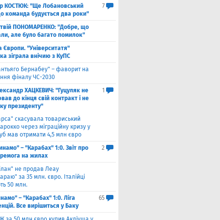
ор КОСТЮК: "Ще Лобановський
7
що команда будується два роки"
твій ПОНОМАРЕНКО: "Добре, що
али, але було багато помилок"
а Європи. "Університатя"
ка зіграла внічию з КуПС
антьяго Бернабеу" – фаворит на
ння фіналу ЧС-2030
ександр ХАЦКЕВИЧ: "Гуцуляк не
1
ав до кінця свій контракт і не
уку президенту"
арса" скасувала товариський
арокко через міграційну кризу у
луб мав отримати 4,5 млн євро
инамо" – "Карабах" 1:0. Звіт про
2
еремога на жилах
ілан" не продав Леау
араю" за 35 млн. євро. Італійці
ть 50 млн.
намо" – "Карабах" 1:0. Ліга
65
нцій. Все вирішиться у Баку
Ж за 50 млн євро купив Акліуша у