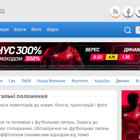
фери
Блоги
Фото
Відео
ри
Сич
ПАОК
Назар Волошин
Мунгенге
Карабах
Динамо
Вс
гальні положення
всіх коментарів до новин, блогів, трансляцій і фото
ня та полеміки з футбольних питань. Повага до
ова спілкування. Обговорення не футбольних питань
 оффтопіком (навмисним відходом від теми).