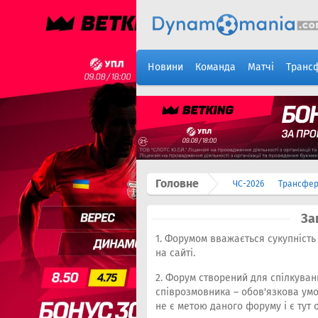
Новини
Команда
Матчі
Транс
Головне
ЧС-2026
Трансфе
За
1. Форумом вважається сукупність 
на сайті.
2. Форум створений для спілкуван
співрозмовника – обов'язкова ум
не є метою даного форуму і є тут