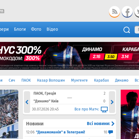
фери
Блоги
Фото
Відео
ри
Сич
ПАОК
Назар Волошин
Мунгенге
Карабах
Динамо
Вс
2
ПАОК, Греція
2
"Динам
3
"Динамо" Київ
0
"Караб
атч:
30.07.2026 20:45
Все про Матч:
06.08.2
Новини
Всі новини:
12:06
"Динамоманія" в Телеграмі!
10