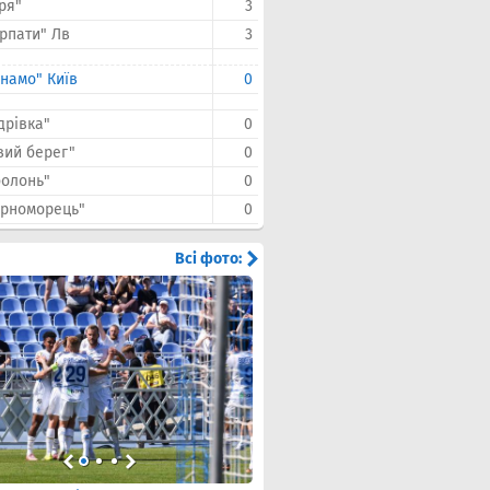
ря"
3
рпати" Лв
3
намо" Київ
0
дрівка"
0
вий берег"
0
олонь"
0
орноморець"
0
Всі фото: