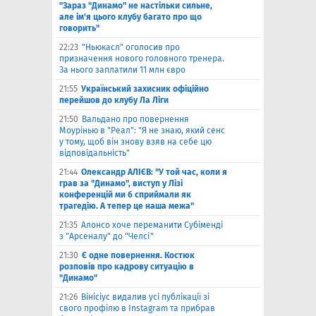
"Зараз "Динамо" не настільки сильне,
але ім'я цього клубу багато про що
говорить"
22:23
"Ньюкасл" оголосив про
призначення нового головного тренера.
За нього заплатили 11 млн євро
21:55
Український захисник офіційно
перейшов до клубу Ла Ліги
21:50
Вальдано про повернення
Моурінью в "Реал": "Я не знаю, який сенс
у тому, щоб він знову взяв на себе цю
відповідальність"
21:44
Олександр АЛІЄВ: "У той час, коли я
грав за "Динамо", виступ у Лізі
конференцій ми б сприймали як
трагедію. А тепер це наша межа"
21:35
Алонсо хоче переманити Субіменді
з "Арсеналу" до "Челсі"
21:30
Є одне повернення. Костюк
розповів про кадрову ситуацію в
"Динамо"
21:26
Вінісіус видалив усі публікації зі
свого профілю в Instagram та прибрав