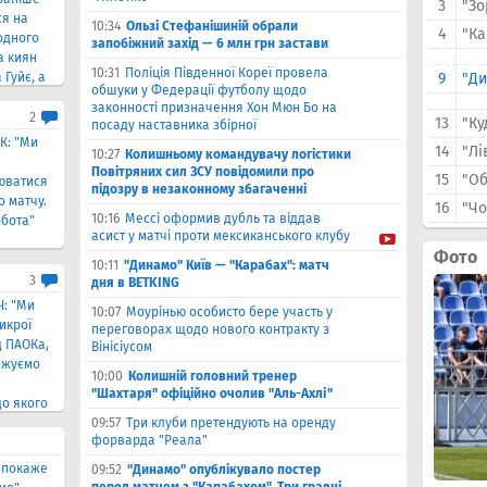
3
"Зо
ся на
10:34
Ользі Стефанішиній обрали
4
"Ка
одного
запобіжний захід — 6 млн грн застави
за киян
10:31
Поліція Південної Кореї провела
 Гуйє, а
9
"Ди
обшуки у Федерації футболу щодо
оманду
законності призначення Хон Мюн Бо на
2
13
"Ку
посаду наставника збірної
К: "Ми
14
"Лі
10:27
Колишньому командувачу логістики
Повітряних сил ЗСУ повідомили про
15
"Об
юватися
підозру в незаконному збагаченні
о матчу.
16
"Ч
10:16
Мессі оформив дубль та віддав
бота"
асист у матчі проти мексиканського клубу
Фото
10:11
"Динамо" Київ — "Карабах": матч
3
дня в BETKING
Ч: "Ми
10:07
Моурінью особисто бере участь у
икрої
переговорах щодо нового контракту з
д ПАОКа,
Вінісіусом
вжуємо
10:00
Колишній головний тренер
"Шахтаря" офіційно очолив "Аль-Ахлі"
до якого
09:57
Три клуби претендують на оренду
форварда "Реала"
о покаже
09:52
"Динамо" опублікувало постер