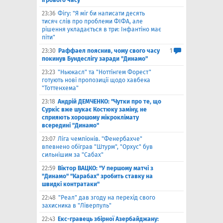
ігрового часу"
23:36
Фігу: "Я міг би написати десять
тисяч слів про проблеми ФІФА, але
рішення укладається в три: Інфантіно має
піти"
23:30
Раффаел пояснив, чому свого часу
1
покинув Бундеслігу заради "Динамо"
23:23
"Ньюкасл" та "Ноттінгем Форест"
готують нові пропозиції щодо хавбека
"Тоттенхема"
23:18
Андрій ДЕМЧЕНКО: "Чутки про те, що
Суркіс вже шукає Костюку заміну, не
сприяють хорошому мікроклімату
всередині "Динамо"
23:07
Ліга чемпіонів. "Фенербахче"
впевнено обіграв "Штурм", "Орхус" був
сильнішим за "Сабах"
22:59
Віктор ВАЦКО: "У першому матчі з
"Динамо" "Карабах" зробить ставку на
швидкі контратаки"
22:48
"Реал" дав згоду на перехід свого
захисника в "Ліверпуль"
22:43
Екс-гравець збірної Азербайджану: