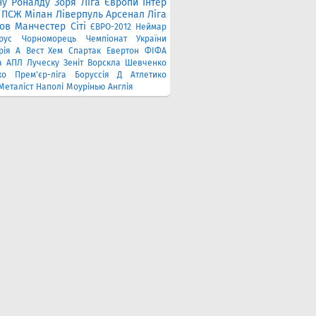
ну Роналду
Зоря
Ліга Європи
Інтер
ПСЖ
Мілан
Ліверпуль
Арсенал
Ліга
ов
Манчестер Сіті
ЄВРО-2012
Неймар
рус
Чорноморець
Чемпіонат України
рія A
Вест Хем
Спартак
Евертон
ФІФА
а
АПЛ
Луческу
Зеніт
Ворскла
Шевченко
ко
Прем'єр-ліга
Боруссія Д
Атлетико
Металіст
Наполі
Моурінью
Англія