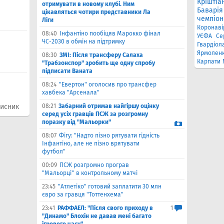
Кріштіа
отримувати в новому клубі. Ним
Баварія
цікавляться чотири представники Ла
чемпіон
Ліги
Коронаві
08:40
Інфантіно пообіцяв Марокко фінал
УЄФА
Се
ЧС-2030 в обмін на підтримку
Гвардіол
Ярмолен
08:30
ЗМІ: Після трансферу Салаха
Карпати
"Трабзонспор" зробить ще одну спробу
підписати Ваната
08:24
"Евертон" оголосив про трансфер
хавбека "Арсенала"
хисник
08:21
Забарний отримав найгіршу оцінку
серед усіх гравців ПСЖ за розгромну
поразку від "Мальорки"
08:07
Фігу: "Надто пізно рятувати гідність
Інфантіно, але не пізно врятувати
футбол"
00:09
ПСЖ розгромно програв
"Мальорці" в контрольному матчі
23:45
"Атлетіко" готовий заплатити 30 млн
євро за гравця "Тоттенхема"
23:41
РАФФАЕЛ: "Після свого приходу в
1
"Динамо" Блохін не давав мені багато