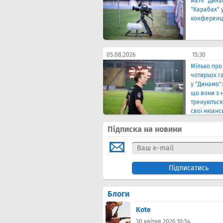
матч "Дина
"Карабах" у
конференц
05.08.2026
15:30
Мілько про
чотирьох г
у "Динамо"
що вони з 
тренуються.
свої нюанс
Підписка на новини
Блоги
Kote
30 квітня 2026 10:54