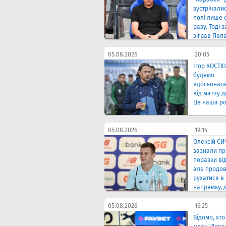
зустрічали
полі лише 
разу. Тоді 
зіграв Папа
тренував к
Хацкевич
05.08.2026
20:05
Ігор КОСТЮ
будемо
вдосконал
від матчу д
Це наша ро
05.08.2026
19:14
Олексій СИ
зазнали пр
поразки ві
але продо
рухатися в
напрямку, 
прагнемо"
05.08.2026
16:25
Відомо, хт