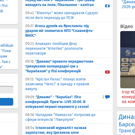
перед матчем з "Карабахом". Три гравці
мо" -
Презентація Андреа Мальдери в якості
"Динам
виходять на поле, Піхальонок - капітан
 Лізі
нового тренера збірної України. 28
2026 р
ій
травня 2026 року
09:43
"Ювентус" може орендувати Судзукі
після його переходу до ПСЖ
Відео
09:37
Атака дронів на Ярославль: під
ударом міг опинитися НПЗ "Славнефть-
ЯНОС"
09:23
Альварес пообіцяв Деку
амбійців
переконати "Атлетіко" розпочати
: "Поки
переговори
нами
09:18
"Динамо" провело передматчеве
 Там є
тренування напередодні гри з
и"
"Карабахом" у Лізі конференцій
09:13
"Крістал Пелас" планує взяти
захисника "Челсі" в оренду з правом
викупу
Командир РДК Денис Капустін у брамі
Ігор К
"Динамо" пропускає гол з пенальті від
конкур
09:09
"Динамо" - "Карабах". Ліга
2
команди Підрозділу Тимура
на кож
конференцій. Прев'ю. LIVE 20:00. В
очікуванні першої перемоги у сезоні
08:56
Нападник "Ньюкасла" потрапив до
Дина
сфери інтересів "Ліверпуля"
Барсе
08:54
Іспанський журналіст назвав
Транс
зарплатню, яку Циганков хоче