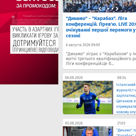
повів на запитання про
"Динамо" - "Карабах". Ліга
краще "Динамо" вилетіти з
конференцій. Прев'ю. LIVE 20:
в
очікуванні першої перемоги у
сезоні
 20:48
6 августа 2026 09:09
енер "Динамо" Ігор Костюк
матчі УПЛ важливі для ігрової
"Динамо" зіграє з "Карабахом" у 
ільки у к...
матчі третього кваліфікаційного р
Ліги конференцій.Це б...
06.08.2026
08:54
Іспанський
журналіст 
зарплатню,
Циганков х
отримувати
новому клу
цікавлятьс
представн
05.08.2026
21:03
Ліги
"Динамо" т
"Карабах" 