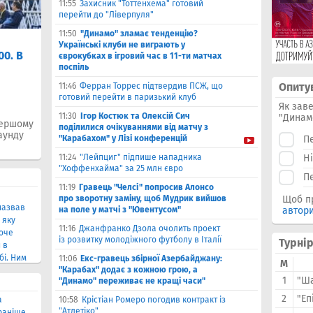
11:55
Захисник "Тоттенхема" готовий
перейти до "Ліверпуля"
11:50
"Динамо" зламає тенденцію?
Є одне повернення. Костюк
Костюк ві
Українські клуби не виграють у
00. В
розповів про кадрову ситуацію в
те, чи не 
єврокубках в ігровий час в 11-ти матчах
"Динамо"
поспіль
єврокубкі
Опиту
11:46
Ферран Торрес підтвердив ПСЖ, що
5 августа 2026 21:30
5 августа 2026
готовий перейти в паризький клуб
Як зав
Головний тренер "Динамо" Ігор Костюк
Головний т
11:30
Ігор Костюк та Олексій Сич
"Динам
стверджує, що захисник Олександр
заявив, що 
першому
поділилися очікуваннями від матчу з
Тимчик вже повернувся до коман...
практики, ос
аунду
"Карабахом" у Лізі конференцій
П
11:24
"Лейпциг" підпише нападника
Н
"Хоффенхайма" за 25 млн євро
П
11:19
Гравець "Челсі" попросив Алонсо
про зворотну заміну, щоб Мудрик вийшов
Щоб п
назвав
на поле у ​​матчі з "Ювентусом"
автор
 яку
11:16
Джанфранко Дзола очолить проект
оче
із розвитку молодіжного футболу в Італії
Турні
 в
бі. Ним
11:06
Екс-гравець збірної Азербайджану:
М
"Карабах" додає з кожною грою, а
я чотири
1
"Ш
"Динамо" переживає не кращі часи"
ики Ла
2
"Еп
а
10:58
Крістіан Ромеро погодив контракт із
"Атлетіко"
раніше