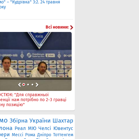
о" – "Кудрівка" 3:2. 24 травня
Стадіон "Динамо" імені Лобано
оку
постраждав від ракетного обстр
травня 2026 року
Всі новини:
ОСТЮК: "Для справжньої
Тренер "Кудрівки" Протченко: "
енції нам потрібно по 2-3 гравці
забили третій м'яч, довели б с
ну позицію"
переможного результату"
мо
Збірна України
Шахтар
лона
Реал
МЮ
Челсi
Ювентус
фери
Мессі
Рома
Дніпро
Тоттенгем