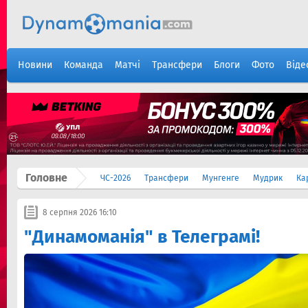
Новини
Команда
Матчі
Трансфери
Блоги
Фото
Віде
Головне
ЧС-2026
Трансфери
Мунгенге
Мудрик
Ка
8 серпня 2026 16:10
"Динамоманія" в Телеграмі!