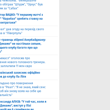
га чемпіонів. "Фенербахче"
 обіграв "Штурм", "Орхус" був
им за "Сабах"
ктор ВАЦКО: "У першому матчі з
" "Карабах" зробить ставку на
контратаки"
еал" дав згоду на перехід свого
а в "Ліверпуль"
с-гравець збірної Азербайджану:
Динамо" не настільки сильне,
 цього клубу багато про що
ь"
ьюкасл" оголосив про
ення нового головного тренера.
 заплатили 11 млн євро
раїнський захисник офіційно
в до клубу Ла Ліги
льдано про повернення
 в "Реал": "Я не знаю, який сенс
щоб він знову взяв на себе цю
альність"
ксандр АЛІЄВ: "У той час, коли я
"Динамо", виступ у Лізі
нцій ми б сприймали як