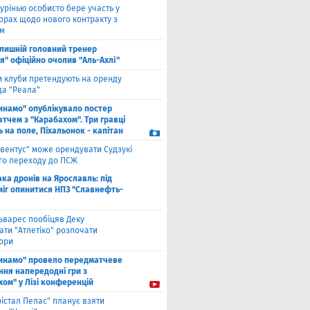
урінью особисто бере участь у
орах щодо нового контракту з
ом
лишній головний тренер
я" офіційно очолив "Аль-Ахлі"
и клуби претендують на оренду
а "Реала"
инамо" опублікувало постер
тчем з "Карабахом". Три гравці
 на поле, Піхальонок - капітан
вентус" може орендувати Судзукі
ого переходу до ПСЖ
ака дронів на Ярославль: під
міг опинитися НПЗ "Славнефть-
ьварес пообіцяв Деку
ати "Атлетіко" розпочати
ори
инамо" провело передматчеве
ння напередодні гри з
хом" у Лізі конференцій
рістал Пелас" планує взяти