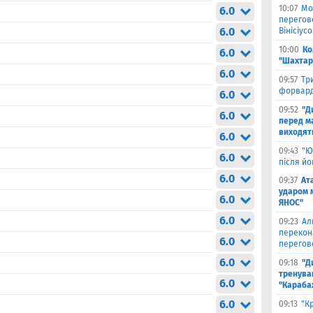
10:07
Мо
6.0
перегов
6.0
Вінісіус
10:00
Ко
6.0
"Шахтар
6.0
09:57
Тр
форвард
6.0
09:52
"Д
6.0
перед ма
виходять
6.0
09:43
"Ю
6.0
після й
6.0
09:37
Ат
ударом 
6.0
ЯНОС"
6.0
09:23
Ал
перекон
6.0
перегов
6.0
09:18
"Д
тренува
6.0
"Караба
6.0
09:13
"К