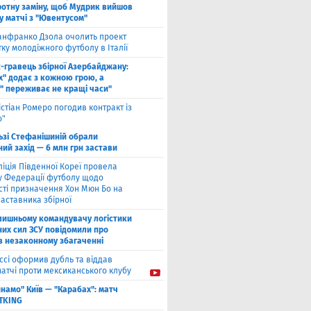
ротну заміну, щоб Мудрик вийшов
у ​​матчі з "Ювентусом"
нфранко Дзола очолить проект
тку молодіжного футболу в Італії
с-гравець збірної Азербайджану:
х" додає з кожною грою, а
" переживає не кращі часи"
істіан Ромеро погодив контракт із
о"
ьзі Стефанішиній обрали
ий захід — 6 млн грн застави
ліція Південної Кореї провела
у Федерації футболу щодо
сті призначення Хон Мюн Бо на
аставника збірної
лишньому командувачу логістики
них сил ЗСУ повідомили про
 в незаконному збагаченні
ссі оформив дубль та віддав
матчі проти мексиканського клубу
намо" Київ — "Карабах": матч
ETKING