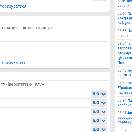
захисник
викупу
торизуватися
09:09
"Д
конферен
очікуван
"Динамо" - ПАОК 23 липня?
08:56
На
сфери ін
08:54
Іс
зарплат
отримув
цікавля
торизуватися
Ліги
08:40
Ін
ЧС-2030 
08:30
ЗМ
з "Університатею" Клуж
"Трабзо
підписа
6.0
08:24
"Е
6.0
хавбека
6.0
08:21
За
серед ус
6.0
поразку
6.0
08:07
Фі