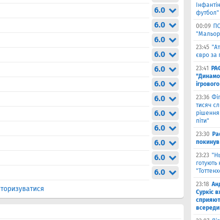
Інфантін
6.0
футбол"
6.0
00:09
ПС
"Мальор
6.0
23:45
"А
6.0
євро за 
6.0
23:41
РА
"Динамо"
6.0
ігрового
6.0
23:36
Фіг
тисяч с
6.0
рішення 
піти"
6.0
23:30
Ра
6.0
покинув
23:23
"Н
6.0
готують 
6.0
"Тоттен
23:18
Ан
торизуватися
Суркіс в
сприяют
всереди