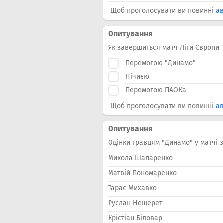
Щоб проголосувати ви повинні
ав
Опитування
Як завершиться матч Ліги Європи 
Перемогою "Динамо"
Нічиєю
Перемогою ПАОКа
Щоб проголосувати ви повинні
ав
Опитування
Оцінки гравцям "Динамо" у матчі 
Микола Шапаренко
Матвій Пономаренко
Тарас Михавко
Руслан Нещерет
Крістіан Біловар