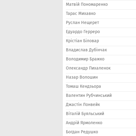
Матвій Пономаренко
Тарас Михавко
Руслан Нещерет
Едуардо Герреро
Крістіан Біловар
Владислав Дубінчак
Володимир Бражко
Олександр Пихаленок
Назар Волошин
Томаш Кендзьора
Валентин Рубчинський
Джастін Лонвейк
Віталій Буяльський
Андрій Ярмоленко
Богдан Редушко