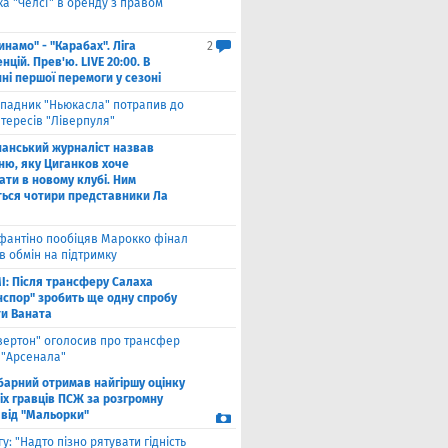
а "Челсі" в оренду з правом
инамо" - "Карабах". Ліга
2
цій. Прев'ю. LIVE 20:00. В
ні першої перемоги у сезоні
падник "Ньюкасла" потрапив до
тересів "Ліверпуля"
панський журналіст назвав
ню, яку Циганков хоче
ати в новому клубі. Ним
ться чотири представники Ла
фантіно пообіцяв Марокко фінал
в обмін на підтримку
І: Після трансферу Салаха
нспор" зробить ще одну спробу
ти Ваната
вертон" оголосив про трансфер
 "Арсенала"
барний отримав найгіршу оцінку
іх гравців ПСЖ за розгромну
 від "Мальорки"
гу: "Надто пізно рятувати гідність