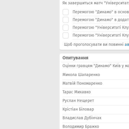
Як завершиться матч "Університат
Перемогою "Динамо" в основ
Перемогою "Динамо" в додатк
Перемогою "Університаті Клу
Перемогою "Університаті Клуж
Щоб проголосувати ви повинні
ав
Опитування
Оцінки гравцям "Динамо" Київ у ма
Микола Шапаренко
Матвій Пономаренко
Тарас Михавко
Руслан Нещерет
Крістіан Біловар
Владислав Дубінчак
Володимир Бражко