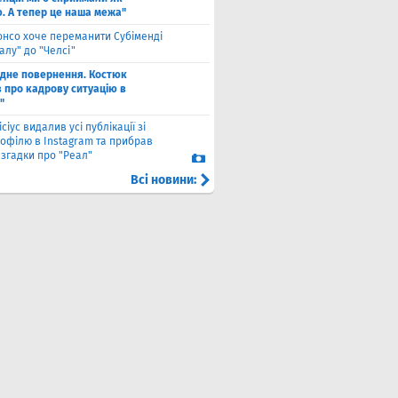
ю. А тепер це наша межа"
онсо хоче переманити Субіменді
алу" до "Челсі"
одне повернення. Костюк
в про кадрову ситуацію в
"
ісіус видалив усі публікації зі
рофілю в Instagram та прибрав
 згадки про "Реал"
Всі новини: