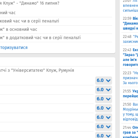
23:07
Лі
я Клуж" - "Динамо" 16 липня?
впевнено
сильніш
ний час
22:59
Ві
овий час чи в серії пенальті
"Динамо
швидкі 
ж" в основний час
22:48
"Р
" в додатковий час чи в серії пенальті
захисник
торизуватися
22:43
Ек
"Зараз "
але ім'я
говорит
тчі з "Університатею" Клуж, Румунія
22:23
"Н
признач
6.0
За нього
6.0
21:55
Ук
перейшо
6.0
21:50
Ва
6.0
Моурінью
у тому, 
6.0
відповід
6.0
21:44
Оле
грав за 
6.0
конфере