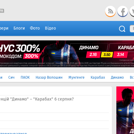
фери
Блоги
Фото
Відео
ри
Сич
ПАОК
Назар Волошин
Мунгенге
Карабах
Динамо
Вс
нцій "Динамо" – "Карабах" 6 серпня?