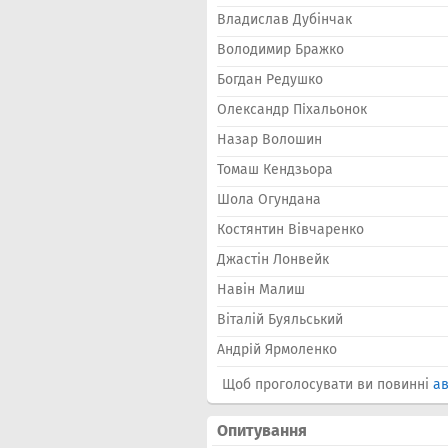
Владислав Дубінчак
Володимир Бражко
Богдан Редушко
Олександр Пiхальонок
Назар Волошин
Томаш Кендзьора
Шола Огундана
Костянтин Вівчаренко
Джастін Лонвейк
Навін Малиш
Віталій Буяльський
Андрiй Ярмоленко
Щоб проголосувати ви повинні
ав
Опитування