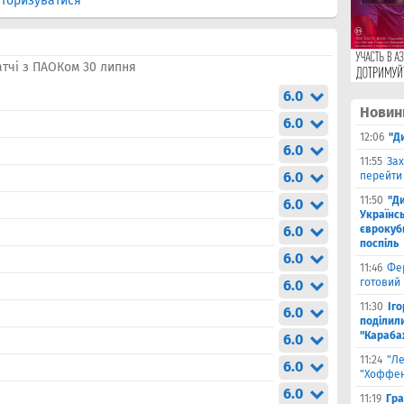
торизуватися
атчі з ПАОКом 30 липня
6.0
Новин
6.0
12:06
"Д
6.0
11:55
Зах
6.0
перейти
11:50
"Д
6.0
Українсь
6.0
єврокубк
поспіль
6.0
11:46
Фе
готовий
6.0
11:30
Іг
6.0
поділили
"Караба
6.0
11:24
"Л
6.0
"Хоффен
6.0
11:19
Гра