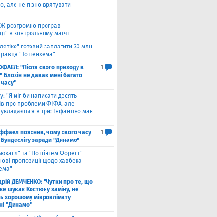
о, але не пізно врятувати
Ж розгромно програв
ці" в контрольному матчі
тлетіко" готовий заплатити 30 млн
гравця "Тоттенхема"
ФФАЕЛ: "Після свого приходу в
1
 Блохін не давав мені багато
 часу"
у: "Я міг би написати десять
лів про проблеми ФІФА, але
укладається в три: Інфантіно має
ффаел пояснив, чому свого часу
1
 Бундеслігу заради "Динамо"
ьюкасл" та "Ноттінгем Форест"
нові пропозиції щодо хавбека
хема"
дрій ДЕМЧЕНКО: "Чутки про те, що
же шукає Костюку заміну, не
ь хорошому мікроклімату
ні "Динамо"