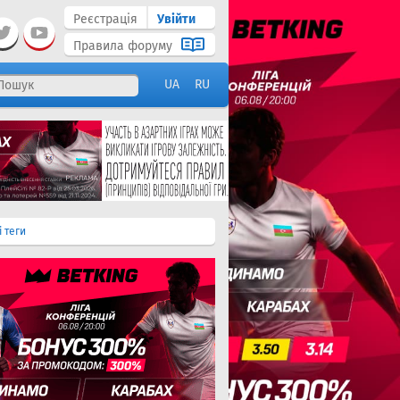
Реєстрація
Увійти
Правила форуму
UA
RU
і теги