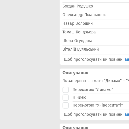
Богдан Редушко
Олександр Піхальонок
Назар Волошин
Томаш Кендзьора
Шола Огундана
Віталій Буяльський
Щоб проголосувати ви повинні
ав
Опитування
Як завершиться матч "Динамо" – "
Перемогою "Динамо"
Нічиєю
Перемогою "Університаті"
Щоб проголосувати ви повинні
ав
Опитування