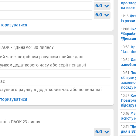
про зво
6.0
на поле 
6.0
11:16
Джа
із розви
торизуватися
11:06
Ек
"Караба
"Динамо
ПАОК - "Динамо" 30 липня?
10:58
Кр
"Атлетік
й час з потрібним рахунком і вийде далі
10:34
Ол
умком додаткового часу або серії пенальті
запобіжн
10:31
По
обшуки 
час
законно
посаду н
ступного раунду в додатковий час або по пенальті
10:27
Ко
торизуватися
Повітря
підозру
10:16
Ме
асист у 
тчі з ПАОК 23 липня
10:11
"Ди
6.0
дня в B