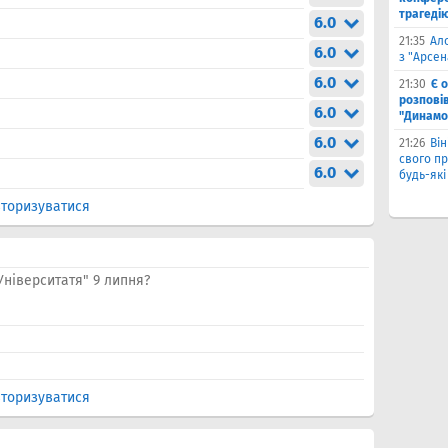
трагеді
6.0
21:35
Ал
6.0
з "Арсен
6.0
21:30
Є 
розпові
6.0
"Динамо
6.0
21:26
Він
свого п
6.0
будь-які
торизуватися
Університатя" 9 липня?
торизуватися