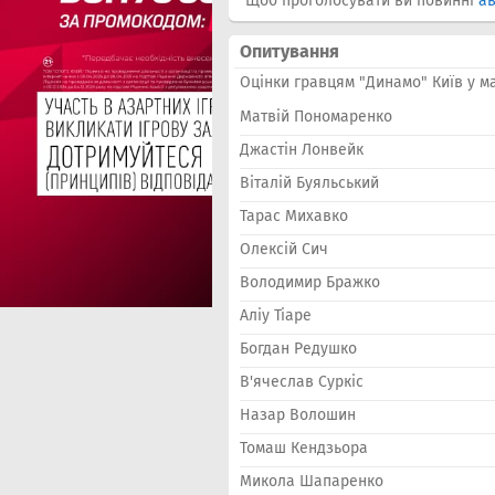
Щоб проголосувати ви повинні
ав
Опитування
Оцінки гравцям "Динамо" Київ у м
Матвій Пономаренко
Джастін Лонвейк
Віталій Буяльський
Тарас Михавко
Олексій Сич
Володимир Бражко
Аліу Тіаре
Богдан Редушко
В'ячеслав Суркіс
Назар Волошин
Томаш Кендзьора
Микола Шапаренко