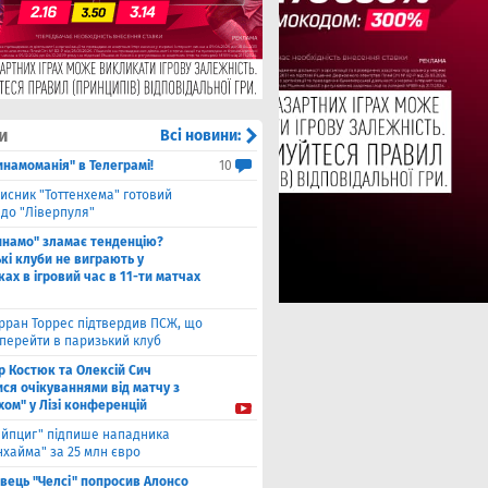
и
Всі новини:
инамоманія" в Телеграмі!
10
исник "Тоттенхема" готовий
 до "Ліверпуля"
инамо" зламає тенденцію?
кі клуби не виграють у
ах в ігровий час в 11-ти матчах
рран Торрес підтвердив ПСЖ, що
 перейти в паризький клуб
ор Костюк та Олексій Сич
ся очікуваннями від матчу з
хом" у Лізі конференцій
ейпциг" підпише нападника
хайма" за 25 млн євро
вець "Челсі" попросив Алонсо