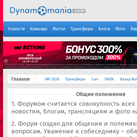
Новости
Команда
Матчи
Трансферы
Блоги
Фото
Ви
Главное
ЧМ-2026
Трансферы
Сыч
ПАОК
Назар Во
Общие положения
1. Форумом считается совокупность всех
новостям, блогам, трансляциям и фото на
2. Форум создан для общения и полеми
вопросам. Уважение к собеседнику – об