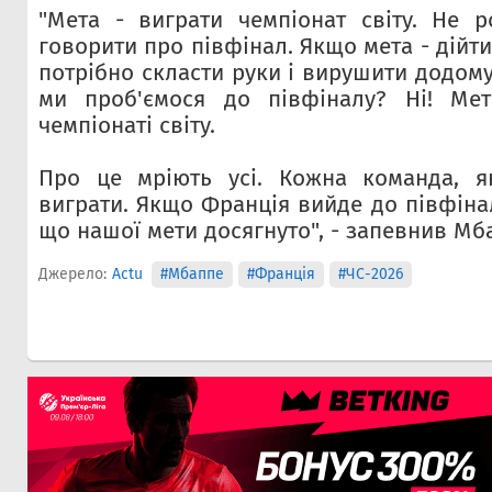
"Мета - виграти чемпіонат світу. Не 
говорити про півфінал. Якщо мета - дійти
потрібно скласти руки і вирушити додому 
ми проб'ємося до півфіналу? Ні! Ме
чемпіонаті світу.
Про це мріють усі. Кожна команда, як
виграти. Якщо Франція вийде до півфіна
що нашої мети досягнуто", - запевнив Мб
Джерело:
Actu
#Мбаппе
#Франція
#ЧС-2026