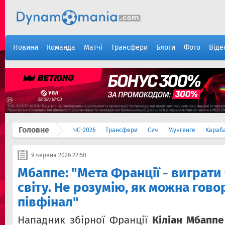
Новини
Команда
Матчі
Трансфери
Блоги
Фото
Віде
Головне
ЧС-2026
Трансфери
Сич
Мунгенге
Караб
9 червня 2026 22:50
Мбаппе: "Мета Франції - виграти
світу. Не розумію, як можна гово
півфінал"
Нападник збірної Франції
Кіліан Мбаппе