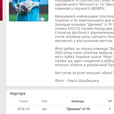
Народився 10 серпня 2001 року. 
харківського "Металіста" та "Дин
команди у першості ДЮФЛУ.
Визнавався найкращим голкіпер
України U-16 чемпіонського для к
Захищав кольори "Динамо" U-19 т
сезону 2021/22 провів понад два 
Спочатку футболіст відновлював
потім отримав роль третього гол
виключно у контрольних матчах.
Його дебют за першу команду "Ди
2025 року, коли голкіпер вийшов 
матч Кубка України проти "Руху".
провів ще один поєдинок у кубку
вперше зіграти в українській Пре
Виступав за різні юнацькі збірні 
Фото - Ольга Щербицька.
Кар'єра
Сезон
Ліга
Команда
ЧМ
2018/19
юн
"Динамо" U-19
9