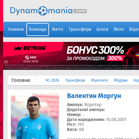
Новини
Команда
Матчі
Трансфери
Блоги
Фото
Віде
Головне
ЧС-2026
Трансфери
Мунгенге
Мудрик
Ка
Валентин Моргун
Амплуа:
Воротар
Додаткові амплуа:
Номер:
-
Дата народження:
10.08.2001
Ріст:
193
Вага:
88