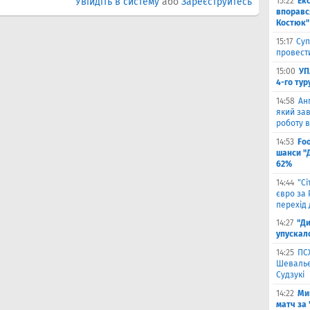
Увійдіть в систему
або
Зареєструйтесь
15:22
Ек
впоравс
Костюк"
15:17
Суп
провести
15:00
УП
4-го тур
14:58
Ан
який зав
роботу в
14:53
Fo
шанси "
62%
14:44
"С
євро за
перехід 
14:27
"Ди
упускал
14:25
ПС
Шевальє 
Судзукі
14:22
Ми
матч за