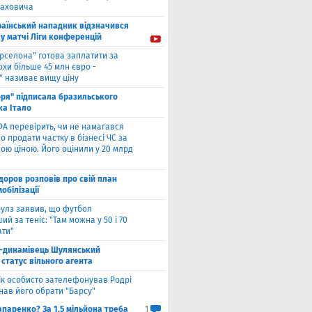
лаховича
раїнський нападник відзначився
у матчі Ліги конференцій
рселона" готова заплатити за
охи більше 45 млн євро -
" називає вищу ціну
оря" підписала бразильського
ка Італо
А перевірить, чи не намагався
о продати частку в бізнесі ЧС за
ою ціною. Його оцінили у 20 млрд
оров розповів про свій план
мобілізації
улз заявив, що футбол
ий за теніс: "Там можна у 50 і 70
ати"
-динамівець Шулянський
статус вільного агента
к особисто зателефонував Родрі
нав його обрати "Барсу"
паренко? За 1,5 мільйона треба
1