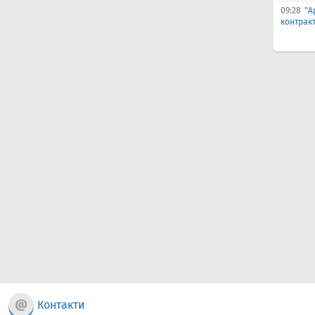
09:28
"А
контрак
Контакти