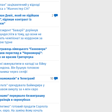
лан" зацікавлений у відході
а з "Манчестер Сіті"
ан Девіс, який не підійшов
2
, підпише контракт із
ією"
езидент "Баварії" дорікнув
ундесліги в тому, що вони не
ють чемпіонат за кордоном за
ою турне
гравець німецького "Ганновера"
шов перегляд в "Чорноморці":
к не вразив Григорчука
ні звинуватили в нападі за бійку
ондона. Він буцнув головою
льника через селфі
намоманія" в Телеграмі!
10
ельта" орендувала Байиндира у
авом викупу за 4 млн євро
инамо" перервало безвиграшну
раїнців в єврокубках
тлетико" готовий продати Сорлота
н. євро. На заміну йому хочуть