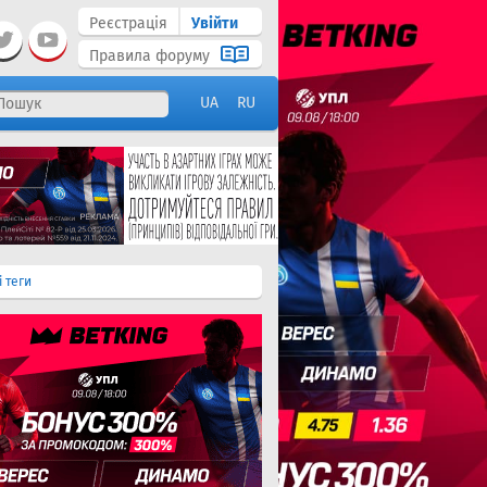
Реєстрація
Увійти
Правила форуму
UA
RU
і теги