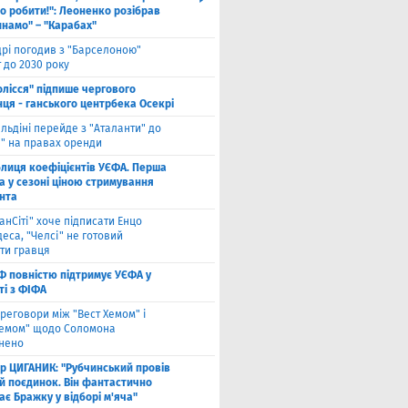
о робити!": Леоненко розібрав
инамо" – "Карабах"
рі погодив з "Барселоною"
 до 2030 року
олісся" підпише чергового
ця - ганського центрбека Осекрі
льдіні перейде з "Аталанти" до
і" на правах оренди
блиця коефіцієнтів УЄФА. Перша
а у сезоні ціною стримування
нта
анСіті" хоче підписати Енцо
еса, "Челсі" не готовий
ти гравця
Ф повністю підтримує УЄФА у
ті з ФІФА
реговори між "Вест Хемом" і
хемом" щодо Соломона
нено
ор ЦИГАНИК: "Рубчинський провів
й поєдинок. Він фантастично
є Бражку у відборі м'яча"