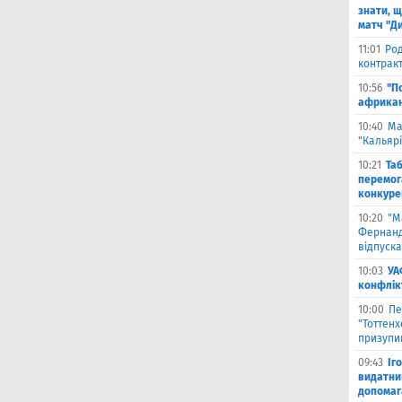
знати, щ
матч "Д
11:01
Род
контракт
10:56
"П
африкан
10:40
Ма
"Кальяр
10:21
Та
перемог
конкуре
10:20
"М
Фернанд
відпуска
10:03
УА
конфлік
10:00
Пе
"Тоттен
призупи
09:43
Іг
видатни
допомага