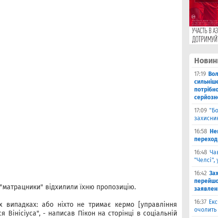
Новин
17:19
Во
сильніш
потрібно
серйозн
17:09
"Б
захисник
16:58
He
переходи
16:48
Ча
"Челсі",
16:42
За
перейшо
"матрацники" відхилили їхню пропозицію.
заявлен
16:37
Екс
х випадках: або ніхто не тримає кермо [управління
очолить 
я Вінісіуса", - написав Пікон на сторінці в соціальній