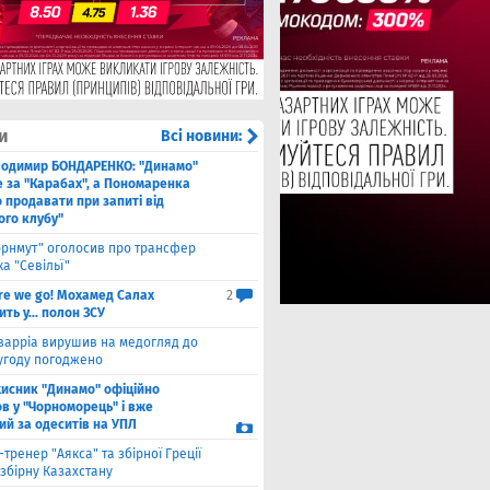
и
Всі новини:
лодимир БОНДАРЕНКО: "Динамо"
е за "Карабах", а Пономаренка
 продавати при запиті від
ого клубу"
орнмут" оголосив про трансфер
а "Севільї"
re we go! Мохамед Салах
2
ть у... полон ЗСУ
варріа вирушив на медогляд до
 угоду погоджено
хисник "Динамо" офіційно
в у "Чорноморець" і вже
ий за одеситів на УПЛ
-тренер "Аякса" та збірної Греції
збірну Казахстану