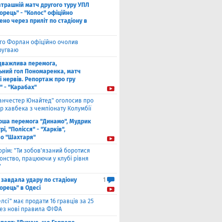
втрашній матч другого туру УПЛ
рець" - "Колос" офіційно
но через приліт по стадіону в
єго Форлан офіційно очолив
Уругваю
дважлива перемога,
ьний гол Пономаренка, матч
і нервів. Репортаж про гру
" - "Карабах"
анчестер Юнайтед" оголосив про
р хавбека з чемпіонату Колумбії
рша перемога "Динамо", Мудрик
рі, "Полісся" - "Харків",
во "Шахтаря"
орім: "Ти зобов'язаний боротися
онство, працюючи у клубі рівня
"
 завдала удару по стадіону
1
орець" в Одесі
елсі" має продати 16 гравців за 25
рез нові правила ФІФА