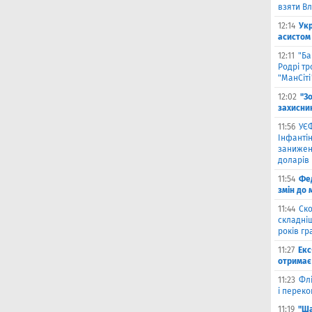
взяти В
12:14
Ук
асистом 
12:11
"Ба
Родрі тр
"МанСіті
12:02
"З
захисни
11:56
УЄФ
Інфантін
занижен
доларів
11:54
Фед
змін до 
11:44
Ско
складніш
років гр
11:27
Екс
отримає 
11:23
Флі
і переко
11:19
"Ша