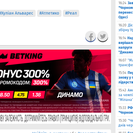
16:24
За
"Чорномо
перенесе
#Хуліан Альварес
#Атлетико
#Реал
Одесі
16:20
Ді
збірну 
16:14
На
вирішал
напруги 
"Динамо
16:07
"М
трансфе
15:54
Пе
знову у г
лідерст
15:43
Ам
за чемпі
"Мілана
15:33
РФ
"Чорном
15:30
"Ч
днів че