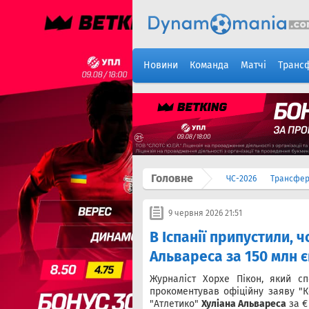
Новини
Команда
Матчі
Транс
Головне
ЧС-2026
Трансфе
9 червня 2026 21:51
В Іспанії припустили, 
Альвареса за 150 млн 
Журналіст Хорхе Пікон, який сп
прокоментував офіційну заяву "К
"Атлетико"
Хуліана Альвареса
за €