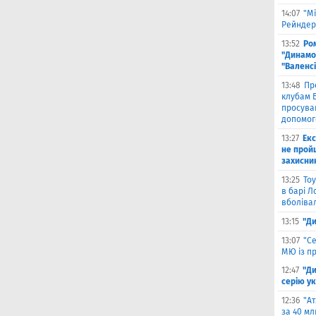
14:07
"Мі
Рейндерс
13:52
Ром
"Динамо"
"Валенс
13:48
Пр
клубам Б
просува
допомог
13:27
Екс
не прой
захисни
13:25
Тоу
в барі Л
вболіва
13:15
"Ди
13:07
"С
МЮ із пр
12:47
"Д
серію ук
12:36
"А
за 40 мл