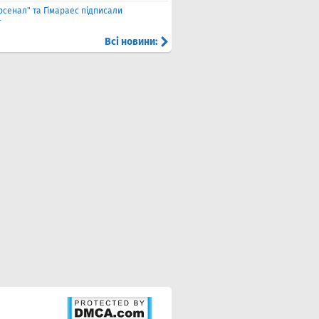
рсенал" та Гімараес підписали
т
Всі новини: