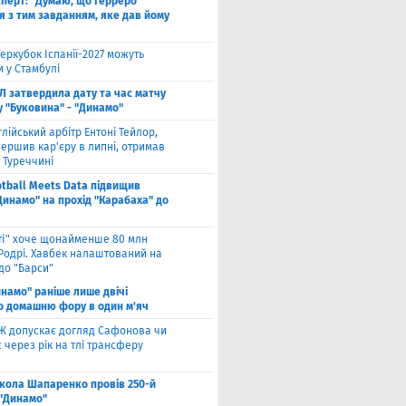
сперт: "Думаю, що Герреро
я з тим завданням, яке дав йому
еркубок Іспанії-2027 можуть
 у Стамбулі
Л затвердила дату та час матчу
у "Буковина" - "Динамо"
глійський арбітр Ентоні Тейлор,
ершив кар'єру в липні, отримав
 Туреччині
otball Meets Data підвищив
Динамо" на прохід "Карабаха" до
іті" хоче щонайменше 80 млн
 Родрі. Хавбек налаштований на
до "Барси"
намо" раніше лише двічі
о домашню фору в один м'яч
Ж допускає догляд Сафонова чи
через рік на тлі трансферу
кола Шапаренко провів 250-й
 "Динамо"