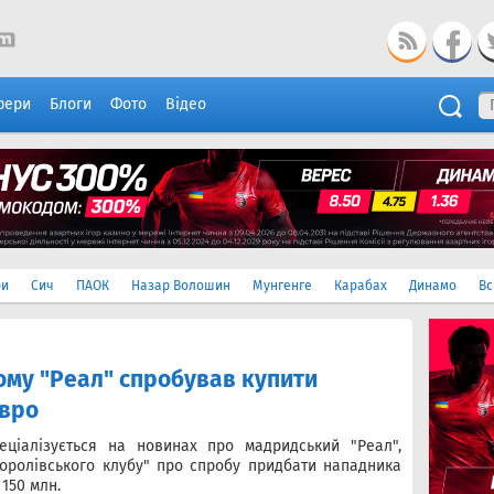
фери
Блоги
Фото
Відео
ри
Сич
ПАОК
Назар Волошин
Мунгенге
Карабах
Динамо
Вс
чому "Реал" спробував купити
євро
еціалізується на новинах про мадридський "Реал",
оролівського клубу" про спробу придбати нападника
 150 млн.