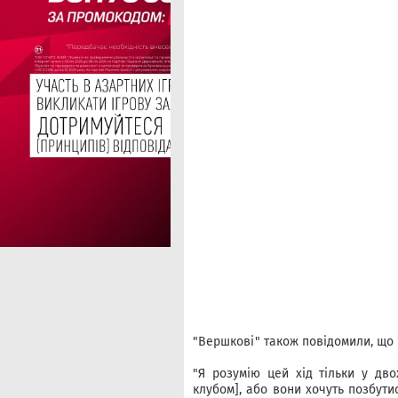
"Вершкові" також повідомили, що 
"Я розумію цей хід тільки у дво
клубом], або вони хочуть позбутис