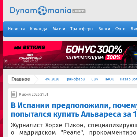
Новости
Команда
Матчи
Трансферы
Блоги
Фото
Ви
Главное
ЧМ-2026
Трансферы
Сыч
ПАОК
Назар Во
9 июня 2026 21:51
В Испании предположили, почем
попытался купить Альвареса за 
Журналист Хорхе Пикон, специализирую
о мадридском "Реале", прокомментир