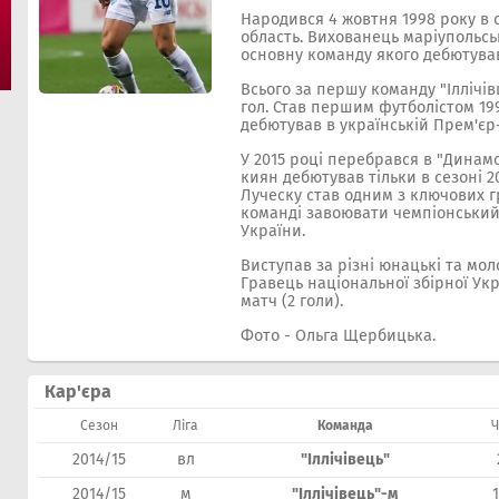
Народився 4 жовтня 1998 року в 
область. Вихованець маріупольсько
основну команду якого дебютував 
Всього за першу команду "Іллічівц
гол. Став першим футболістом 19
дебютував в українській Прем'єр-
У 2015 році перебрався в "Динам
киян дебютував тільки в сезоні 2
Луческу став одним з ключових гр
команді завоювати чемпіонський 
України.
Виступав за різні юнацькі та мол
Гравець національної збірної Укра
матч (2 голи).
Фото - Ольга Щербицька.
Кар'єра
Сезон
Ліга
Команда
2014/15
вл
"Іллічівець"
2014/15
м
"Іллічівець"-м