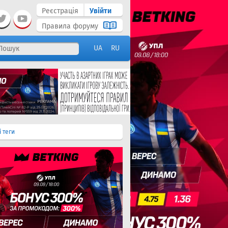
Реєстрація
Увійти
Правила форуму
UA
RU
і теги