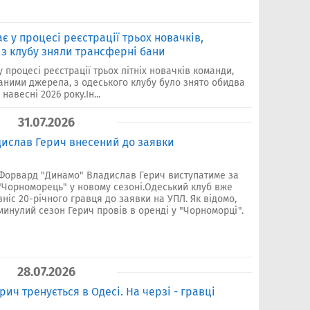
 у процесі реєстрації трьох новачків,
з клубу зняли трансферні бани
процесі реєстрації трьох літніх новачків команди,
аними джерела, з одеського клубу було знято обидва
авесні 2026 року.Ін...
31.07.2026
ислав Герич внесений до заявки
Форвард "Динамо" Владислав Герич виступатиме за
"Чорноморець" у новому сезоні.Одеський клуб вже
вніс 20-річного гравця до заявки на УПЛ. Як відомо,
минулий сезон Герич провів в оренді у "Чорноморці".
28.07.2026
ич тренується в Одесі. На черзі - гравці