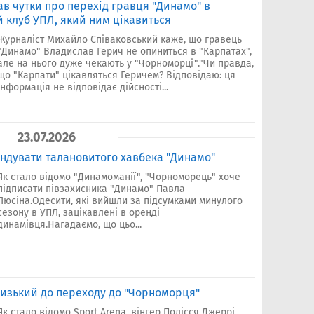
в чутки про перехід гравця "Динамо" в
й клуб УПЛ, який ним цікавиться
Журналіст Михайло Співаковський каже, що гравець
"Динамо" Владислав Герич не опиниться в "Карпатах",
але на нього дуже чекають у "Чорноморці"."Чи правда,
що "Карпати" цікавляться Геричем? Відповідаю: ця
інформація не відповідає дійсності...
23.07.2026
ндувати талановитого хавбека "Динамо"
Як стало відомо "Динамоманії", "Чорноморець" хоче
підписати півзахисника "Динамо" Павла
Люсіна.Одесити, які вийшли за підсумками минулого
сезону в УПЛ, зацікавлені в оренді
динамівця.Нагадаємо, що цьо...
лизький до переходу до "Чорноморця"
Як стало відомо Sport Arena, вінгер Полісся Джеррі