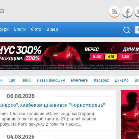
фери
Блоги
Фото
Відео
ри
Сич
ПАОК
Назар Волошин
Мунгенге
Карабах
Динамо
Вс
06.08.2026
ндрію", хавбеком цікавився "Чорноморець"
Денис Шостак залишив «Олександрію»Сторони
 припинення співробітництва23-річний хавбек
оку. На його рахунку 2 голи та 1 асис...
04.08.2026