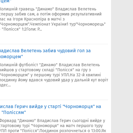
рцем"
Колишній гравець "Динамо" Владислав Велетень
спершу забив сам, а потім оформив результативний
пас на Ігоря Краснопіра в матчі з
"Чорноморцем".Чемпіонат України1 тур"Чорноморець"
- "Полісся" 1:2Голи: Р...
ладислав Велетень забив чудовий гол за
рноморцем"
Колишній футболіст "Динамо" Владислав Велетень
вийшов у стартовому складі "Полісся" на гру з
"Чорноморцем" у першому турі УПЛ.На 32-й хвилині
поєдинку йому вдався чудовий удар у дальній кут воріт
одес...
ислав Герич вийде у старті "Чорноморця" на
 "Поліссям"
Форвард "Динамо" Владислав Герич сьогодні вийде у
стартовому турі "Чорноморця" на матч першого туру
УПЛ проти "Полісся".Поєдинок розпочнеться о 13:00.Як