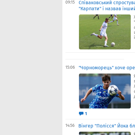
09:15
Співаковський спростува
"Карпати" і назвав інши
15:06
"Чорноморець" хоче оре
1
14:56
Вінгер "Полісся" Йока б