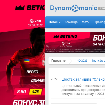
Новини
Команда
Матчі
Транс
Головне
ЧС-2026
Трансфе
20:53
Шостак залишив "Олекса
Центральний півзахисник 
домовились про дострокове
виступав за команду з 2023 р