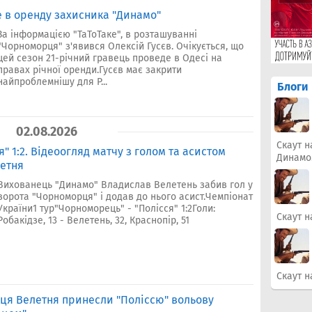
е в оренду захисника "Динамо"
За інформацією "ТаТоТаке", в розташуванні
"Чорноморця" з'явився Олексій Гусєв. Очікується, що
цей сезон 21-річний гравець проведе в Одесі на
правах річної оренди.Гусєв має закрити
найпроблемнішу для Р...
Блоги
02.08.2026
Скаут н
" 1:2. Відеоогляд матчу з голом та асистом
Динамо
етня
Вихованець "Динамо" Владислав Велетень забив гол у
ворота "Чорноморця" і додав до нього асист.Чемпіонат
України1 тур"Чорноморець" - "Полісся" 1:2Голи:
Скаут н
Робакідзе, 13 - Велетень, 32, Краснопір, 51
Скаут н
вця Велетня принесли "Поліссю" вольову