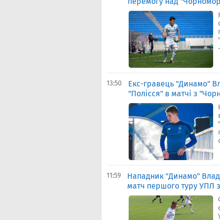
перемогу над "Чорномо
13:50
Екс-гравець "Динамо" В
"Полісся" в матчі з "Чо
11:59
Нападник "Динамо" Влад
матч першого туру УПЛ з