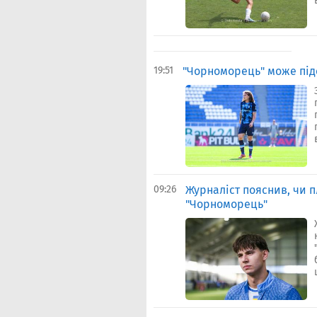
19:51
"​Чорноморець" може пі
09:26
Журналіст пояснив, чи п
"Чорноморець"