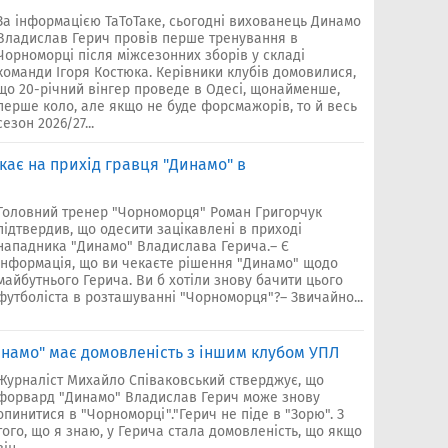
За інформацією ТаТоТаке, сьогодні вихованець Динамо
Владислав Герич провів перше тренування в
Чорноморці після міжсезонних зборів у складі
команди Ігоря Костюка. Керівники клубів домовилися,
що 20-річний вінгер проведе в Одесі, щонайменше,
перше коло, але якщо не буде форсмажорів, то й весь
сезон 2026/27...
кає на прихід гравця "Динамо" в
Головний тренер "Чорноморця" Роман Григорчук
підтвердив, що одесити зацікавлені в приході
нападника "Динамо" Владислава Герича.– Є
інформація, що ви чекаєте рішення "Динамо" щодо
майбутнього Герича. Ви б хотіли знову бачити цього
футболіста в розташуванні "Чорноморця"?– Звичайно...
инамо" має домовленість з іншим клубом УПЛ
Журналіст Михайло Співаковський стверджує, що
форвард "Динамо" Владислав Герич може знову
опинитися в "Чорноморці"."Герич не піде в "Зорю". З
того, що я знаю, у Герича стала домовленість, що якщо