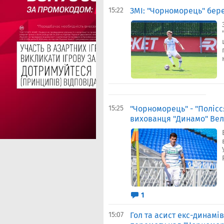
15:22
ЗМІ: "Чорноморець" бер
15:25
"Чорноморець" - "Полісся
вихованця "Динамо" Вел
1
15:07
Гол та асист екс-динамі