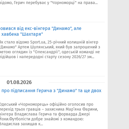
відомо, Герич перебуває у "Чорноморці" на права...
овився від екс-вінгера "Динамо", але
х хавбека "Шахтаря"
Як стало відомо Sport.ua, 25-річний колишній вінгер
"Динамо" Артем Шулянський, який був запрошений з
метою оглядин із "Олександрії", одеській команді не
підійшов і напередодні старту сезону 2026/27 зм...
01.08.2026
про підписання Герича з "Динамо" та ще двох
Одеський «Чорноморець» офіційно оголосив про
перехід трьох гравців – захисника Мар’яна Фарини,
вінгера Владислава Герича та форварда Джері
Йоки.Футболісти добре знайомі з командою:
Владислав захищав к...