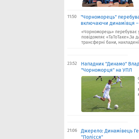
11:50
"Чорноморець" перебуває
включаючи динамівця – 
«Чорноморець» перебуває у 
повідомляє «ТаТоТаке».За д
трансферні бани, накладені н
23:52
Нападник "Динамо" Влад
"Чорноморця" на УПЛ
21:06
Джерело: Динамiвець ​Гер
"Полісся"