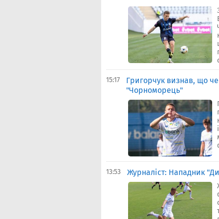
15:17
Григорчук визнав, що че
"Чорноморець"
13:53
Журналіст: Нападник "Д