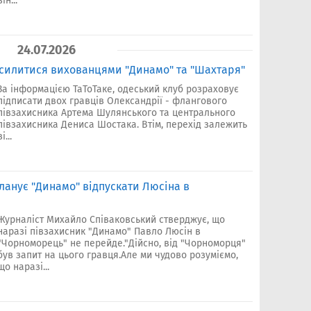
він...
24.07.2026
дсилитися вихованцями "Динамо" та "Шахтаря"
За інформацією ТаТоТаке, одеський клуб розраховує
підписати двох гравців Олександрії - флангового
півзахисника Артема Шулянського та центрального
півзахисника Дениса Шостака. Втім, перехід залежить
ві...
ланує "Динамо" відпускати Люсіна в
Журналіст Михайло Співаковський стверджує, що
наразі півзахисник "Динамо" Павло Люсін в
"Чорноморець" не перейде."Дійсно, від "Чорноморця"
був запит на цього гравця.Але ми чудово розуміємо,
що наразі...