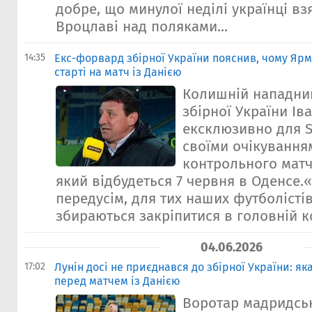
добре, що минулої неділі українці вз
Вроцлаві над поляками...
14:35
Екс-форвард збірної України пояснив, чому Ярм
старті на матч із Данією
Колишній нападни
збірної України Ів
ексклюзивно для S
своїми очікування
контрольного матчу
який відбудеться 7 червня в Оденсе.«
передусім, для тих наших футболістів
збираються закріпитися в головній ко
04.06.2026
17:02
Лунін досі не приєднався до збірної України: як
перед матчем із Данією
Воротар мадридськ