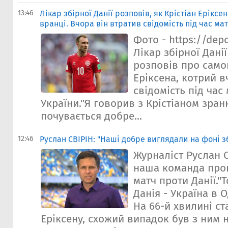
13:46
Лікар збірної Данії розповів, як Крістіан Еріксе
вранці. Вчора він втратив свідомість під час ма
Фото - https://dep
Лікар збірної Дані
розповів про само
Еріксена, котрий в
свідомість під час
України."Я говорив з Крістіаном зранку
почувається добре...
12:46
Руслан СВІРІН: "Наші добре виглядали на фоні зб
Журналіст Руслан 
наша команда про
матч проти Данії."
Данія - Україна в 
На 66-й хвилині ст
Еріксену, схожий випадок був з ним 