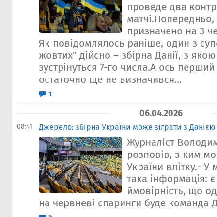
проведе два конт
матчі.Попередньо,
призначено на 3 че
Як повідомлялось раніше, один з суп
жовтих" дійсно – збірна Данії, з якою
зустрінуться 7-го числа.А ось перши
остаточно ще не визначився...
1
06.04.2026
08:41
Джерело: збірна України може зіграти з Данією
Журналіст Володи
розповів, з ким мо
України влітку.- У
така інформація: є
ймовірність, що од
на червневі спаринги буде команда Да