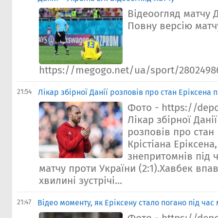
Відеоогляд матчу Д
Повну версію матчу
https://megogo.net/ua/sport/28024986-
21:54
Лiкар збірної Данії розповів про стан Еріксена 
Фото - https://dep
Лікар збірної Дані
розповів про стан
Крістіана Еріксена
знепритомнів під 
матчу проти України (2:1).Хавбек впав
хвилині зустрічі...
21:47
Відео моменту, як Еріксену стало погано під час