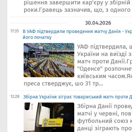
рішення завершити кар'єру у збірній 
роки.Гравець зазначив, що, з одного б
30.04.2026
17:35
В УАФ підтвердили проведення матчу Данія - Укр
його початку
УАФ підтвердила, 
України на виїзді 
матч проти Данії.Г
"Оденсе" розпочнет
київським часом.Я
преса стверджує, шо 31 тр...
12:28
Збірна України зіграє товариський матч проти Д
Збірна Данії прове
матчі у червні, по
футбольний союз к
данці зіграють про