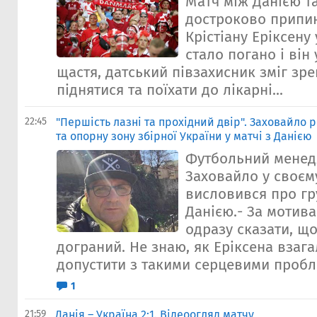
Матч між Данією т
достроково припин
Крістіану Еріксену
стало погано і він
щастя, датський півзахисник зміг зр
піднятися та поїхати до лікарні...
22:45
"Першість лазні та прохідний двір". Заховайло
та опорну зону збірної України у матчі з Данією
Футбольний менед
Заховайло у своєм
висловився про гру
Данією.- За мотив
одразу сказати, що
дограний. Не знаю, як Еріксена взага
допустити з такими серцевими пробл
1
21:59
Данія – Україна 2:1. Відеоогляд матчу