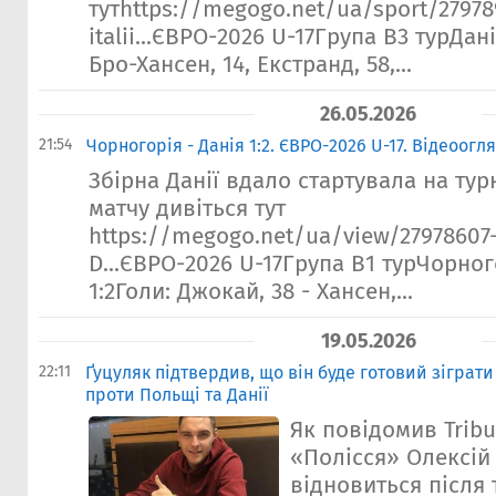
тутhttps://megogo.net/ua/sport/27978
italii...ЄВРО-2026 U-17Група В3 турДані
Бро-Хансен, 14, Екстранд, 58,...
26.05.2026
21:54
Чорногорія - Данія 1:2. ЄВРО-2026 U-17. Відеоогл
Збірна Данії вдало стартувала на тур
матчу дивіться тут
https://megogo.net/ua/view/27978607
D...ЄВРО-2026 U-17Група В1 турЧорног
1:2Голи: Джокай, 38 - Хансен,...
19.05.2026
22:11
Ґуцуляк підтвердив, що він буде готовий зіграти
проти Польщі та Данії
Як повідомив Trib
«Полісся» Олексій 
відновиться після