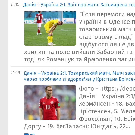
21:15
Данія – Україна 2:1. Звіт про матч. Затьмарена т
Після перемоги на
України в Оденсе 
товариський матч і
стартовому складі
відбулося лише дв
хвилин на поле вийшли Забарний та
тоді як Романчук та Ярмоленко залиши
21:09
Данія – Україна 2:1. Товариський матч. Матч зак
через проблеми зі здоров'ям у Крістіана Еріксе
Фото - https://dep
Данія – Україна 2:1Д
Хермансен - 18. Бах,
Крістенсен, 5. Меле 
Фрохольдт, 10. Ерікс
Доргу - 19. ХегЗапасні: Юнгдаль, 22...