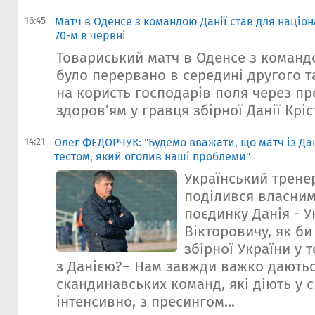
16:45
Матч в Оденсе з командою Данії став для націон
70-м в червні
Товариський матч в Оденсе з командо
було перервано в середині другого та
на користь господарів поля через пр
здоров’ям у гравця збірної Данії Кріст
14:21
Олег ФЕДОРЧУК: "Будемо вважати, що матч із Да
тестом, який оголив наші проблеми"
Український трене
поділився власни
поєдинку Данія - У
Вікторовичу, як би
збірної України у 
з Данією?– Нам завжди важко дають
скандинавських команд, які діють у с
інтенсивно, з пресингом...