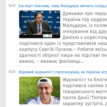
16:25
Експерт пояснив, чому Мальдера змінить склад н
Думками про перши
України під орудо
Мальдери, із поля
очікування від дру
Данією з кореспон
поділився один із представників на
корпусу Сергій Пучков.– Робити якіс
здатності збірної лише на підставі п
важко, – вважає фахівець...
15:23
Відомий журналіст спрогнозував, як Україна зіг
Журналіст та блоге
поділився своїми 
товариського матчу
проти Данії."Попр
характер зустрічі,