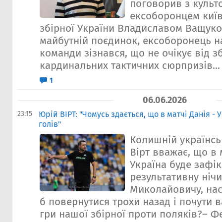
поговорив з культ
ексоборонцем київ
збірної України Владиславом Ващук
майбутній поєдинок, ексоборонець н
команди зізнався, що не очікує від з
кардинальних тактичних сюрпризів...
1
06.06.2026
23:15
Юрій ВІРТ: "Чомусь здається, що в матчі Данія - 
голів"
Колишній українсь
Вірт вважає, що в 
Україна буде зафі
результативну ніч
Миколайовичу, нас
б повернутися трохи назад і почути
гри нашої збірної проти поляків?– Феє