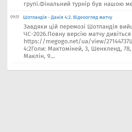
групі.Фінальний турнір був нашою ме
09:51
Шотландія - Данія 4:2. Відеоогляд матчу
Завдяки цій перемозі Шотландія вий
ЧС-2026.Повну версію матчу дивіться 
https://megogo.net/ua/view/27144737
4:2Голи: Мактоміней, 3, Шенкленд, 78, 
Маклін, 9...