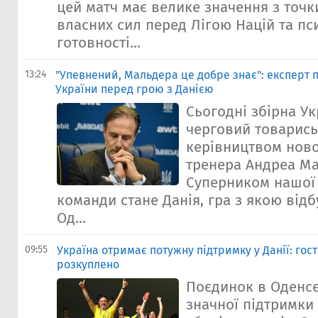
цей матч має велике значення з точк
власних сил перед Лігою Націй та пс
готовності...
13:24
"Упевнений, Мальдера це добре знає": експерт 
України перед грою з Данією
Сьогодні збірна Ук
черговий товарись
керівництвом нов
тренера Андреа М
Суперником нашої 
команди стане Данія, гра з якою відбу
Од...
09:55
Україна отримає потужну підтримку у Данії: гос
розкуплено
Поєдинок в Оденсе
значної підтримки