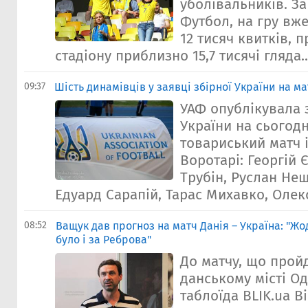
уболівальників. З
Футбол, на гру вж
12 тисяч квитків, п
стадіону приблизно 15,7 тисячі гляда..
09:37
Шість динамівців у заявці збірної України на ма
УАФ опублікувала 
України на сьогод
товариський матч і
Воротарі: Георгій 
Трубін, Руслан Не
Едуард Сарапій, Тарас Михавко, Олек
08:52
Ващук дав прогноз на матч Данія – Україна: "Жо
було і за Реброва"
До матчу, що пройд
данському місті Од
таблоїда BLIK.ua В