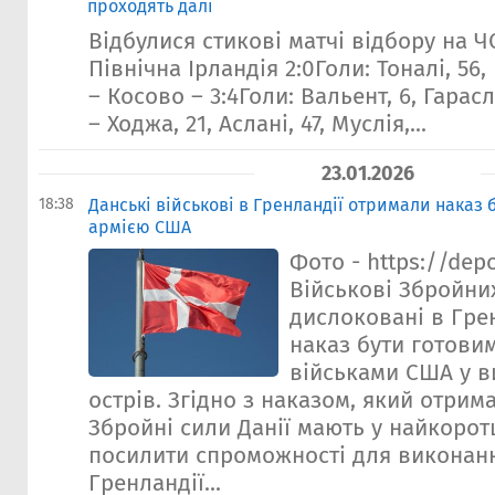
проходять далі
Відбулися стикові матчі відбору на ЧС
Північна Ірландія 2:0Голи: Тоналі, 56
– Косово – 3:4Голи: Вальент, 6, Гараслі
– Ходжа, 21, Аслані, 47, Муслія,...
23.01.2026
18:38
Данські військові в Гренландії отримали наказ 
армією США
Фото - https://dep
Військові Збройних
дислоковані в Гре
наказ бути готовим
військами США у в
острів. Згідно з наказом, який отрима
Збройні сили Данії мають у найкорот
посилити спроможності для виконан
Гренландії...