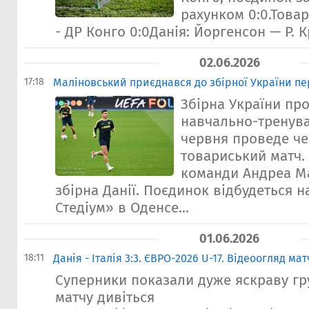
рахунком 0:0.Това
- ДР Конго 0:0Данія: Йоргенсон — Р. Кр
02.06.2026
17:18
Малiновський приєднався до збірної України пе
Збірна України пр
навчально-тренува
червня проведе ч
товариський матч.
команди Андреа М
збірна Данії. Поєдинок відбудеться н
Стедіум» в Оденсе...
01.06.2026
18:11
Данія - Італія 3:3. ЄВРО-2026 U-17. Відеоогляд мат
Суперники показали дуже яскраву гр
матчу дивіться