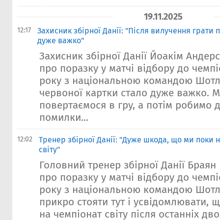
19.11.2025
12:17
Захисник збірної Данії: "Після вилучення грати 
дуже важко"
Захисник збірної Данії Йоакім Андер
про поразку у матчі відбору до чемпі
року з національною командою Шотлан
червоної картки стало дуже важко. 
повертаємося в гру, а потім робимо д
помилки...
12:02
Тренер збірної Данії: "Дуже шкода, що ми поки
світу"
Головний тренер збірної Данії Браян
про поразку у матчі відбору до чемпі
року з національною командою Шотлан
прикро стояти тут і усвідомлювати, 
на чемпіонат світу після останніх дво