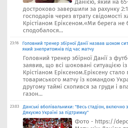
Данією, який на 65
достроково завершили за рахунку 2:1
господарів через втрату свідомості х
Крістіаном Еріксеном.«Ми берега не 
сподобалося...
23:16
Головний тренер збірної Данії назвав шоком сит
який знепритомнів під час матчу
Головний тренер збірної Данії з фут
заявив, що всі шоковані ситуацією і
Крістіаном Еріксеном.Еріксену стало 
товариського матчу із командою Укра
другому таймі схопився за груди і в
газон...
23:03
Данські вболівальники: "Весь стадіон, включно 
Дякуємо Україні за підтримку"
Фото - https://dep