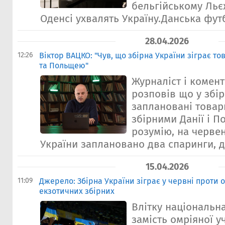
бельгійському Льєж
Оденсі ухвалять Україну.Данська футб
28.04.2026
12:26
Віктор ВАЦКО: "Чув, що збірна України зіграє то
та Польщею"
Журналіст і комен
розповів що у збір
заплановані товари
збірними Данії і П
розумію, на червен
України заплановано два спаринги, д.
15.04.2026
11:09
Джерело: Збірна України зіграє у червні проти о
екзотичних збірних
Влітку національна
замість омріяної уч