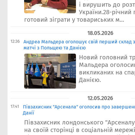
і вирушить до роз
України.28-річний 
готовий зіграти у товариських м...
18.05.2026
12:36
Андреа Мальдера оголошує свій перший склад зб
матчі з Польщею та Данією
Новий головний т
Мальдера оголосив
викликаних на спа
Данією.
12.05.2026
17:41
Півзахисник "Арсенала" оголосив про завершенн
Данії
Півзахисник лондонського "Арсеналу"
на своїй сторінці в соціальній мереж