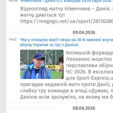
08:38
Німеччина - Данія 4:3. Юнацьке UEFA Євро-2026.
Відеоогляд матчу Німеччина – Данія.
матчу дивіться тут
https://megogo.net/ua/sport/28136286
09.06.2026
14:42
"Ми у площину воріт лише на 30-й хвилині влуч
збірну України за гру з Данією
Колишній форвард
Леоненко жорстко 
перспективи збірно
ЧС-2026. В ексклю
для Sport-Еxpress.
пригадав недавній матч проти Данії
слабку гру команди в атаці.«Думаю, п
Данією всім зрозуміло, на якому ми бу
08.06.2026