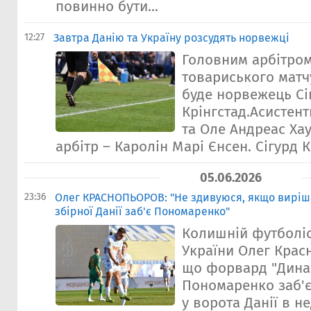
повинно бути...
12:27
Завтра Данію та Україну розсудять норвежці
Головним арбітро
товариського матчу
буде норвежець Сі
Крінгстад.Асистент
та Оле Андреас Ха
арбітр – Каролін Марі Єнсен. Сігурд Кр
05.06.2026
23:36
Олег КРАСНОПЬОРОВ: "Не здивуюся, якщо виріш
збірної Данії заб'є Пономаренко"
Колишній футболіс
України Олег Крас
що форвард "Дина
Пономаренко заб'є
у ворота Данії в н