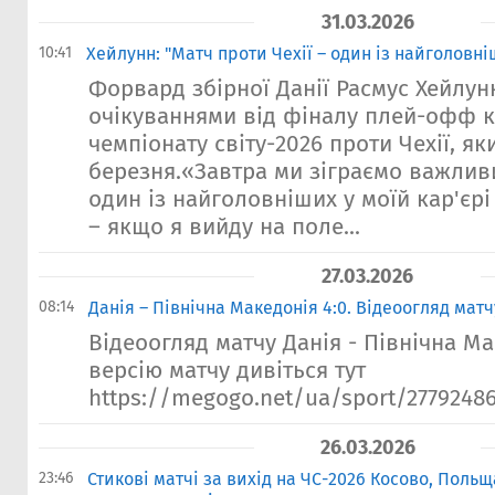
31.03.2026
10:41
Хейлунн: "Матч проти Чехії – один із найголовні
Форвард збірної Данії Расмус Хейлун
очікуваннями від фіналу плей-офф к
чемпіонату світу-2026 проти Чехії, як
березня.«Завтра ми зіграємо важлив
один із найголовніших у моїй кар'єр
– якщо я вийду на поле...
27.03.2026
08:14
Данія – Північна Македонія 4:0. Відеоогляд матч
Відеоогляд матчу Данія - Північна М
версію матчу дивіться тут
https://megogo.net/ua/sport/27792486-
26.03.2026
23:46
Стикові матчі за вихід на ЧС-2026 Косово, Польща