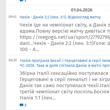
2
01.04.2026
09:43
Чехія - Данія 2:2 (пен. 3:1). Відеоогляд матчу
Чехія їде на чемпіонат світу, а Данія
вдома.Повну версію матчу дивіться т
https://megogo.net/ua/sport/27792796
dani...Чехія - Данія 2:2 (пен. 3:1)Голи:
100 - А...
00:39
Італія програла Боснії і Герцеговині в серії пена
ЧС-2026. Така ж доля спіткала Данію в матчі про
Збірна Італії сенсаційно поступилася 
Герцеговині в серії пенальті і не зігр
Данія так само поступилася Чехії.Іта
третій чемпіонат світу поспіль.Боснія
Італія 1:1 (пен...
2