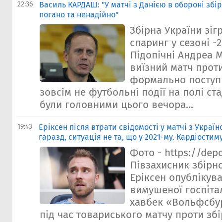
22:36
Василь КАРДАШ: "У матчі з Данією в обороні збі
погано та ненадійно"
Збірна України зі
спаринг у сезоні -
Підопічні Андреа 
виїзний матч проти
формально поступи
зовсім не футбольні події на полі ст
були головними цього вечора...
19:43
Еріксен після втрати свідомості у матчі з Україн
гаразд, ситуація не та, що у 2021-му. Кардіости
Фото - https://dep
Півзахисник збірно
Еріксен опублікува
вимушеної госпітал
хавбек «Вольфсбу
під час товариського матчу проти збір