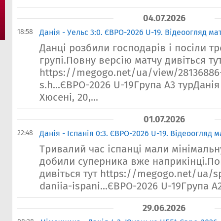
04.07.2026
18:58
Данія - Уельс 3:0. ЄВРО-2026 U-19. Відеоогляд ма
Данці розбили господарів і посіли тр
групі.Повну версію матчу дивіться ту
https://megogo.net/ua/view/28136886
s.h...ЄВРО-2026 U-19Група А3 турДанія 
Хюсені, 20,...
01.07.2026
22:48
Данія - Іспанія 0:3. ЄВРО-2026 U-19. Відеоогляд м
Тривалий час іспанці мали мінімальн
добили суперника вже наприкінці.По
дивіться тут https://megogo.net/ua/s
daniia-ispani...ЄВРО-2026 U-19Група А2 
29.06.2026