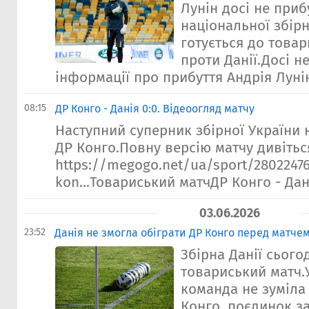
Лунін досі не приб
національної збірн
готується до това
проти Данії.Досі н
інформації про прибуття Андрія Лунін
08:15
ДР Конго - Данія 0:0. Відеоогляд матчу
Наступний суперник збірної України н
ДР Конго.Повну версію матчу дивітьс
https://megogo.net/ua/sport/28022476
kon...Товариський матчДР Конго - Дан
03.06.2026
23:52
Данія не змогла обіграти ДР Конго перед матче
Збірна Данії сього
товариський матч.У
команда не зуміла
Конго, поєдинок з