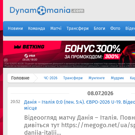
Новини
Команда
Матчі
Трансфери
Блоги
Фото
Віде
Головне
ЧС-2026
Трансфери
Мунгенге
Мудрик
Ка
08.07.2026
20:52
Данія – Італія 0:0 (пен. 5:4). ЄВРО-2026 U-19. Від
місце
Відеоогляд матчу Данія – Італія. Пов
дивіться тут https://megogo.net/ua/s
daniia-italii...