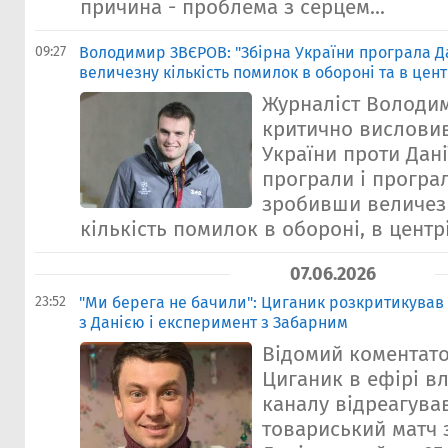
причина - проблема з серцем...
09:27
Володимир ЗВЄРОВ: "Збірна України програла Да
величезну кількість помилок в обороні та в цент
Журналіст Володи
критично висловив
України проти Дані
програли і програл
зробивши величез
кількість помилок в обороні, в центрі
07.06.2026
23:52
"Ми берега не бачили": Циганик розкритикував 
з Данією і експеримент з Забарним
Відомий коментато
Циганик в ефірі в
каналу відреагува
товариський матч з