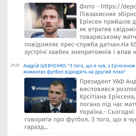
Фото - https://dep
Півзахисник збірно
Еріксен прийшов до
як втратив свідомі
товариському матч
повідомляє прес-служба датчан.На 65
зустрічі хавбек знепритомнів і впав н
21:31
Андрій ШЕВЧЕНКО: "З того, що я чув, з Еріксеном 
моментах футбол відходить на другий план"
Президент УАФ Ан
висловився розпов
Крсітіана Еріксена
погано під час мат
Україна.- Сьогодні
говорити про футбол. З того, що я чу
гаразд...