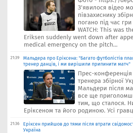
Фото - https://dep
З'явилося відео м
півзахиснику збірн
погано під час гри
WATCH: This was th
Eriksen suddenly went down after appea
medical emergency on the pitch...
21:39
Мальдера про Еріксена: "Багато футболістів пла
тренер данців, і ми вирішили припинити матч"
Прес-конференція
тренера збірної У
Мальдери після ма
все ще приголомше
тим, що сталося. Н
Еріксеном та його родиною. Усі гравці
21:36
Еріксен прийшов до тями після втрати свідомост
Україна