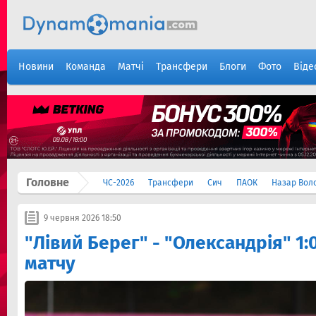
Новини
Команда
Матчі
Трансфери
Блоги
Фото
Віде
Головне
ЧС-2026
Трансфери
Сич
ПАОК
Назар Вол
9 червня 2026 18:50
"Лівий Берег" - "Олександрія" 1:
матчу