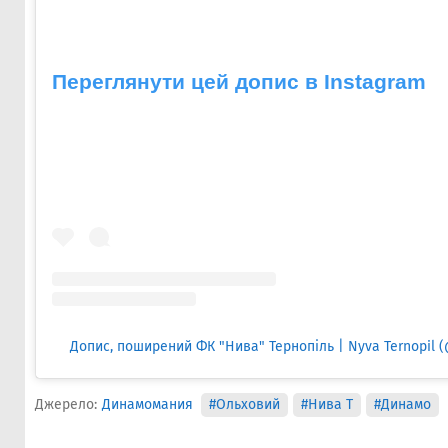
Переглянути цей допис в Instagram
Допис, поширений ФК "Нива" Тернопіль | Nyva Ternopil (
Джерело:
Динамомания
#Ольховий
#Нива Т
#Динамо