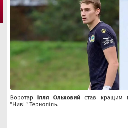
Воротар
Ілля Ольховий
став кращим г
"Ниві" Тернопіль.