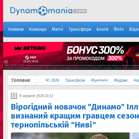
Новини
Команда
Матчі
Трансфери
Блоги
Фото
Віде
Головне
ЧС-2026
Трансфери
Мунгенге
Мудрик
Ка
9 червня 2026 22:22
Вірогідний новачок "Динамо" Іл
визнаний кращим гравцем сезон
тернопільській "Ниві"