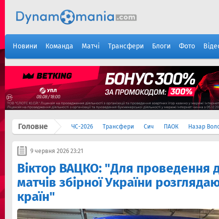
Новини
Команда
Матчі
Трансфери
Блоги
Фото
Віде
Головне
ЧС-2026
Трансфери
Сич
ПАОК
Назар Вол
9 червня 2026 23:21
Віктор ВАЦКО: "Для проведення 
матчів збірної України розглядаю
країн"