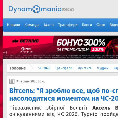
Новини
Команда
Матчі
Трансфери
Блоги
Фото
Віде
Головне
ЧС-2026
Трансфери
Мунгенге
Мудрик
Ка
9 червня 2026 20:45
Вітсель: "Я зроблю все, щоб по-
насолодитися моментом на ЧС-2
Півзахисник збірної Бельгії
Аксель В
очікуваннями від ЧС-2026. Турнір пройд