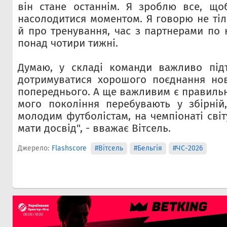
він стане останнім. Я зроблю все, що
насолодитися моментом. Я говорю не тіл
й про тренування, час з партнерами по 
понад чотири тижні.
Думаю, у складі команди важливо підт
дотримуватися хорошого поєднання нов
попереднього. А ще важливим є правильн
мого покоління перебувають у збірній
молодим футболістам, на чемпіонаті сві
мати досвід", - вважає Вітсель.
Джерело:
Flashscore
#Вітсель
#Бельгія
#ЧС-2026