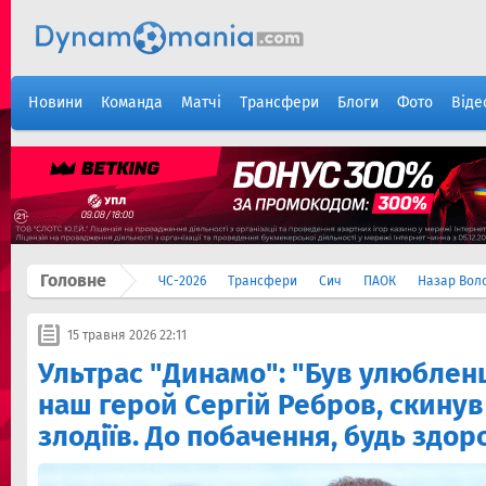
Новини
Команда
Матчі
Трансфери
Блоги
Фото
Віде
Головне
ЧС-2026
Трансфери
Сич
ПАОК
Назар Вол
15 травня 2026 22:11
Ультрас "Динамо": "Був улюблен
наш герой Сергій Ребров, скинув
злодіїв. До побачення, будь здо