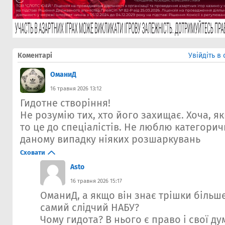
Коментарі
Увійдіть в
ОманиД
16 травня 2026 13:12
Гидотне створіння!
Не розумію тих, хто його захищає. Хоча, як
то це до спеціалістів. Не люблю категоричн
даному випадку ніяких розшаркувань
Сховати
Asto
16 травня 2026 15:17
ОманиД, а якщо він знає трішки більше
самий слідчий НАБУ?
Чому гидота? В нього є право і свої ду