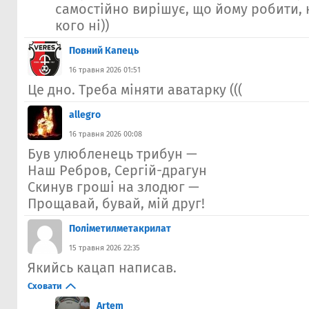
самостійно вирішує, що йому робити, 
кого ні))
Повний Капець
16 травня 2026 01:51
Це дно. Треба міняти аватарку (((
allegro
16 травня 2026 00:08
Був улюбленець трибун —
Наш Ребров, Сергій-драгун
Скинув гроші на злодюг —
Прощавай, бувай, мій друг!
Полiметилметакрилат
15 травня 2026 22:35
Якийсь кацап написав.
Сховати
Artem