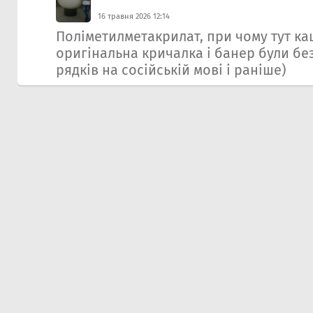
16 травня 2026 12:14
Полiметилметакрилат, при чому тут кац
оригінальна кричалка і банер були без
рядків на сосійській мові і раніше)