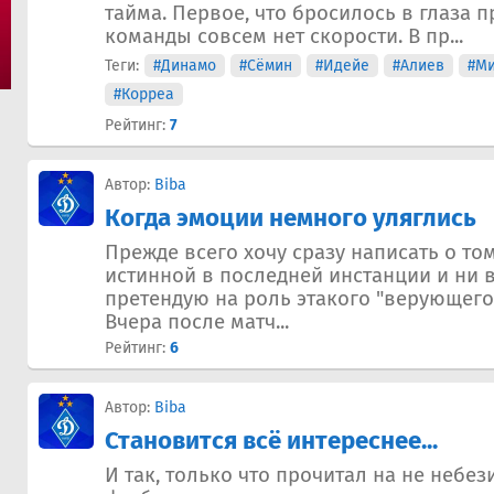
тайма. Первое, что бросилось в глаза п
команды совсем нет скорости. В пр...
Теги:
#Динамо
#Сёмин
#Идейе
#Алиев
#Ми
#Корреа
Рейтинг:
7
Автор:
Biba
Когда эмоции немного уляглись
Прежде всего хочу сразу написать о том
истинной в последней инстанции и ни в
претендую на роль этакого "верующего" 
Вчера после матч...
Рейтинг:
6
Автор:
Biba
Становится всё интереснее...
И так, только что прочитал на не небе