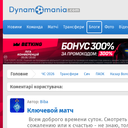
Новини
Команда
Матчі
Трансфери
Блоги
Фото
Віде
Головне
ЧС-2026
Трансфери
Сич
ПАОК
Назар Вол
Коментарі користувача:
Автор:
Biba
Ключевой матч
Всем доброго времени суток. Смотреть 
сожалению или к счастью - не знаю, то