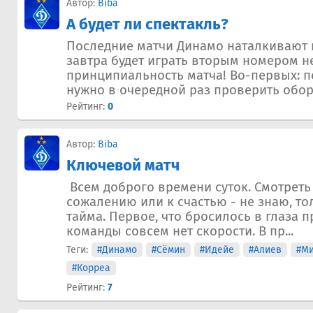
Автор:
Biba
А будет ли спектакль?
Последние матчи Динамо наталкивают н
завтра будет играть вторым номером н
принципиальность матча! Во-первых: п
нужно в очередной раз проверить обор
Рейтинг:
0
Автор:
Biba
Ключевой матч
Всем доброго времени суток. Смотреть 
сожалению или к счастью - не знаю, то
тайма. Первое, что бросилось в глаза п
команды совсем нет скорости. В пр...
Теги:
#Динамо
#Сёмин
#Идейе
#Алиев
#Ми
#Корреа
Рейтинг:
7