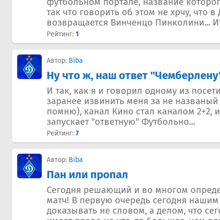
футбольном портале, название которог
так что говорить об этом не хрчу, что в
возвращается Винченцо Пинколини... Ит
Рейтинг:
1
Автор:
Biba
Ну что ж, наш ответ "Чемберлену
И так, как я и говорил одному из посет
заранее извинить меня за не названый 
помню), канал Кино стал каналом 2+2, 
запускает "ответную" Футбольно...
Рейтинг:
7
Автор:
Biba
Пан или пропал
Сегодня решающий и во многом опред
матч! В первую очередь сегодня нашим
доказывать не словом, а делом, что с