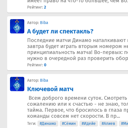
имеет право на что-то большее, чем воз
Рейтинг:
2
Автор:
Biba
А будет ли спектакль?
Последние матчи Динамо наталкивают н
завтра будет играть вторым номером н
принципиальность матча! Во-первых: п
нужно в очередной раз проверить обор
Рейтинг:
0
Автор:
Biba
Ключевой матч
Всем доброго времени суток. Смотреть 
сожалению или к счастью - не знаю, то
тайма. Первое, что бросилось в глаза п
команды совсем нет скорости. В пр...
Теги:
#Динамо
#Сёмин
#Идейе
#Алиев
#Ми