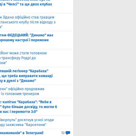
і в "Челсі" та ще двох клубах
н Зідана офіційно став гравцем
спанського клубу після відходу з
и"
тем ФЕДЕЦЬКИЙ: "Динамо" має
хорошому настрої і переможе
 Йонг може стати головною
 трансферу Родрі до
они"
лишній легіонер "Карабаха"
, що треба виправити команді
ху в дуелі з "Динамо"
енн" офіційно продовжив
т із головним тренером
с-капітан "Карабаха": "Якби в
 було більше досвіду, то могли б
 нас і перемогти 3:0"
іверпуль" досягнув усної згоди
нду захисника "Барселони"
инамоманія" в Телеграмі!
10