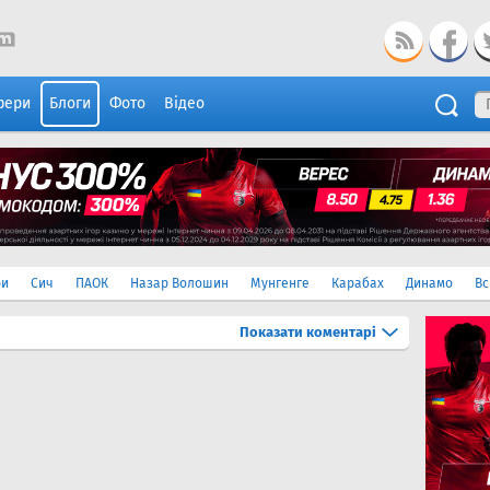
фери
Блоги
Фото
Відео
ри
Сич
ПАОК
Назар Волошин
Мунгенге
Карабах
Динамо
Вс
Показати
коментарі