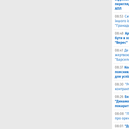
перегляд
АПЛ
08:53
Си
іншого і
"Гранад
08:48
Ар
бути в 
"Верес"
08:41
Де
жертвою
"Барсел
08:37
Ко
пояснив
для успі
08:30
"Р
контрак
08:26
Ек
"Динамо"
покарати
08:08
"Л
про оре
08:01
"Д