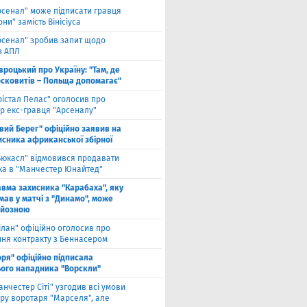
рсенал" може підписати гравця
ни" замість Вінісіуса
рсенал" зробив запит щодо
з АПЛ
вроцький про Україну: "Там, де
осковитів – Польща допомагає"
рістал Пелас" оголосив про
р екс-гравця "Арсеналу"
івий Берег" офіційно заявив на
исника африканської збірної
ьюкасл" відмовився продавати
ка в "Манчестер Юнайтед"
авма захисника "Карабаха", яку
мав у матчі з "Динамо", може
рйозною
ілан" офіційно оголосив про
ння контракту з Беннасером
оря" офіційно підписала
ого нападника "Ворскли"
анчестер Сіті" узгодив всі умови
ру воротаря "Марселя", але