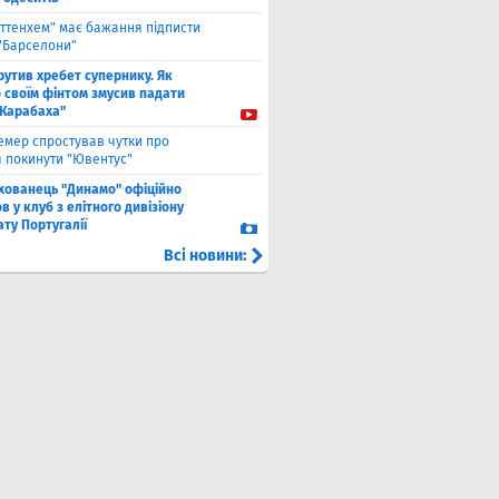
оттенхем" має бажання підписти
 "Барселони"
рутив хребет супернику. Як
 своїм фінтом змусив падати
"Карабаха"
емер спростував чутки про
 покинути "Ювентус"
хованець "Динамо" офіційно
 у клуб з елітного дивізіону
ту Португалії
Всі новини: