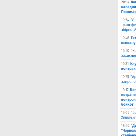
20:14
Ко
нападни
Пономар
19:54
"Л
трансфе
збірної А
19:48
Ек
основну
19:40
"К
захисник
19:31
Клу
контрак
19:25
"А
запропо
19:17
Циг
потрапи
контрол
бойкот
19:09
"Б
Хілялем
18:59
"Д
"Чорном
стадіону