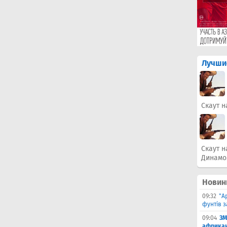
Лучши
Скаут н
Скаут н
Динамо
Новин
09:32
"А
фунтів з
09:04
ЗМ
африкан