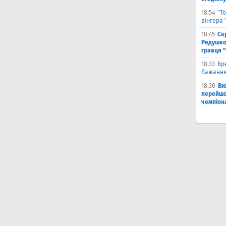
18:54
"Т
вінгера
18:45
Ск
Редушко
гравця 
18:33
Бр
бажання
18:30
Ви
перейшов
чемпіона