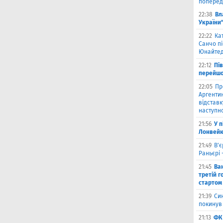
поперед
22:38
Вл
України
22:22
Ка
Санчо пі
Юнайтед
22:12
Пі
перейшо
22:05
Пр
Аргентин
відставк
наступно
21:56
У 
Лонвейк
21:49
В'є
Раньєрі 
21:45
Ва
третій г
стартом
21:39
Син
покинув
21:13
ФК 