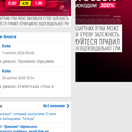
е блоги
Kote
7 лютого 2026 00:48
а дивані. Проміжні підсумки
Kote
30 квітня 2026 10:54
а дивані. Єгипетська стіна в
.
и
Всі новини:
рсенал" готовий заплатити 73 млн
а нападника "Інтера"
І: "Динамо" підписало
ського хавбека, який був на