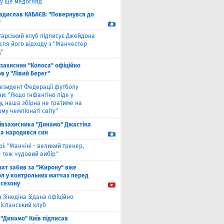
у ще медогляд
адислав КАБАЄВ: "Повернувся до
"
тарський клуб підписує Джейдона
сля його відходу з "Манчестер
"
взахисник "Колоса" офіційно
в у "Лівий Берег"
езидент Федерації футболу
и: "Якщо Інфантіно піде у
у, наша збірна не гратиме на
му чемпіонаті світу"
півзахисника "Динамо" Джастіна
а народився син
рі: "Манчіні - великий тренер,
- теж чудовий вибір"
нат забив за "Жирону" вже
ол у контрольних матчах перед
 сезону
 Зінедіна Зідана офіційно
 іспанський клуб
"Динамо" Київ підписав