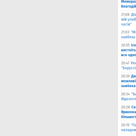
Меморан
Благоді
21:08
Ді
мій улюб
часів"
21:03
"М
хавбека 
20:55
Іг
вистоїть
все одн
20:47
Ре
"Борусс
20:39
Ди
можливі
хавбека
20:34
"Б
Відеоог
20:28
Се
Ярмоленк
більшост
20:19
"П
нападни