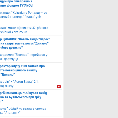
дум про співпрацю з
йним фондом TYTANOVI
оманде: "Кріштіану Роналду - це
лений гравець "Реала" усіх
ілан" може підписати 32-річного
збірної Аргентини
ор ЦИГАНИК: "Навіть якщо "Верес"
 на старті матчу, потім "Динамо"
о його дотисне"
кордсмен "Дженоа" перейшов у
ію" Дортмунд
ректор клубу УПЛ заявив про
сть повноцінного викупу
 "Динамо"
аварія" - "Астон Вілла" 2:1.
ляд матчу
ргій КОВАЛЕЦЬ: "Очікував вихід
а та Буяльського при грі у
і"
арма" офіційно взяла в оренду
ка "Аталанти"