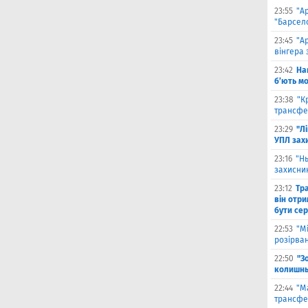
23:55
"А
"Барсело
23:45
"А
вінгера 
23:42
На
б’ють м
23:38
"К
трансфе
23:29
"Л
УПЛ зах
23:16
"Н
захисни
23:12
Тр
він отри
бути се
22:53
"М
розірва
22:50
"З
колишнь
22:44
"М
трансфе