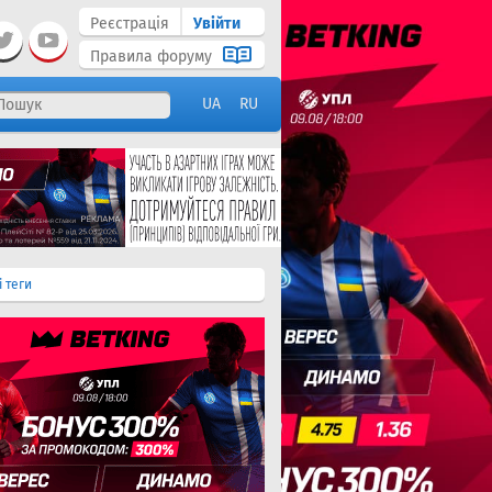
Реєстрація
Увійти
Правила форуму
UA
RU
і теги