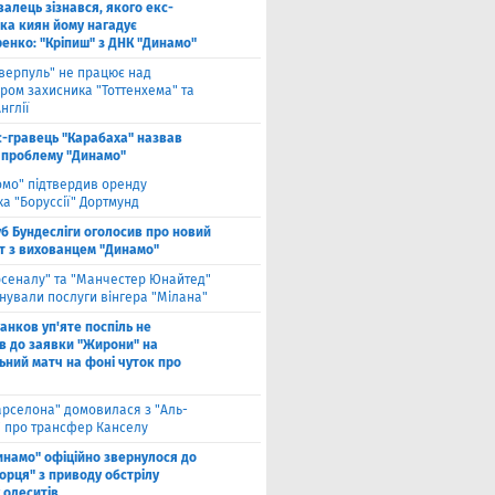
валець зізнався, якого екс-
ка киян йому нагадує
енко: "Кріпиш" з ДНК "Динамо"
іверпуль" не працює над
ром захисника "Тоттенхема" та
нглії
с-гравець "Карабаха" назвав
 проблему "Динамо"
омо" підтвердив оренду
а "Боруссії" Дортмунд
б Бундесліги оголосив про новий
т з вихованцем "Динамо"
рсеналу" та "Манчестер Юнайтед"
нували послуги вінгера "Мілана"
анков уп'яте поспіль не
в до заявки "Жирони" на
ьний матч на фоні чуток про
арселона" домовилася з "Аль-
" про трансфер Канселу
инамо" офіційно звернулося до
орця" з приводу обстрілу
 одеситів