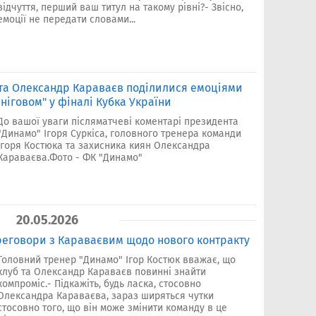
відчуття, перший ваш титул на такому рівні?- Звісно,
емоції не передати словами...
к та Олександр Караваєв поділилися емоціями
ніговом" у фіналі Кубка України
До вашої уваги післяматчеві коментарі президента
"Динамо" Ігоря Суркіса, головного тренера команди
Ігоря Костюка та захисника киян Олександра
Караваєва.Фото - ФК "Динамо"
20.05.2026
реговори з Караваєвим щодо нового контракту
Головний тренер "Динамо" Ігор Костюк вважає, що
клуб та Олександр Караваєв повинні знайти
компроміс.- Підкажіть, будь ласка, стосовно
Олександра Караваєва, зараз ширяться чутки
стосовно того, що він може змінити команду в це