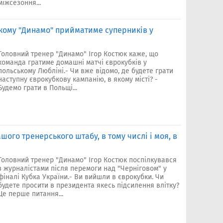
міжсезоння...
якому "Динамо" прийматиме суперників у
Головний тренер "Динамо" Ігор Костюк каже, що
команда гратиме домашні матчі єврокубків у
польському Любліні.- Чи вже відомо, де будете грати
наступну єврокубкову кампанію, в якому місті? -
Будемо грати в Польщі...
шого тренерського штабу, в тому числі і моя, в
Головний тренер "Динамо" Ігор Костюк поспілкувався
з журналістами після перемоги над "Черніговом" у
фіналі Кубка України.- Ви вийшли в єврокубки. Чи
будете просити в президента якесь підсилення влітку?
Це перше питання...