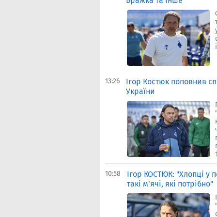
Бражка та інше
13:26
Ігор Костюк поповнив сп
України
1
10:58
Ігор КОСТЮК: "Хлопці у
такі м'ячі, які потрібно"