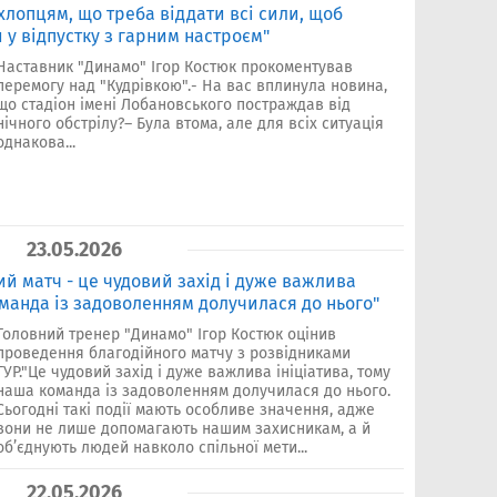
хлопцям, що треба віддати всі сили, щоб
и у відпустку з гарним настроєм"
Наставник "Динамо" Ігор Костюк прокоментував
перемогу над "Кудрівкою".- На вас вплинула новина,
що стадіон імені Лобановського постраждав від
нічного обстрілу?– Була втома, але для всіх ситуація
однакова...
23.05.2026
ий матч - це чудовий захід і дуже важлива
оманда із задоволенням долучилася до нього"
Головний тренер "Динамо" Ігор Костюк оцінив
проведення благодійного матчу з розвідниками
ГУР."Це чудовий захід і дуже важлива ініціатива, тому
наша команда із задоволенням долучилася до нього.
Сьогодні такі події мають особливе значення, адже
вони не лише допомагають нашим захисникам, а й
об’єднують людей навколо спільної мети...
22.05.2026