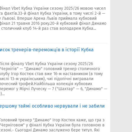
Фінал Vbet Кубка України сезону 2025/26 мовою чисел
та фактів.33-й фінал Кубка України, в тому числі 2-й —
у Львові. Вперше Арена Львів приймала кубковий
фінал 21 травня 2016 року.20-й кубковий фінал Динамо
і столичний клуб 14-й раз став володарем Кубка...
исок тренерів-переможців в історії Кубка
Після фіналу Vbet Кубка України сезону 2025/26
"Чернігів" — "Динамо" головний тренер столичного
клубу Ігор Костюк став вже 16-м наставником (в тому
числі 13-м українським), чиї підопічні вигравали
почесний трофей.Найбільша колекція кубкових
перемог у Мірчі Луческу — 7 ("Шахтар" — 6, "Динамо" —
)...
 першому таймі особливо нервували і не забили
Головний тренер "Динамо" Ігор Костюк каже, що гра з
"Черніговом" у фіналі Кубка України була головною в
сезоні.- Сьогодні Динамо заслужено бере титул. Які