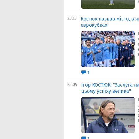
23:13
Костюк назвав місто, в 
єврокубках
1
23:09
Ігор КОСТЮК: "Заслуга на
цьому успіху велика"
1