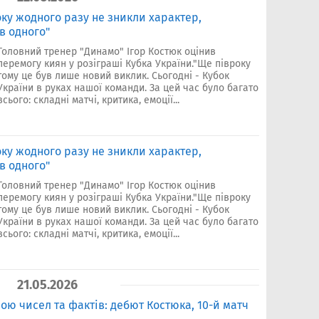
року жодного разу не зникли характер,
в одного"
Головний тренер "Динамо" Ігор Костюк оцінив
перемогу киян у розіграші Кубка України."Ще півроку
тому це був лише новий виклик. Сьогодні - Кубок
України в руках нашої команди. За цей час було багато
всього: складні матчі, критика, емоції...
року жодного разу не зникли характер,
в одного"
Головний тренер "Динамо" Ігор Костюк оцінив
перемогу киян у розіграші Кубка України."Ще півроку
тому це був лише новий виклик. Сьогодні - Кубок
України в руках нашої команди. За цей час було багато
всього: складні матчі, критика, емоції...
21.05.2026
ою чисел та фактів: дебют Костюка, 10-й матч