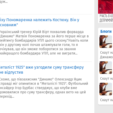
дуж...
спіху Пономаренка належить Костюку. Він у
основним"
Блоги
Український тренер Юрій Вірт похвалив форварда
"Динамо" Матвія Пономаренка за його перше місце в
рейтингу бомбардирів УПЛ цього сезону."Навіть коли
він у другому колі почав штампувати голи, то я
очікував, що він зможе поборотися за звання
Скаут н
найкращого бомбардира УПЛ, але не виграти...
Динамо
Металіст 1925" вже узгодили суму трансферу
не відпустив
Скаут н
Схоже, що півзахисник "Динамо" Олександр Яцик
справді міг опинитися в "Металісті 1925". Футбольний
інсайдер Ігор Бурбас стверджує, що клуби вже
домовилися про суму трансферу, однак вето на цей
перехід...
Скаут н