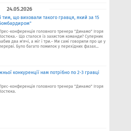
24.05.2026
і тим, що виховали такого гравця, який за 15
 бомбардиром"
Прес-конференція головного тренера "Динамо" Ігоря
Костюка.- Що сталося із захистом команди? Суперник
забив два м'ячі, а міг і три.– Ми самі говорили про це у
перерві. Було багато помилок у перехідних фазах...
жньої конкуренції нам потрібно по 2-3 гравці
Прес-конференція головного тренера "Динамо" Ігоря
Костюка.