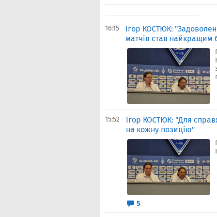
16:15
Ігор КОСТЮК: "Задоволен
матчів став найкращим
15:52
Ігор КОСТЮК: "Для справ
на кожну позицію"
5