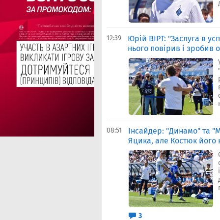
12:39
Юрій ВІРТ: "Заслуга в у
нього повірив і зробив 
08:51
Інсайдер: "Динамо" та "
Яцика, але Костюк його 
3