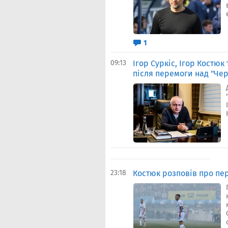
1
09:13
Ігор Суркіс, Ігор Костю
після перемоги над "Чер
23:18
Костюк розповів про пе