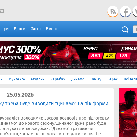
фери
Блоги
Фото
Відео
ри
Мунгенге
Мудрик
Карабах
Динамо
Ганіву
Верес
Всі теги
25.05.2026
ку треба буде виводити "Динамо" на пік форми
Журналіст Володимир Звєров розповів про підготовку
"Динамо" до нового сезону."Динамо" дуже рано буде
стартувати в єврокубках. "Динамо" гратиме чи
дев'ятого, чи там плюс-мінус в ті ж дати липня. Це