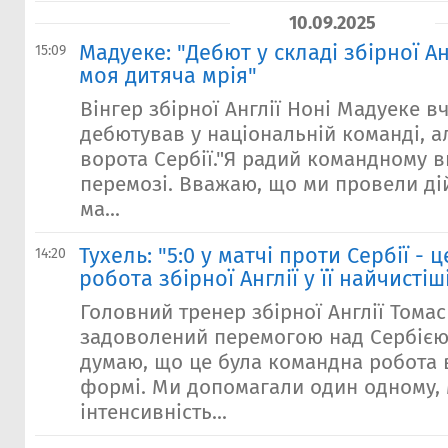
10.09.2025
Мадуеке: "Дебют у складі збірної Ан
15:09
моя дитяча мрія"
Вінгер збірної Англії Ноні Мадуеке 
дебютував у національній команді, ал
ворота Сербії."Я радий командному в
перемозі. Вважаю, що ми провели ді
ма...
Тухель: "5:0 у матчі проти Сербії -
14:20
робота збірної Англії у її найчисті
Головний тренер збірної Англії Томас
задоволений перемогою над Сербією 
думаю, що це була командна робота в
формі. Ми допомагали один одному,
інтенсивність...