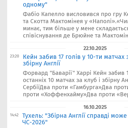
одному"
Фабіо Капелло висловився про гру К
та Скотта Мактомінея у «Наполі».«Чи
минає, тим більше у мене складаєть
співіснування де Брюйне та Мактомінея
22.10.2025
Кейн забив 17 голів у 10-ти матчах 
23:20
збірну Англії
Форвард "Баварії" Харрі Кейн забив 1
останніх 10 матчах за клуб і збірну А
СербіїДва проти «Гамбурга»Два прот
проти «Хоффенхайму»Два проти «Вер
16.10.2025
Тухель: "Збірна Англії справді мож
14:42
ЧС-2026"