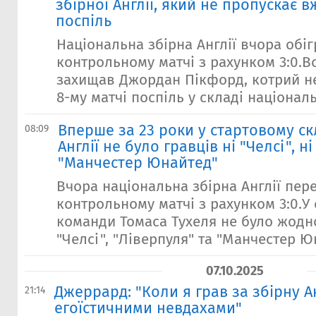
збірної Англії, який не пропускає в
поспіль
Національна збірна Англії вчора обіг
контрольному матчі з рахунком 3:0.В
захищав Джордан Пікфорд, котрий не
8-му матчі поспіль у складі національ
Вперше за 23 роки у стартовому ск
08:09
Англії не було гравців ні "Челсі", ні
"Манчестер Юнайтед"
Вчора національна збірна Англії пер
контрольному матчі з рахунком 3:0.У
команди Томаса Тухеля не було жодн
"Челсі", "Ліверпуля" та "Манчестер Юн
07.10.2025
Джеррард: "Коли я грав за збірну Ан
21:14
егоїстичними невдахами"