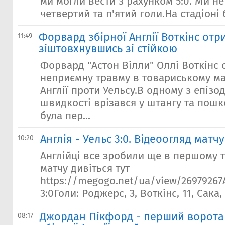
ми могли вести з рахунком 5:0. Ми н
четвертий та п'ятий голи.На стадіоні б
Форвард збірної Англії Воткінс отр
11:49
зіштовхнувшись зі стійкою
Форвард "Астон Вілли" Оллі Воткінс
неприємну травму в товариському мат
Англії проти Уельсу.В одному з епізо
швидкості врізався у штангу та пошк
була пер...
Англія - Уельс 3:0. Відеоогляд матчу
10:20
Англійці все зробили ще в першому 
матчу дивіться тут
https://megogo.net/ua/view/26979267А
3:0Голи: Роджерс, 3, Воткінс, 11, Сака,
Джордан Пікфорд - перший воротар 
08:17