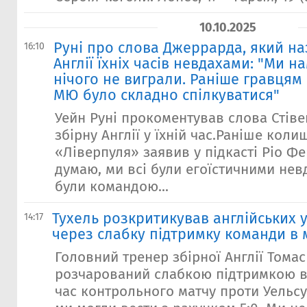
10.10.2025
Руні про слова Джеррарда, який на
16:10
Англії їхніх часів невдахами: "Ми н
нічого не виграли. Раніше гравцям 
МЮ було складно спілкуватися"
Уейн Руні прокоментував слова Стів
збірну Англії у їхній час.Раніше коли
«Ліверпуля» заявив у підкасті Ріо Ф
думаю, ми всі були егоїстичними нев
були командою...
Тухель розкритикував англійських 
14:17
через слабку підтримку команди в 
Головний тренер збірної Англії Томас
розчарований слабкою підтримкою в
час контрольного матчу проти Уельсу 