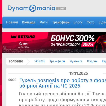
Новини
Команда
Матчі
Трансфери
Блоги
Фото
Віде
Головне
ЧС-2026
Трансфери
Мунгенге
Мудрик
Ка
19.11.2025
Тухель розповів про роботу з фор
00:00
збірної Англії на ЧС-2026
Головний тренер збірної Англії Томас
про роботу щодо формування складу
команди на чемпіонат світу 2026 року.