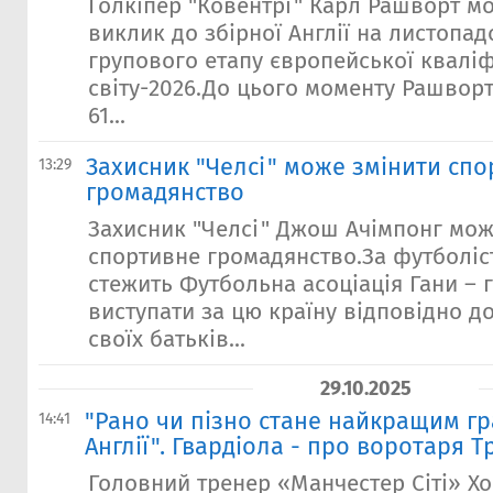
Голкіпер "Ковентрі" Карл Рашворт м
виклик до збірної Англії на листопад
групового етапу європейської кваліф
світу-2026.До цього моменту Рашвор
61...
Захисник "Челсі" може змінити сп
13:29
громадянство
Захисник "Челсі" Джош Ачімпонг мож
спортивне громадянство.За футболіс
стежить Футбольна асоціація Гани – 
виступати за цю країну відповідно 
своїх батьків...
29.10.2025
"Рано чи пізно стане найкращим гр
14:41
Англії". Гвардіола - про воротаря
Головний тренер «Манчестер Сіті» Хо