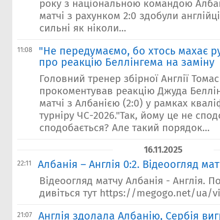
року з національною командою Албан
матчі з рахунком 2:0 здобули англійц
сильні як ніколи...
"Не передумаємо, бо хтось махає ру
11:08
про реакцію Беллінгема на заміну
Головний тренер збірної Англії Томас
прокоментував реакцію Джуда Беллін
матчі з Албанією (2:0) у рамках квал
турніру ЧС-2026."Так, йому це не спод
сподобається? Але такий порядок...
16.11.2025
Албанія – Англія 0:2. Відеоогляд ма
22:11
Відеоогляд матчу Албанія - Англія. П
дивіться тут https://megogo.net/ua/v
Англія здолала Албанію, Сербія виг
21:07