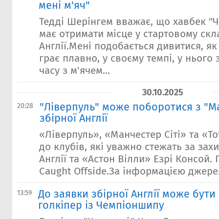
мені м'яч"
Тедді Шерінгем вважає, що хавбек "
має отримати місце у стартовому скла
Англії.Мені подобається дивитися, як
грає плавно, у своєму темпі, у нього
часу з м'ячем...
30.10.2025
"Ліверпуль" може поборотися з "Ма
20:28
збірної Англії
«Ліверпуль», «Манчестер Сіті» та «Т
до клубів, які уважно стежать за зах
Англії та «Астон Вілли» Езрі Консой.
Caught Offside.За інформацією джерела
До заявки збірної Англії може бут
13:59
голкіпер із Чемпіоншипу