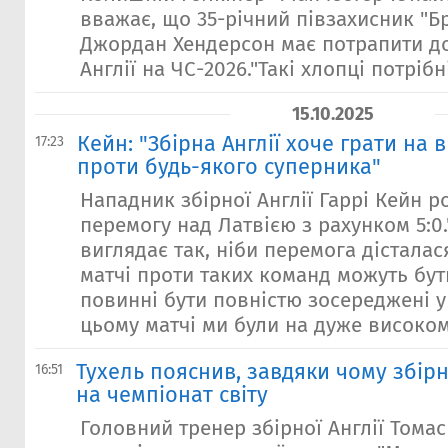
вважає, що 35-річний півзахисник "
Джордан Хендерсон має потрапити до
Англії на ЧС-2026."Такі хлопці потрібні
15.10.2025
Кейн: "Збірна Англії хоче грати на 
17:23
проти будь-якого суперника"
Нападник збірної Англії Гаррі Кейн р
перемогу над Латвією з рахунком 5:0.
виглядає так, ніби перемога дісталас
матчі проти таких команд можуть бу
повинні бути повністю зосереджені у 
цьому матчі ми були на дуже високому
Тухель пояснив, завдяки чому збірн
16:51
на чемпіонат світу
Головний тренер збірної Англії Томас