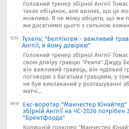
Головний тренер збірної Англії Томас
таких обіцянок, але визнає, що це мо
можливо. Я не можу обіцяти, що ми
ми досягнемо цього з сильною коман
Тухель: "Беллінгем - важливий грав
12:51
Англії, я йому довіряю"
Головний тренер збірної Англії Тома
свою довіру гравцю "Реала" Джуду Бе
він важливий гравець, він чудовий г
поговорю з багатьма гравцями, у тому
не був викликаний у розташуванні зб
матчі...
Екс-воротар "Манчестер Юнайтед" 
09:15
збірній Англії на ЧС-2026 потрібен
"Брентфорда"
Колишній голкіпер "Манчестер Юнай