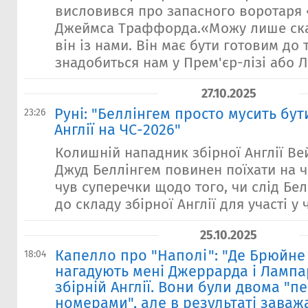
висловився про запасного воротаря
Джеймса Траффорда.«Можу лише сказ
він із нами. Він має бути готовим до 
знадобиться нам у Прем'єр-лізі або Лі
27.10.2025
Руні: "Беллінгем просто мусить бути
23:26
Англії на ЧС-2026"
Колишній нападник збірної Англії Ве
Джуд Беллінгем повинен поїхати на че
чув суперечки щодо того, чи слід Бе
до складу збірної Англії для участі у ч
25.10.2025
Капелло про "Наполі": "Де Брюйне
18:04
нагадують мені Джеррарда і Лампа
збірній Англії. Вони були двома "
номерами", але в результаті заваж