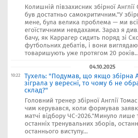
Колишній півзахисник збірної Англії
був достатньо самокритичним."У збірн
мене, була велика проблема — ми всі
егоїстичними невдахами. Зараз я див
бачу, як Каррагер сидить поряд зі Ск
футбольних дебатів, і вони виглядают
товаришують уже протягом 20 років..
04.10.2025
Тухель: "Подумав, що якщо збірна А
10:22
зіграла у вересні, то чому б не обр
склад?"
Головний тренер збірної Англії Томас
чим керувався, коли формував заявк
матчі відбору ЧС-2026."Минуло лише 
останніх тренувальних зборів, остан
останнього виступу...