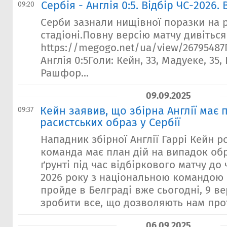
Сербія - Англія 0:5. Відбір ЧС-2026.
09:20
Серби зазнали нищівної поразки на 
стадіоні.Повну версію матчу дивіться
https://megogo.net/ua/view/26795487
Англія 0:5Голи: Кейн, 33, Мадуеке, 35, К
Рашфор...
09.09.2025
Кейн заявив, що збірна Англії має
09:37
расистських образ у Сербії
Нападник збірної Англії Гаррі Кейн р
команда має план дій на випадок об
ґрунті під час відбіркового матчу до 
2026 року з національною командою С
пройде в Белграді вже сьогодні, 9 ве
зробити все, що дозволяють нам про
06.09.2025