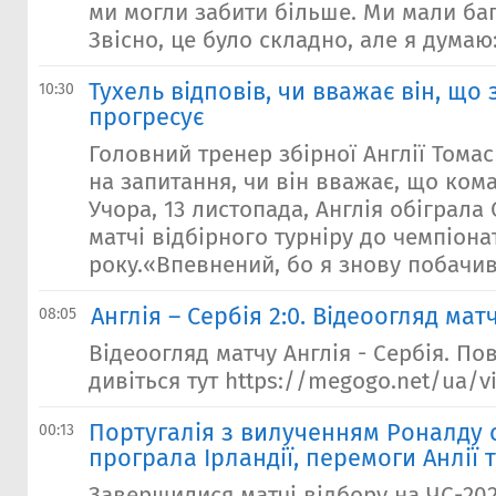
ми могли забити більше. Ми мали баг
Звісно, це було складно, але я думаю:
Тухель відповів, чи вважає він, що 
10:30
прогресує
Головний тренер збірної Англії Томас
на запитання, чи він вважає, що ком
Учора, 13 листопада, Англія обіграла 
матчі відбірного турніру до чемпіонат
року.«Впевнений, бо я знову побачив 
Англія – Сербія 2:0. Відеоогляд мат
08:05
Відеоогляд матчу Англія - Сербія. По
дивіться тут https://megogo.net/ua/v
Португалія з вилученням Роналду 
00:13
програла Ірландії, перемоги Анлії та
Завершилися матчі відбору на ЧС-202