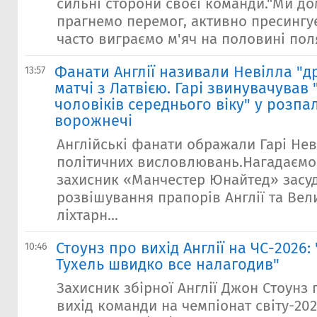
сильні сторони своєї команди."Ми до
прагнемо перемог, активно пресингує
часто виграємо м'яч на половині поля
Фанати Англії називали Невілла "
13:57
матчі з Латвією. Гарі звинувачував 
чоловіків середнього віку" у розп
ворожнечі
Англійські фанати ображали Гарі Нев
політичних висловлювань.Нагадаємо
захисник «Манчестер Юнайтед» засу
розвішування прапорів Англії та Вел
ліхтарн...
Стоунз про вихід Англії на ЧС-2026:
10:46
Тухель швидко все налагодив"
Захисник збірної Англії Джон Стоунз
вихід команди на чемпіонат світу-20