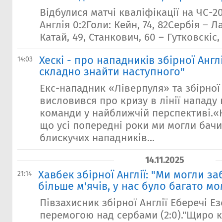
Відбулися матчі кваліфікації на ЧС-2
Англія 0:2Голи: Кейн, 74, 82Сербія – Ла
Катай, 49, Станкович, 60 – Гутковскіс,
Хескі - про нападників збірної Англ
14:03
складно знайти наступного"
Екс-нападник «Ліверпуля» та збірної 
висловився про кризу в лінії нападу
команди у найближчій перспективі.«
що усі попередні роки ми могли бачи
блискучих нападників...
14.11.2025
Хавбек збірної Англії: "Ми могли за
21:14
більше м'ячів, у нас було багато мо
Півзахисник збірної Англії Еберечі Е
перемогою над сербами (2:0)."Щиро к