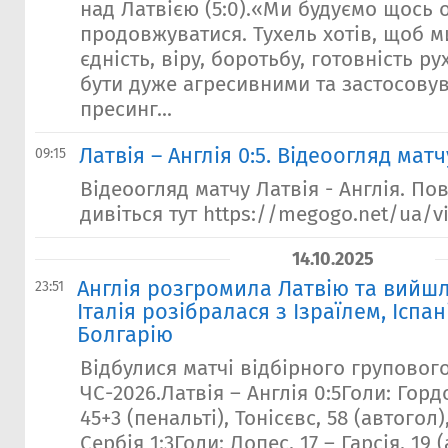
над Латвією (5:0).«Ми будуємо щось о
продовжуватися. Тухель хотів, щоб 
єдність, віру, боротьбу, готовність р
бути дуже агресивними та застосову
пресинг...
Латвія – Англія 0:5. Відеоогляд матч
09:15
Відеоогляд матчу Латвія - Англія. По
дивіться тут https://megogo.net/ua/v
14.10.2025
Англія розгромила Латвію та вийшл
23:51
Італія розібралася з Ізраїлем, Іспа
Болгарію
Відбулися матчі відбірного груповог
ЧС-2026.Латвія – Англія 0:5Голи: Гордо
45+3 (пенальті), Тонісєвс, 58 (автогол
Сербія 1:3Голи: Лопес, 17 – Гарсія, 19 (