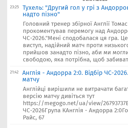
Тухель: "Другий гол у грі з Андорр
23:25
надто пізно"
Головний тренер збірної Англії Томас
прокоментував перемогу над Андоррою
ЧС-2026."Мені сподобалася ця гра. Ц
виступ, надійний матч проти низьког
прийшов занадто пізно, аби ми могли
свободою, яка потрібна, щоб забиват
Англія - Андорра 2:0. Відбір ЧС-2026
21:42
матчу
Англійці вирішили не витрачати бага
версію матчу дивіться тут
https://megogo.net/ua/view/26793737
ЧС-2026Група КАнглія - Андорра 2:0Голи
Райс, 67