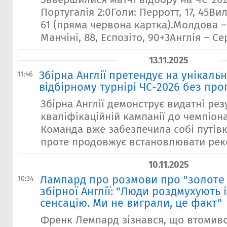
Португалія 2:0Голи: Перротт, 17, 45Ви
61 (пряма червона картка).Молдова – 
Манчіні, 88, Еспозіто, 90+3Англія – Серб
13.11.2025
Збірна Англії претендує на унікаль
11:46
відбірному турнірі ЧС-2026 без пр
Збірна Англії демонструє видатні рез
кваліфікаційній кампанії до чемпіонат
Команда вже забезпечила собі путівк
проте продовжує встановлювати реко
10.11.2025
Лампард про розмови про "золоте
10:34
збірної Англії: "Люди роздмухують 
сенсацію. Ми не виграли, це факт"
Френк Лемпард зізнався, що втомивс