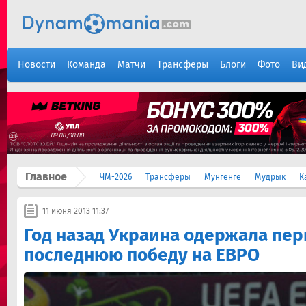
Новости
Команда
Матчи
Трансферы
Блоги
Фото
Ви
Главное
ЧМ-2026
Трансферы
Мунгенге
Мудрык
К
11 июня 2013 11:37
Год назад Украина одержала пер
последнюю победу на ЕВРО