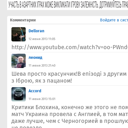
Комментарии
Войдите в сис
Delloran
12 июня 2013 11:05
http://www.youtube.com/watch?v=oo-PWndGs
леонид
11 июня 2013 21:40
Шева просто красунчик!В епізоді з другим
з Іброю, як з пацаном!
Accord
11 июня 2013 15:01
Критики Блохина, конечно же этого не по
матч Украина провела с Англией, в том ма
даже лучше, чем с Черногорией в прошлую
не повезло.