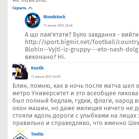
Скрыть
Woodstock
11 июня 2013 23:46
А що пам'ятати? Було завдання - вийти
http://sport.bigmir.net/football/count
Blohin--Vyjti-iz-gruppy---eto-nash-dol
виконано? Ні.
Kostik
11 июня 2013 14:59
Блин, помню, как в ночь после матча шел 
метро Университет и это всеобщее ликова
был полный бедлам, гудки, флаги, народ 
окон машин, но даже милиция ничего не д
стояли вдоль дороги с улыбками на лицах :
правильно и справедливо, что именно Шев
Tonito