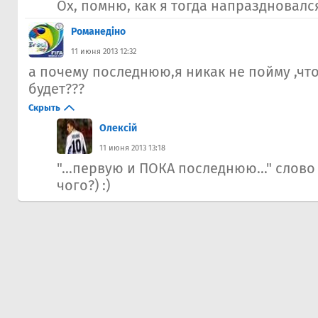
Ох, помню, как я тогда напраздновался.
Романедіно
11 июня 2013 12:32
а почему последнюю,я никак не пойму ,чт
будет???
Скрыть
Олексій
11 июня 2013 13:18
"...первую и ПОКА последнюю..." слово 
чого?) :)