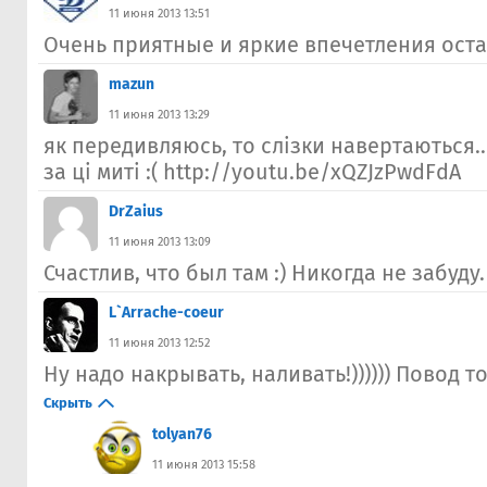
11 июня 2013 13:51
Очень приятные и яркие впечетления остав
mazun
11 июня 2013 13:29
як передивляюсь, то слізки навертаються..
за ці миті :( http://youtu.be/xQZJzPwdFdA
DrZaius
11 июня 2013 13:09
Счастлив, что был там :) Никогда не забуду.
L`Arrache-coeur
11 июня 2013 12:52
Ну надо накрывать, наливать!)))))) Повод то 
Скрыть
tolyan76
11 июня 2013 15:58