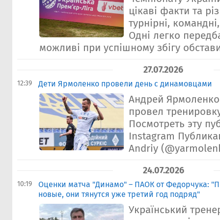
цікаві факти та різ
турнірні, командні,
Одні легко передба
можливі при успішному збігу обставин
27.07.2026
12:39
Дети Ярмоленко провели день с динамовцами
Андрей Ярмоленко 
провел тренировку
Посмотреть эту пу
Instagram Публика
Andriy (@yarmolen
24.07.2026
10:19
Оценки матча "Динамо" – ПАОК от Федорчука: "
новые, они тянутся уже третий год подряд"
Український трене