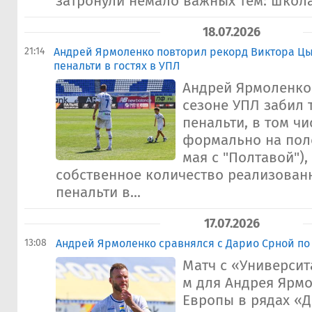
затронули немало важных тем: школа 
18.07.2026
21:14
Андрей Ярмоленко повторил рекорд Виктора Цы
пенальти в гостях в УПЛ
Андрей Ярмоленко
сезоне УПЛ забил т
пенальти, в том ч
формально на поле
мая с "Полтавой"),
собственное количество реализова
пенальти в...
17.07.2026
13:08
Андрей Ярмоленко сравнялся с Дарио Срной по
Матч с «Университ
м для Андрея Ярмо
Европы в рядах «Д