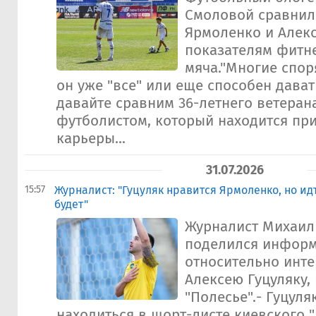
Смоловой сравнил
Ярмоленко и Алекс
показателям фитне
мяча."Многие спор
он уже "все" или еще способен дават
давайте сравним 36-летнего ветерана
футболистом, который находится пр
карьеры...
31.07.2026
15:57
Журналист: "Гуцуляк нравится Ярмоленко, но идт
будет"
Журналист Михаил
поделился инфор
относительно инте
Алексею Гуцуляку,
"Полесье".- Гуцуля
находиться в шорт-листе киевского "