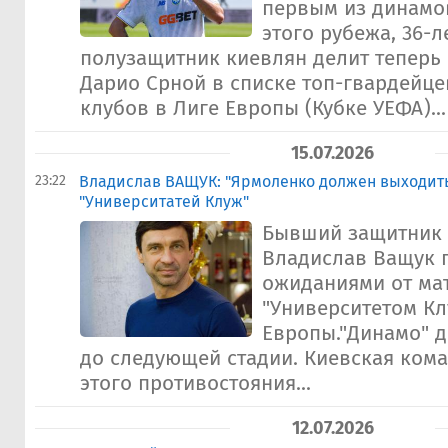
первым из динамо
этого рубежа, 36-л
полузащитник киевлян делит теперь
Дарио Срной в списке топ-гвардейце
клубов в Лиге Европы (Кубке УЕФА)...
15.07.2026
23:22
Владислав ВАЩУК: "Ярмоленко должен выходить 
"Университатей Клуж"
Бывший защитник 
Владислав Ващук 
ожиданиями от мат
"Университетом Кл
Европы."Динамо" 
до следующей стадии. Киевская ком
этого противостояния...
12.07.2026