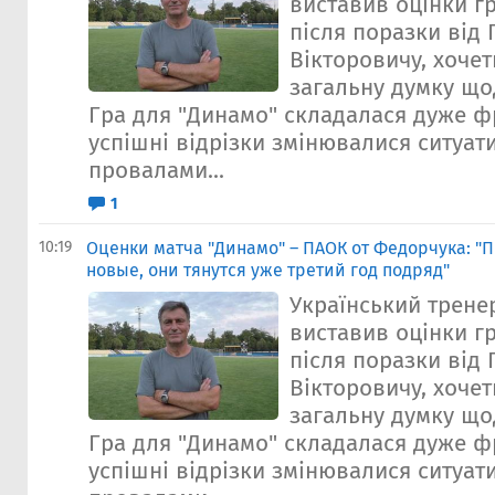
виставив оцінки г
після поразки від
Вікторовичу, хоче
загальну думку що
Гра для "Динамо" складалася дуже ф
успішні відрізки змінювалися ситуа
провалами...
1
10:19
Оценки матча "Динамо" – ПАОК от Федорчука: "
новые, они тянутся уже третий год подряд"
Український трене
виставив оцінки г
після поразки від
Вікторовичу, хоче
загальну думку що
Гра для "Динамо" складалася дуже ф
успішні відрізки змінювалися ситуа