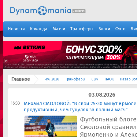
Новости
Команда
Матчи
Трансферы
Блоги
Фото
Ви
Главное
ЧМ-2026
Трансферы
Сыч
ПАОК
Назар Во
03.08.2026
16:33
Михаил СМОЛОВОЙ: "В свои 25-30 минут Ярмоле
продуктивный, чем Гуцуляк за полный матч"
Футбольный блоге
Смоловой сравнил
Ярмоленко и Алекс