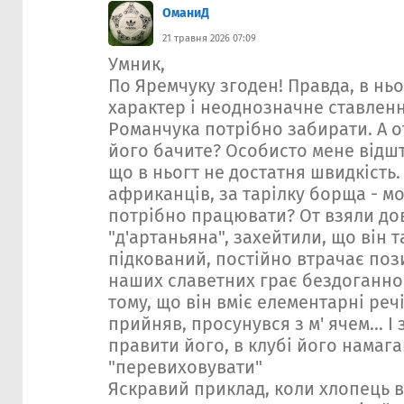
ОманиД
21 травня 2026 07:09
Умник,
По Яремчуку згоден! Правда, в нь
характер і неоднозначне ставленн
Романчука потрібно забирати. А от
його бачите? Особисто мене відшт
що в ньогт не достатня швидкість.
африканців, за тарілку борща - м
потрібно працювати? От взяли до
"д'артаньяна", захейтили, що він 
підкований, постійно втрачає позиц
наших славетних грає бездоганно 
тому, що він вміє елементарні речі
прийняв, просунувся з м' ячем... І
правити його, в клубі його намаг
"перевиховувати"
Яскравий приклад, коли хлопець в