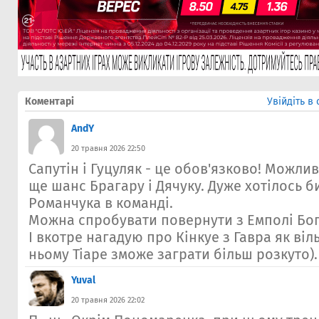
Коментарі
Увійдіть в
AndY
20 травня 2026 22:50
Сапутін і Гуцуляк - це обов'язково! Можлив
ще шанс Брагару і Дячуку. Дуже хотілось б
Романчука в команді.
Можна спробувати повернути з Емполі Бо
І вкотре нагадую про Кінкуе з Гавра як віл
ньому Тіаре зможе заграти більш розкуто).
Yuval
20 травня 2026 22:02