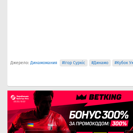
Джерело:
Динамомания
#Ігор Суркіс
#Динамо
#Кубок У