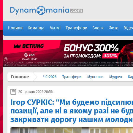
Новини
Команда
Матчі
Трансфери
Блоги
Фото
Віде
Головне
ЧС-2026
Трансфери
Мунгенге
Мудрик
Ка
20 травня 2026 20:56
Ігор СУРКІС: "Ми будемо підсилю
позиції, але ні в якому разі не б
закривати дорогу нашим молод