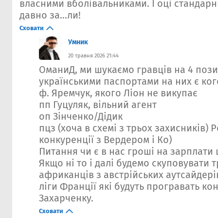
власними вболівальниками. І оці стандарн
давно за...ли!
Сховати
Умник
20 травня 2026 21:44
ОманиД, ми шукаємо гравців на 4 позиц
українськими паспортами на них є ког
ф. Яремчук, якого Ліон не викупає
пп Гуцуляк, вільний агент
оп Зінченко/Дідик
пцз (хоча в схемі з трьох захисників) 
конкуренції з Вердером і Ко)
Питання чи є в нас гроші на зарплати
Якщо ні то і далі будемо скуповувати 
африканців з австрійських аутсайдерів
ліги Франції які будуть програвать ко
Захарченку.
Сховати