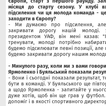
Європи, старт з першого раунду. За
місяця до старту сезону. У клубі 
підсилення чи ця молода команда - це
заходити в Європу?
- Ми думаємо про підсилення, ал
закривати дорогу нашій молоді.
президентом УАФ, він мені казав: "
тренувати, молоді потрібно набират
будемо підсилювати певні позиції, але 
будемо закривати дорогу нашим молод
- Минулого разу, коли ми з вами говори
Ярмоленко і Буяльський показали резул
- Вони і сьогодні показали результат, 
бути в команді. У Буяльського ще півто
а щодо Ярмоленка - запитайте у нього
дуже хотів, щоб він ще грав у футбол.
допоміг і в якості спортивного директо