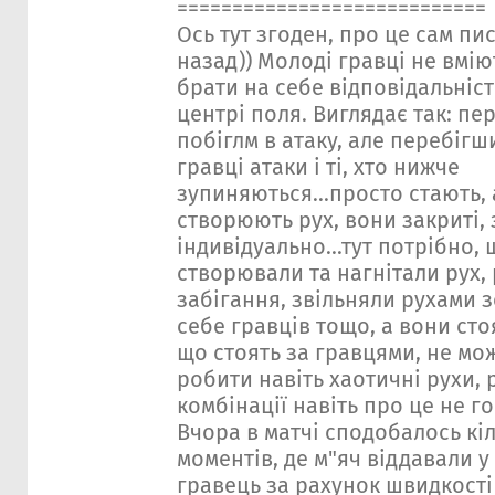
============================
Ось тут згоден, про це сам пи
назад)) Молоді гравці не вміют
брати на себе відповідальніст
центрі поля. Виглядає так: пе
побіглм в атаку, але перебігш
гравці атаки і ті, хто нижче
зупиняються...просто стають, 
створюють рух, вони закриті,
індивідуально...тут потрібно, 
створювали та нагнітали рух, 
забігання, звільняли рухами 
себе гравців тощо, а вони стоя
що стоять за гравцями, не мож
робити навіть хаотичні рухи, 
комбінації навіть про це не г
Вчора в матчі сподобалось кіл
моментів, де м"яч віддавали у 
гравець за рахунок швидкост