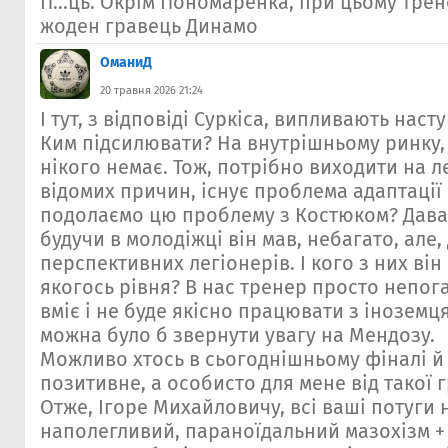
П...ць. Окрім Пономаренка, при цьому трен
жоден гравець Динамо
ОманиД
20 травня 2026 21:24
І тут, з відповіді Суркіса, випливають наст
Ким підсилювати? На внутрішньому ринку, 
нікого немає. Тож, потрібно виходити на л
відомих причин, існує проблема адаптації 
подолаємо цю проблему з Костюком? Дава
будучи в молодіжці він мав, небагато, але,
перспективних легіонерів. І кого з них він
якогось рівня? В нас тренер просто непога
вміє і не буде якісно працювати з іноземц
можна було б звернути увагу на Мендозу.
Можливо хтось в сьогоднішньому фіналі й
позитивне, а особисто для мене від такої 
Отже, Ігоре Михайловичу, всі ваші потуги 
наполегливий, параноїдальний мазохізм +