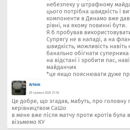
небезпеку у штрафному майда
цього потрібна швидкість і вит
компоненти в Динамо вже дав
рівні, на якому повинні бути.
Я б пробував використовуват
Супрягу не в нападі, а на флан
швидкість, можливість навіть 
банально обігнати суперника 
на відстані і зробити пас, на
майданчик
*це якщо пояснювати дуже п
Artem
20 травня 2026 21:18
Це добре, що згадав, мабуть, про головну 
керівництвом СаШо
в мене вже після матчу проти кротів була 
візьмемо КУ