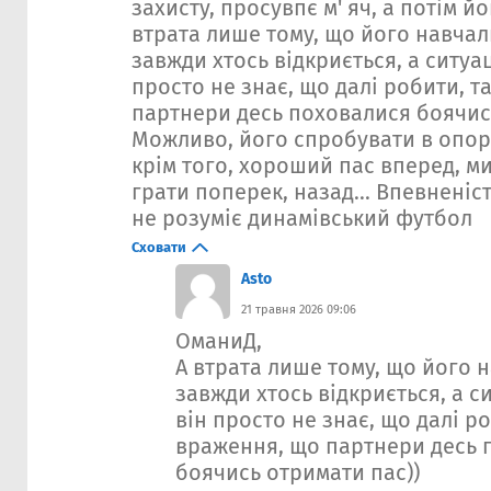
захисту, просувпє м' яч, а потім йо
втрата лише тому, що його навчали
завжди хтось відкриється, а ситуац
просто не знає, що далі робити, т
партнери десь поховалися боячис
Можливо, його спробувати в опорн
крім того, хороший пас вперед, м
грати поперек, назад... Впевненіст
не розуміє динамівський футбол
Сховати
Asto
21 травня 2026 09:06
ОманиД,
А втрата лише тому, що його н
завжди хтось відкриється, а с
він просто не знає, що далі ро
враження, що партнери десь 
боячись отримати пас))