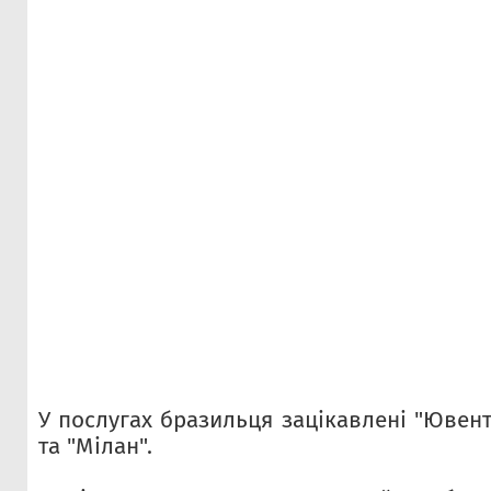
У послугах бразильця зацікавлені "Ювенту
та "Мілан".