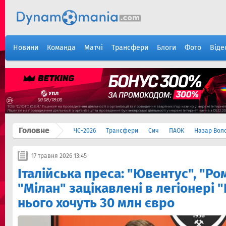
Новини
Команда
Матчі
Трансфери
Блоги
Фото
Віде
Головне
ЧС-2026
Трансфери
Сич
ПАОК
Назар Вол
17 травня 2026 13:45
Італійська преса: "Ювентус", "Ром
"Мілан" зацікавлені в легіонері 
нього хочуть 30 млн євро