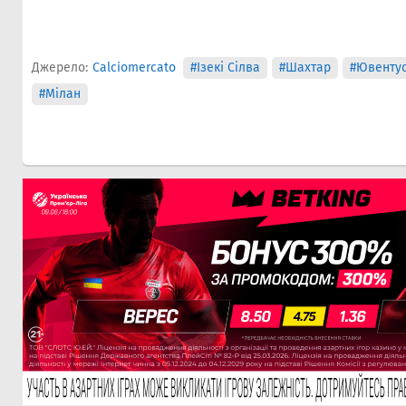
Джерело:
Calciomercato
#Ізекі Сілва
#Шахтар
#Ювенту
#Мілан