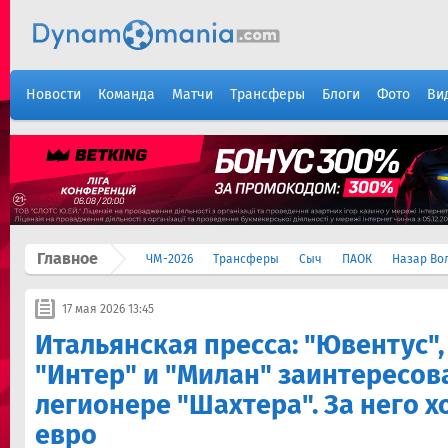
Новости
Команда
Матчи
Трансферы
Блоги
Фото
Ви
Главное
ЧМ-2026
Трансферы
Сыч
ПАОК
Назар Во
17 мая 2026 13:45
Итальянская пресса: "Ювентус",
"Интер" и "Милан" заинтересов
легионере "Шахтера". За него х
евро