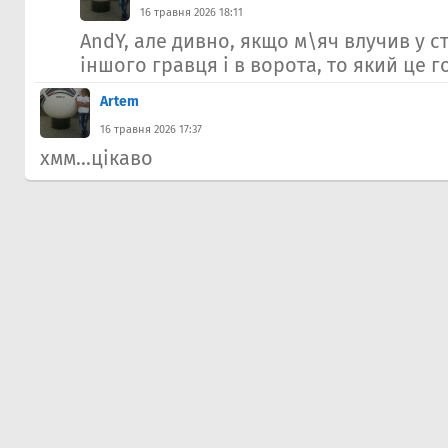
16 травня 2026 18:11
AndY, але дивно, якщо м\яч влучив у ст
іншого гравця і в ворота, то який це го
Artem
16 травня 2026 17:37
хмм...цікаво