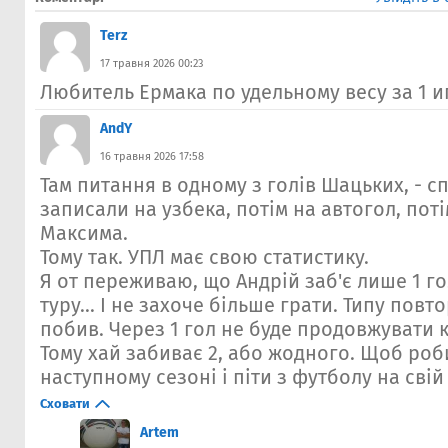
Terz
17 травня 2026 00:23
Любитель Ермака по удельному весу за 1 иг
AndY
16 травня 2026 17:58
Там питання в одному з голів Шацьких, - с
записали на узбека, потім на автогол, пот
Максима.
Тому так. УПЛ має свою статистику.
Я от переживаю, що Андрій заб'є лише 1 го
туру... І не захоче більше грати. Типу повт
побив. Через 1 гол не буде продовжувати к
Тому хай забиває 2, або жодного. Щоб роб
наступному сезоні і піти з футболу на свій
Сховати
Artem