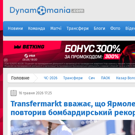
Новини
Команда
Матчі
Трансфери
Блоги
Фото
Віде
Головне
ЧС-2026
Трансфери
Сич
ПАОК
Назар Вол
16 травня 2026 17:25
Transfermarkt вважає, що Ярмол
повторив бомбардирський реко