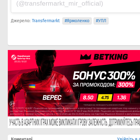
(@transfermarkt_mir_official)
Джерело:
Transfermarkt
#Ярмоленко
#УПЛ
Коментарі
Увійдіть в