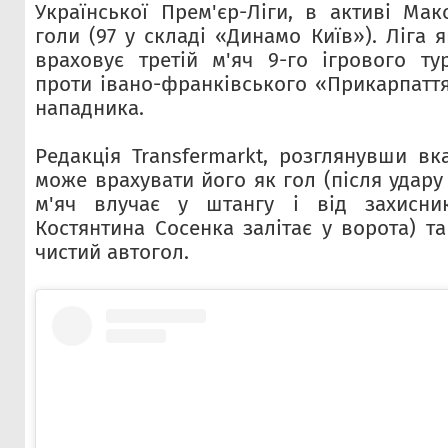
Української Прем'єр-Ліги, в активі Ма
голи (97 у складі «Динамо Київ»). Ліга я
враховує третій м'яч 9-го ігрового ту
проти івано-франківського «Прикарпаття
нападника.
Редакція Transfermarkt, розглянувши вк
може врахувати його як гол (після удар
м'яч влучає у штангу і від захисни
Костянтина Сосенка залітає у ворота) т
чистий автогол.