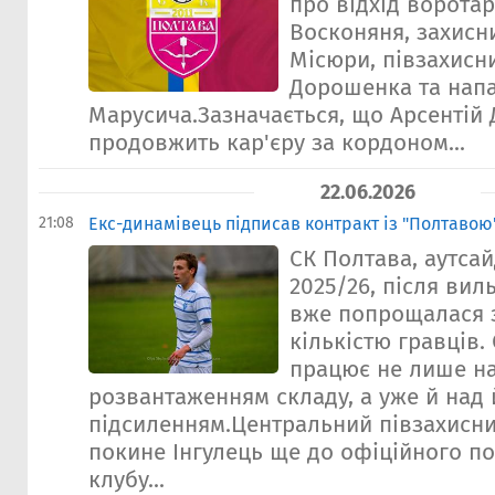
про відхід воротар
Восконяня, захисн
Місюри, півзахисн
Дорошенка та нап
Марусича.Зазначається, що Арсентій
продовжить кар'єру за кордоном...
22.06.2026
21:08
Екс-динамівець підписав контракт із "Полтавою
СК Полтава, аутса
2025/26, після вил
вже попрощалася 
кількістю гравців.
працює не лише н
розвантаженням складу, а уже й над 
підсиленням.Центральний півзахисн
покине Інгулець ще до офіційного п
клубу...