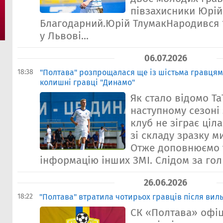
півзахисники Юрій
Благодарний.Юрій ТлумакНародився 1
у Львові...
06.07.2026
18:38
"Полтава" розпрощалася ще із шістьма гравцям
колишні гравці "Динамо"
Як стало відомо Та
наступному сезоні
клуб не зіграє ціл
зі складу зразку м
Отже доповнюємо 
інформацію інших ЗМІ. Слідом за голк
26.06.2026
18:22
"Полтава" втратила чотирьох гравців після виль
СК «Полтава» офіц