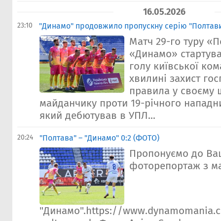
16.05.2026
23:10
"Динамо" продовжило пропускну серію "Полтави
Матч 29-го туру «
«Динамо» стартува
голу київської ком
хвилині захист го
правила у своєму
майданчику проти 19-річного нападни
який дебютував в УПЛ...
20:24
"Полтава" – "Динамо" 0:2 (ФОТО)
Пропонуємо до Ва
фоторепортаж з ма
"Динамо".https://www.dynamomania.