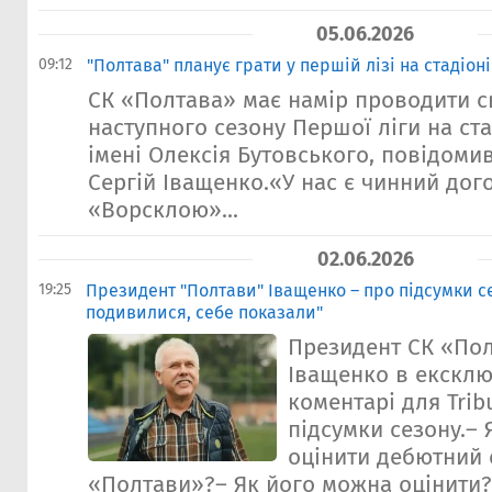
05.06.2026
09:12
"Полтава" планує грати у першій лізі на стадіон
СК «Полтава» має намір проводити с
наступного сезону Першої ліги на ст
імені Олексія Бутовського, повідоми
Сергій Іващенко.«У нас є чинний дог
«Ворсклою»...
02.06.2026
19:25
Президент "Полтави" Іващенко – про підсумки с
подивилися, себе показали"
Президент СК «Пол
Іващенко в екскл
коментарі для Tri
підсумки сезону.– 
оцінити дебютний 
«Полтави»?– Як його можна оцінити