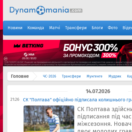
Новини
Команда
Матчі
Трансфери
Блоги
Фото
Віде
Головне
ЧС-2026
Трансфери
Мунгенге
Мудрик
Ка
14.07.2026
21:26
СК "Полтава" офіційно підписала колишнього г
СК Полтава здійсн
підписання під час
міжсезоння. Новач
двоє молодих грав