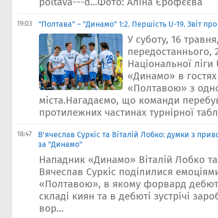
poltava---d...Фото: Аліна Єрофєєва
19:03
"Полтава" – "Динамо" 1:2. Першість U-19. Звіт пр
У суботу, 16 травня
передостаннього, 2
Національної ліги 
«Динамо» в гостях 
«Полтавою» з одн
міста.Нагадаємо, що команди перебу
протилежних частинах турнірної табли
18:47
В'ячеслав Суркіс та Віталій Лобко: думки з при
за "Динамо"
Нападник «Динамо» Віталій Лобко та
Вячеслав Суркіс поділилися емоціями
«Полтавою», в якому форвард дебют
складі киян та в дебюті зустрічі заро
вор...