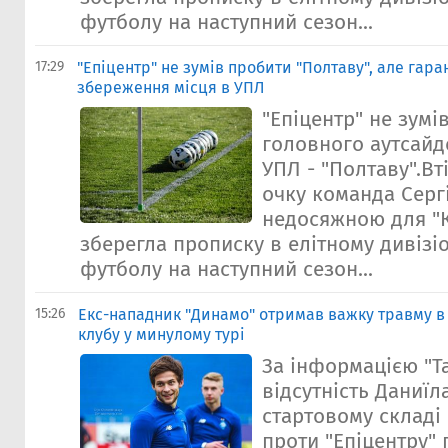
футболу на наступний сезон...
17:29
"Епіцентр" не зумів пробити "Полтаву", але гара
збереження місця в УПЛ
"Епіцентр" не зумі
головного аутсайд
УПЛ - "Полтаву".Вт
очку команда Серг
недосяжною для "К
зберегла прописку в елітному дивізіо
футболу на наступний сезон...
15:26
Екс-нападник "Динамо" отримав важку травму в 
клубу у минулому турі
За інформацією "Та
відсутність Даниїл
стартовому складі
проти "Епіцентру" 