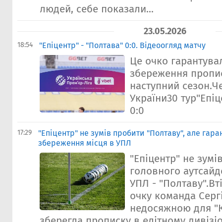
людей, себе показали...
23.05.2026
18:54
"Епіцентр" - "Полтава" 0:0. Відеоогляд матчу
Це очко гарантува
збереження пропи
наступний сезон.Ч
України30 тур"Епіц
0:0
17:29
"Епіцентр" не зумів пробити "Полтаву", але гара
збереження місця в УПЛ
"Епіцентр" не зумі
головного аутсайд
УПЛ - "Полтаву".Вт
очку команда Серг
недосяжною для "К
зберегла прописку в елітному дивізіо