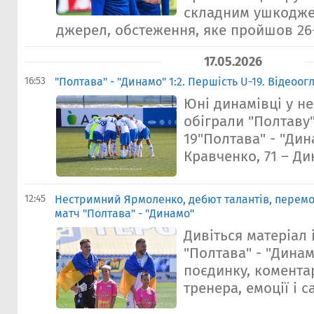
складним ушкодже
джерел, обстеження, яке пройшов 26-
17.05.2026
16:53
"Полтава" - "Динамо" 1:2. Першість U-19. Відеоог
Юні динамівці у н
обіграли "Полтаву"
19"Полтава" - "Дин
Кравченко, 71 – Ди
12:45
Нестримний Ярмоленко, дебют талантів, перемог
матч "Полтава" - "Динамо"
Дивіться матеріал 
"Полтава" - "Динамо
поєдинку, коментар
тренера, емоції і с