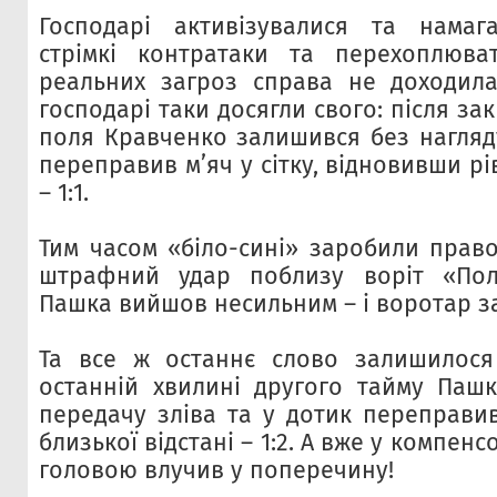
Господарі активізувалися та намаг
стрімкі контратаки та перехоплюва
реальних загроз справа не доходила
господарі таки досягли свого: після за
поля Кравченко залишився без нагляд
переправив м’яч у сітку, відновивши рі
– 1:1.
Тим часом «біло-сині» заробили прав
штрафний удар поблизу воріт «Пол
Пашка вийшов несильним – і воротар за
Та все ж останнє слово залишилося
останній хвилині другого тайму Пашк
передачу зліва та у дотик переправив
близької відстані – 1:2. А вже у компен
головою влучив у поперечину!