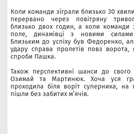
Коли команди зіграли близько 30 хвили
перервано через повітряну триво
близько двох годин, а коли команди
поле, динамівці з новими силами
Близьким до успіху був Федоренко, ал
удару справа пролетів повз ворота, я
спроби Пашка.
Також перспективні шанси до свого 
Озимай та Мартинюк. Хоча уся гр
проходила біля воріт суперника, на
пішли без забитих м’ячів.