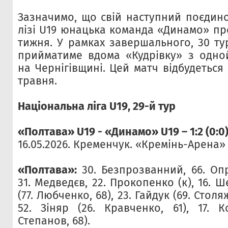
Зазначимо, що свій наступний поєдино
лізі U19 юнацька команда «Динамо» пр
тижня. У рамках завершального, 30 ту
прийматиме вдома «Кудрівку» з одно
на Чернігівщині. Цей матч відбудеться 
травня.
Національна ліга U19, 29-й тур
«Полтава» U19 - «Динамо» U19 – 1:2 (0:0
16.05.2026. Кременчук. «Кремінь-Арена» 
«Полтава»:
30. Безпрозванний, 66. Опр
31. Медведєв, 22. Прокопенко (к), 16. Ш
(77. Любченко, 68), 23. Гайдук (69. Столяж,
52. Зіняр (26. Кравченко, 61), 17. К
Степанов, 68).