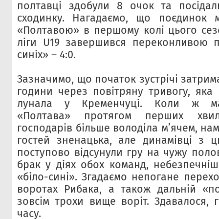
полтавці здобули 8 очок та посідал
сходинку. Нагадаємо, що поєдинок 
«Полтавою» в першому колі цього сез
ліги U19 завершився переконливою п
синіх» – 4:0.
Зазначимо, що початок зустрічі затрим
години через повітряну тривогу, яка 
лунала у Кременчуці. Коли ж ма
«Полтава» протягом перших хви
господарів більше володіла м’ячем, на
гостей зненацька, але динамівці з 
поступово відсунули гру на чужу поло
брак у діях обох команд, небезпечніш
«біло-сині». Згадаємо непогане перех
воротах Рибака, а також дальній «п
зовсім трохи вище воріт. Здавалося, 
часу.