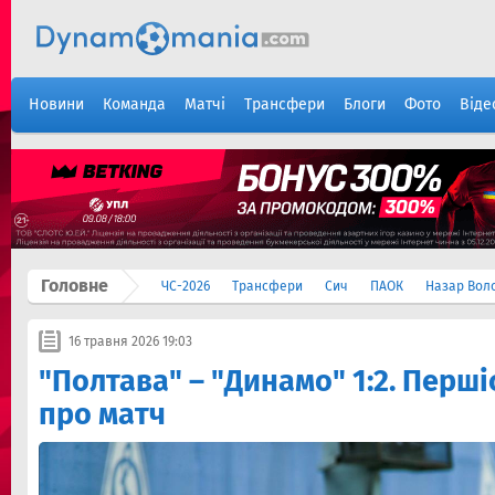
Новини
Команда
Матчі
Трансфери
Блоги
Фото
Віде
Головне
ЧС-2026
Трансфери
Сич
ПАОК
Назар Вол
16 травня 2026 19:03
"Полтава" – "Динамо" 1:2. Першіс
про матч