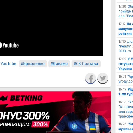
17:30
Обі
прийде в
але "Реа
17:17
На 
минулог
рейтинг
17:10
Ді
"Реалу" 
2033-го
17:09
У 
 YouTube
#Ярмоленко
#Динамо
#СК Полтава
готувати
України
16:51
"Ар
угоду до
16:49
Ріц
1-му тур
16:38
"А
"Атлетик
млн євр
трансфе
16:26
"Ч
мужикам