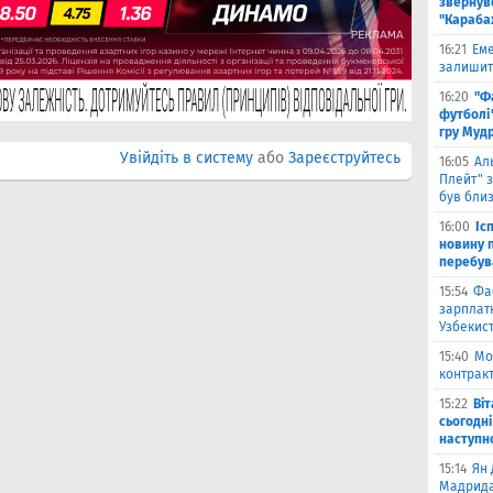
звернув
"Караба
16:21
Еме
залишити
16:20
"Ф
футболі"
гру Муд
Увійдіть в систему
або
Зареєструйтесь
16:05
Ал
Плейт" з
був бли
16:00
Іс
новину п
перебув
15:54
Фа
зарплатн
Узбекис
15:40
Мо
контракт
15:22
Ві
сьогодні
наступн
15:14
Ян 
Мадрида