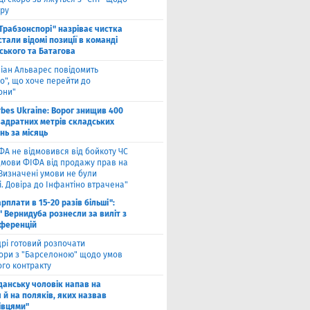
ру
"Трабзонспорі" назріває чистка
стали відомі позиції в команді
ського та Батагова
ліан Альварес повідомить
о", що хоче перейти до
они"
rbes Ukraine: Ворог знищив 400
вадратних метрів складських
нь за місяць
ФА не відмовився від бойкоту ЧС
ідмови ФІФА від продажу прав на
"Визначені умови не були
. Довіра до Інфантіно втрачена"
арплати в 15-20 разів більші":
 Вернидуба рознесли за виліт з
нференцій
рі готовий розпочати
ори з "Барселоною" щодо умов
ого контракту
Гданську чоловік напав на
 й на поляків, яких назвав
івцями"