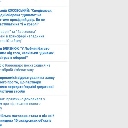
"
талій КОСОВСЬКИЙ: "Сподіваюся,
одні оборона "Динамо" не
тиме прохідний двір. Бо не
ступати на ті ж граблі"
аварія" та "Барселона"
лені в трансфері нападника
тер Юнайтед"
ля БЛИЗНЮК: "У Любліні багато
име від того, наскільки "Динамо"
зіграє в обороні"
біо Каннаваро поскаржився на
у збірній Узбекистану
Єврокомісії відреагували на заяву
кого про те, що партнери
лися передати Україні додаткові
лістичні засоби
ал" практично домовився з
ом про підписання нового
ту
ійська масована атака в ніч на 5
знищила 10 складських об’єктів
и