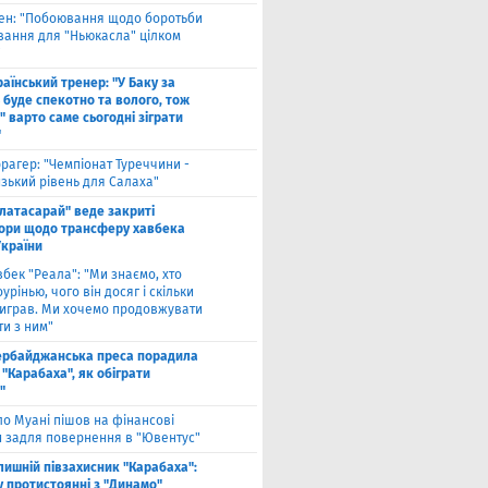
вен: "Побоювання щодо боротьби
вання для "Ньюкасла" цілком
"
аїнський тренер: "У Баку за
 буде спекотно та волого, тож
 варто саме сьогодні зіграти
"
рагер: "Чемпіонат Туреччини -
зький рівень для Салаха"
алатасарай" веде закриті
ори щодо трансферу хавбека
України
вбек "Реала": "Ми знаємо, хто
урінью, чого він досяг і скільки
виграв. Ми хочемо продовжувати
и з ним"
ербайджанська преса порадила
"Карабаха", як обіграти
"
ло Муані пішов на фінансові
и задля повернення в "Ювентус"
лишній півзахисник "Карабаха":
у протистоянні з "Динамо"