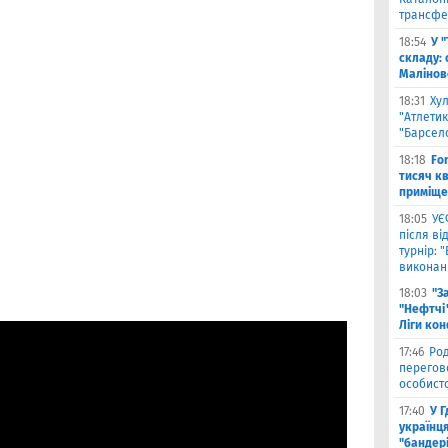
трансфе
18:54
У 
складу: 
Малiнов
18:31
Ху
"Атлетик
"Барсел
18:18
Fo
тисяч к
приміще
18:05
УЄ
після в
турнір: 
виконані
18:03
"З
"Нефтчі"
Ліги ко
17:46
Род
перегов
особист
17:40
У 
українця
"бандер