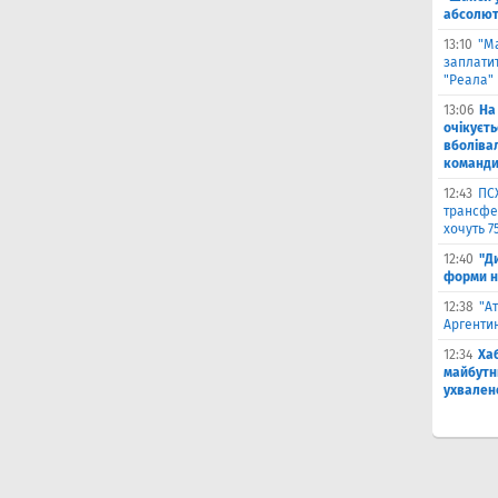
абсолют
13:10
"М
заплатит
"Реала"
13:06
На
очікуєт
вболіва
команд
12:43
ПС
трансфер
хочуть 7
12:40
"Д
форми н
12:38
"А
Аргентин
12:34
Ха
майбутн
ухвален