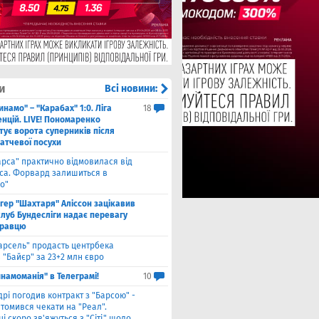
и
Всі новини:
инамо" – "Карабах" 1:0. Ліга
18
нцій. LIVE! Пономаренко
тує ворота суперників після
атчевої посухи
арса" практично відмовилася від
са. Форвард залишиться в
о"
нгер "Шахтаря" Аліссон зацікавив
клуб Бундесліги надає перевагу
гравцю
арсель" продасть центрбека
 "Байєр" за 23+2 млн євро
намоманія" в Телеграмі!
10
дрі погодив контракт з "Барсою" -
томився чекати на "Реал".
і скоро зв'яжуться з "Сіті" щодо