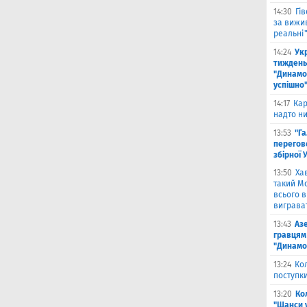
14:30
Гі
за вижи
реальні
14:24
Укр
тиждень
"Динамо"
успішно
14:17
Кар
надто ни
13:53
"Г
перегов
збірної 
13:50
Ха
такий Мо
всього 
виграват
13:43
Аз
гравцям 
"Динамо
13:24
Ко
поступк
13:20
Ко
"Шанси 