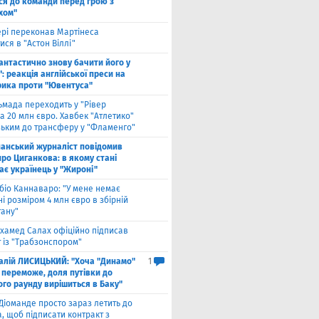
ся до команди перед грою з
хом"
рі переконав Мартінеса
ся в "Астон Віллі"
антастично знову бачити його у
: реакція англійської преси на
рика проти "Ювентуса"
ьмада переходить у "Рівер
а 20 млн євро. Хавбек "Атлетико"
зьким до трансферу у "Фламенго"
панський журналіст повідомив
ро Циганкова: в якому стані
ає українець у "Жироні"
біо Каннаваро: "У мене немає
і розміром 4 млн євро в збірній
тану"
хамед Салах офіційно підписав
 із "Трабзонспором"
талій ЛИСИЦЬКИЙ: "Хоча "Динамо"
1
 переможе, доля путівки до
ого раунду вирішиться в Баку"
Діоманде просто зараз летить до
, щоб підписати контракт з