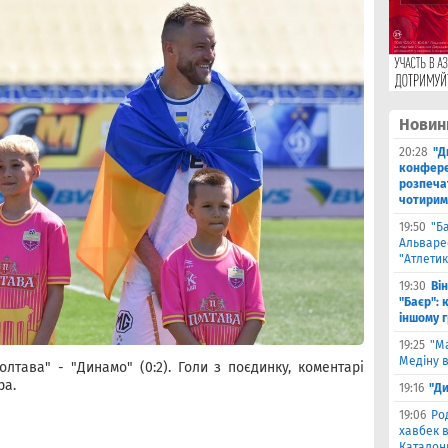
Новин
20:28
"Д
конфере
розпеча
чотирим
19:50
"Б
Альваре
"Атлетик
19:30
Ві
"Баєр": 
іншому 
19:25
"М
Медіну в
олтава" - "Динамо" (0:2). Голи з поєдинку, коментарі
ра.
19:16
"Ди
19:06
Ро
хавбек в
Каталонц