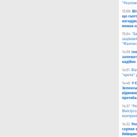
"Реалом
15:08
Ві
що сьог
нагадува
можна на
15:04
"Б
зацікав
"Манчес
14:59
Іл
залежат
надійно 
14:51
Фа
"крота" 
14:40
У 
Зеленсь
відмови
протиба
14:37
"Ре
Вінісіус
контрак
14:32
Рос
серпня 
Київщин