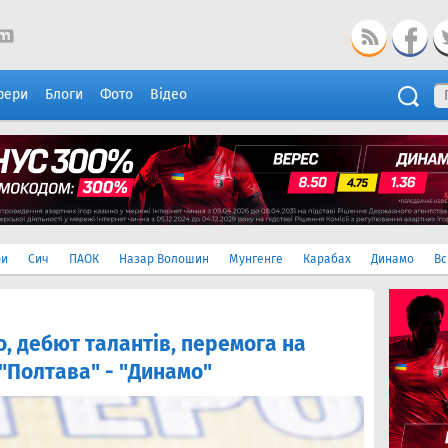
фери
Блоги
Фото
Відео
ри
Сич
ПАОК
Назар Волошин
Мунгенге
Карабах
Динамо
Вс
 дебют талантів, перемога на
 "Полтава" - "Динамо"