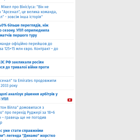
 Мікел про Вінісіуса: "Він не
 "Арсенал", це велика команда,
л" - зовсім інша історія"
40% більше переглядів, ніж
о сезону. УПЛ оприлюднила
 матчів першого туру
оманде офіційно перейшов до
за 125+15 млн євро. Контракт – до
МЗС РФ закликали росіян
ся до тривалої війни проти
сенал" та Emirates продовжили
 2033 року
цолі аналізує рішення арбітрів у
і УПЛ
стон Вілла" домовилася з
о" про перехід Руджері за 18+6
о – гравець ще не погодив
р
ас уже стати справжніми
и": легенда "Динамо" жорстко