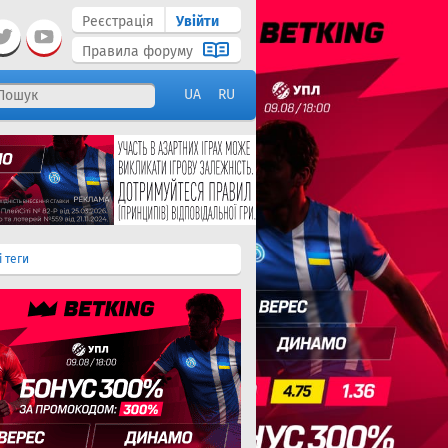
Реєстрація
Увійти
Правила форуму
UA
RU
і теги