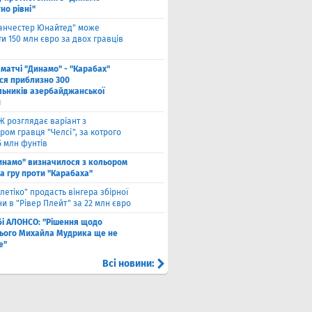
но рівні"
анчестер Юнайтед" може
и 150 млн євро за двох гравців
 матчі "Динамо" - "Карабах"
ься приблизно 300
льників азербайджанської
и
Ж розглядає варіант з
ом гравця "Челсі", за котрого
5 млн фунтів
инамо" визначилося з кольором
а гру проти "Карабаха"
тлетіко" продасть вінгера збірної
и в "Рівер Плейт" за 22 млн євро
бі АЛОНСО: "Рішення щодо
ього Михайла Мудрика ще не
е"
Всі новини: