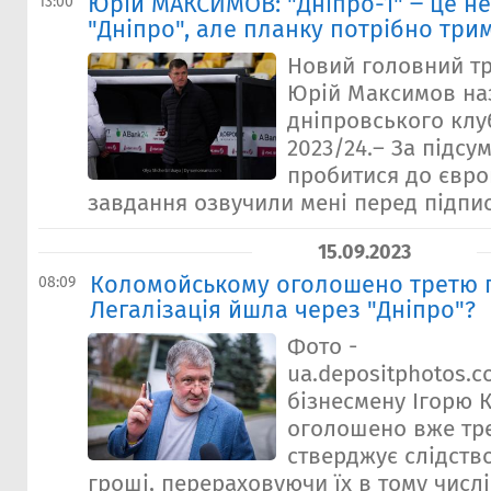
Юрій МАКСИМОВ: "Дніпро-1" ‒ це не
13:00
"Дніпро", але планку потрібно три
Новий головний тр
Юрій Максимов на
дніпровського клу
2023/24.– За підсу
пробитися до єврок
завдання озвучили мені перед підпис
15.09.2023
Коломойському оголошено третю п
08:09
Легалізація йшла через "Дніпро"?
Фото -
ua.depositphotos.
бізнесмену Ігорю
оголошено вже тре
стверджує слідство
гроші, перераховуючи їх в тому числ