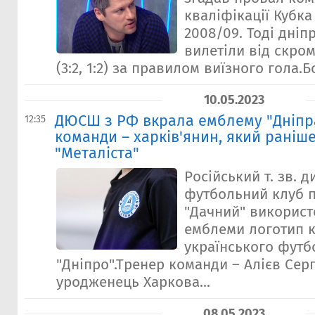
кваліфікації Кубка
2008/09. Тоді дніп
вилетіли від скро
(3:2, 1:2) за правилом виїзного гола.Б
10.05.2023
ДЮСШ з РФ вкрала емблему "Дніпра
12:35
команди – харків'янин, який раніше
"Металіста"
Російський т. зв. 
футбольний клуб 
"Дачний" використо
емблеми логотип 
українського футб
"Дніпро".Тренер команди – Алієв Серг
уродженець Харкова...
08.05.2023