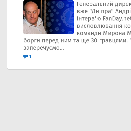
Генеральний дирек
вже "Дніпра" Андр
інтерв'ю FanDay.n
висловлювання ко
команди Мирона М
борги перед ним та ще 30 гравцями. 
заперечуємо...
1