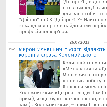
"Дніпро-1", відпов
хто з цих клубів й
для вас особисто 
"Дніпро" та СК "Дніпро-1"?– Найголов
командах я провів найдовший період
професійної кар'єри...
26.07.2023
Мирон МАРКЕВИЧ: "Борги віддають 
14:34
коронна фраза Коломойського"
Колишній головни
«Металіста» та «Д
Маркевич в інтерв
порівняв роботу з
Ярославським та І
Коломойським.«Це різні люди. Там (з
прим.), якщо було сказано слово, во
там (з Коломойським, – прим.) сказав