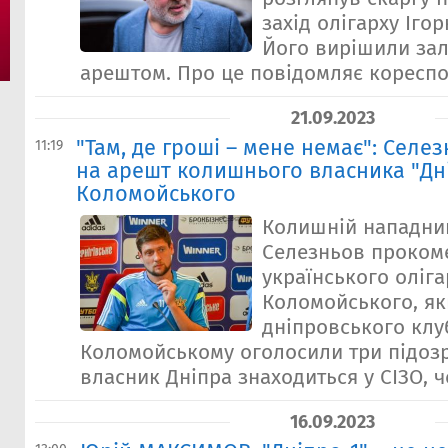
захід олігарху Іг
Його вирішили за
арештом. Про це повідомляє кореспон
21.09.2023
"Там, де гроші – мене немає": Селе
11:19
на арешт колишнього власника "Дн
Коломойського
Колишній нападник
Селезньов проком
українського оліга
Коломойського, як
дніпровського клу
Коломойському оголосили три підозр
власник Дніпра знаходиться у СІЗО, ч
16.09.2023