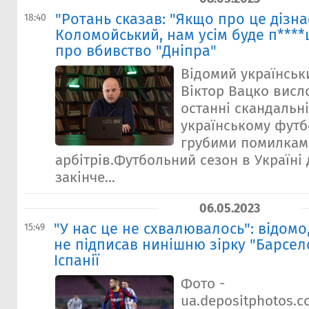
"Ротань сказав: "Якщо про це дізна
18:40
Коломойський, нам усім буде п****
про вбивство "Дніпра"
Відомий українськ
Віктор Вацко висл
останні скандальні
українському футбо
грубими помилкам
арбітрів.Футбольний сезон в Україні
закінче...
06.05.2023
"У нас це не схвалювалось": відомо
15:49
не підписав нинішню зірку "Барсел
Іспанії
Фото -
ua.depositphotos.