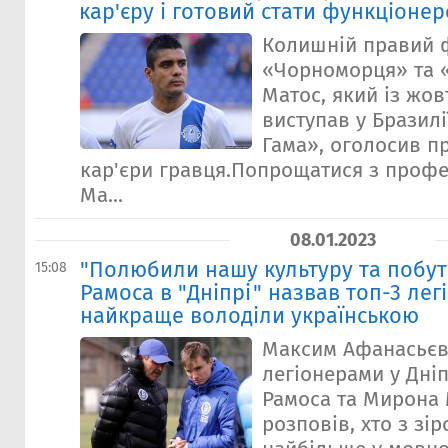
кар'єру і готовий стати функціоне
Колишній правий 
«Чорноморця» та 
Матос, який із жов
виступав у Бразилі
Гама», оголосив п
кар'єри гравця.Попрощатися з проф
Ма...
08.01.2023
"Полюбили нашу культуру та побут
15:08
Рамоса в "Дніпрі" назвав топ-3 легі
найкраще володіли українською
Максим Афанасьєв
легіонерами у Дніп
Рамоса та Мирона
розповів, хто з зі