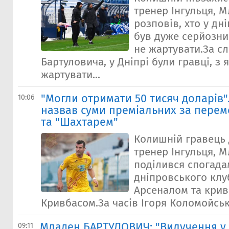
тренер Інгульця, 
розповів, хто у дн
був дуже серйозни
не жартувати.За с
Бартуловича, у Дніпрі були гравці, з
жартувати...
"Могли отримати 50 тисяч доларів"
10:06
назвав суми преміальних за перем
та "Шахтарем"
Колишній гравець 
тренер Інгульця, 
поділився спогада
дніпровського клу
Арсеналом та крив
Кривбасом.За часів Ігоря Коломойсько
Младен БАРТУЛОВИЧ: "Вилучення у 
09:11