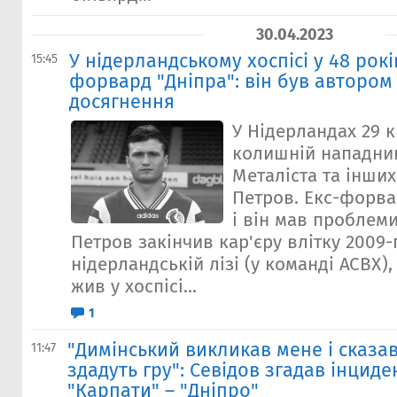
30.04.2023
У нідерландському хоспісі у 48 рок
15:45
форвард "Дніпра": він був автором 
досягнення
У Нідерландах 29 
колишній нападник
Металіста та інших
Петров. Екс-форва
і він мав проблем
Петров закінчив кар'єру влітку 2009-г
нідерландській лізі (у команді АСВХ)
жив у хоспісі...
1
"Димінський викликав мене і сказа
11:47
здадуть гру": Севідов згадав інциде
"Карпати" – "Дніпро"