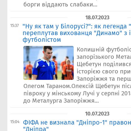
борги віддають слабаки...
18.07.2023
"Ну як там у Білорусі?": як легенда 
15:37
переплутав вихованця "Динамо" з 
футболістом
Колишній футболіс
запорізького Мета
Щебетун поділивс
історією свого при
Запоріжжя та перш
Олегом Тараном.Олексій Щебетун пі
півроку у мінському Лучі у серпні 20
до Металурга Запоріжжя...
10.07.2023
ФІФА не визнала "Дніпро-1" право
15:04
"Дніпра"