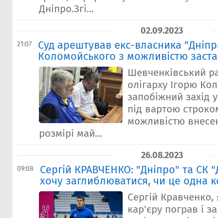
Дніпро.Згі...
02.09.2023
Суд арештував екс-власника "Дніпр
21:07
Коломойського з можливістю заст
Шевченківський ра
олігарху Ігорю Ко
запобіжний захід 
під вартою строком
можливістю внесен
розмірі май...
26.08.2023
Сергій КРАВЧЕНКО: "Дніпро" та СК "
09:08
хочу заглиблюватися, чи це одна 
Сергій Кравченко,
кар'єру пограв і за