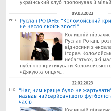
український клуб пропонував 3 мільй
09.03.2023
Руслан РОТАНЬ: "Коломойський кри
19:04
не несло якоїсь злості"
Колишній півзахис
Руслан Ротань роз
відносини з ексвл
Ігорем Коломойськ
небагатьох, які ма
публічно критикувати Коломойського
«Дякую хлопцям...
22.02.2023
"Над ним краще було не жартувати
11:12
назвав найсерйознішого футболіста
часів
Колишній півзахисн