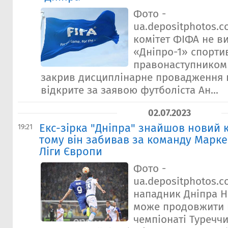
Фото -
ua.depositphotos.
комітет ФІФА не в
«Дніпро-1» спорт
правонаступником
закрив дисциплінарне провадження п
відкрите за заявою футболіста Ан...
02.07.2023
Екс-зірка "Дніпра" знайшов новий к
19:21
тому він забивав за команду Марке
Ліги Європи
Фото -
ua.depositphotos.
нападник Дніпра Н
може продовжити к
чемпіонаті Туреччи