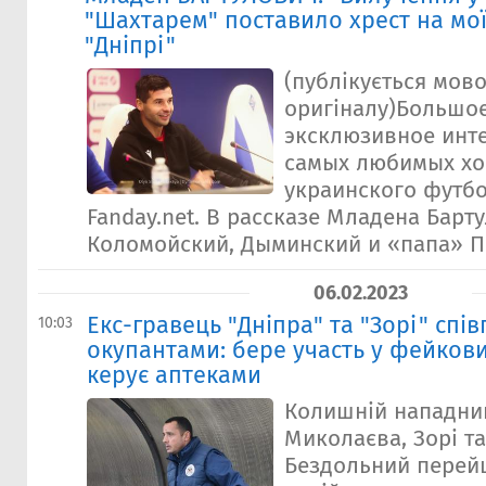
"Шахтарем" поставило хрест на моїй
"Дніпрі"
(публікується мов
оригіналу)Большое
эксклюзивное инт
самых любимых хо
украинского футбо
Fanday.net. В рассказе Младена Барт
Коломойский, Дыминский и «папа» П
06.02.2023
Екс-гравець "Дніпра" та "Зорі" спі
10:03
окупантами: бере участь у фейкови
керує аптеками
Колишній нападник
Миколаєва, Зорі та
Бездольний перей