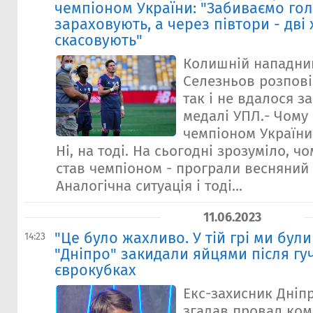
чемпіоном України: "Забиваємо гол
зараховують, а через півтори - дві
скасовують"
Колишній нападни
Селезньов розпові
так і не вдалося з
медалі УПЛ.- Чому
чемпіоном України
Ні, на тоді. На сьогодні зрозуміло, ч
став чемпіоном - програли весняний 
Аналогічна ситуація і тоді...
11.06.2023
"Це було жахливо. У тій грі ми були
14:23
"Дніпро" закидали яйцями після гу
єврокубках
Екс-захисник Дніп
згадав провал ком