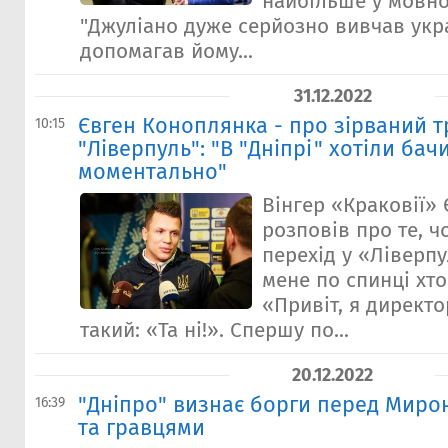
найбільше у мовно
"Джуліано дуже серйозно вивчав укра
допомагав йому...
31.12.2022
Євген Коноплянка - про зірваний 
10:15
"Ліверпуль": "В "Дніпрі" хотіли бач
моментально"
Вінгер «Краковії»
розповів про те, ч
перехід у «Ліверп
мене по спинці хто
«Привіт, я директо
такий: «Та ні!». Спершу по...
20.12.2022
"Дніпро" визнає борги перед Мир
16:39
та гравцями