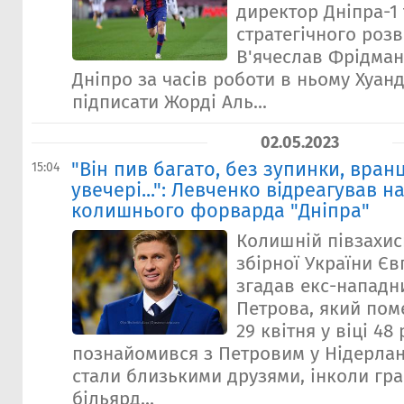
директор Дніпра-1 
стратегічного розв
В'ячеслав Фрідман 
Дніпро за часів роботи в ньому Хуан
підписати Жорді Аль...
02.05.2023
"Він пив багато, без зупинки, вранц
15:04
увечері...": Левченко відреагував н
колишнього форварда "Дніпра"
Колишній півзахис
збірної України Є
згадав екс-нападн
Петрова, який пом
29 квітня у віці 48
познайомився з Петровим у Нідерлан
стали близькими друзями, інколи гр
більярд...