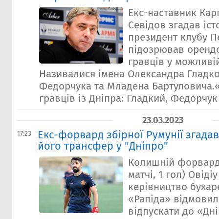
Екс-наставник Кар
Севідов згадав іст
президент клубу П
підозрював орендо
гравців у можливій
Називалися імена Олександра Гладко
Федорчука та Младена Бартуловича.«
гравців із Дніпра: Гладкий, Федорчук 
23.03.2023
Екс-форвард збірної Румунії згадав
17:23
його трансфер у "Дніпро"
Колишній форвард 
матчі, 1 гол) Овіді
керівництво бухар
«Рапіда» відмовил
відпускати до «Дні