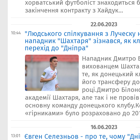
хорватський футболіст знаходиться б
закінчення контракту з Хайдук...
22.06.2023
"Людського спілкування з Луческу н
10:44
нападник "Шахтаря" зізнався, як кл
перехід до "Дніпра"
Нападник Дмитро Б
вихованцем Шахтар
те, як донецький 
його трансферу до 
році.Дмитро Білон
академії Шахтаря, але так і не прові
основну команду донецького клубу.К
«гірниками» було розраховано до 2015
16.06.2023
Євген Селезньов - про те, чому "Дн
13:01