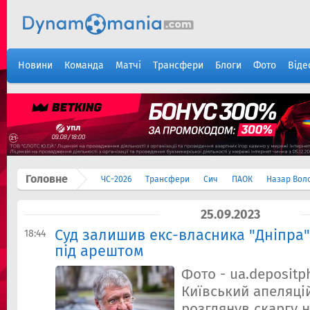
Новини
Команда
Матчі
Трансфери
Блоги
Фото
Віде
Головне
ЧС-2026
Трансфери
Сич
ПАОК
Назар Вол
25.09.2023
Суд залишив екс-власника "Дніпра
18:44
під арештом
Фото - ua.depositp
Київський апеляці
розглянув скаргу 