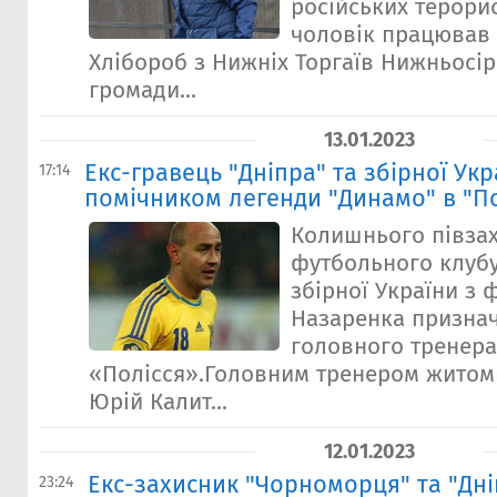
російських терорис
чоловік працював
Хлібороб з Нижніх Торгаїв Нижньосір
громади...
13.01.2023
Екс-гравець "Дніпра" та збірної Укр
17:14
помічником легенди "Динамо" в "По
Колишнього півза
футбольного клубу
збірної України з 
Назаренка призна
головного тренер
«Полісся».Головним тренером житом
Юрій Калит...
12.01.2023
Екс-захисник "Чорноморця" та "Дн
23:24