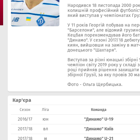
Народився 18 листопада 2000 року 
колишній професійний футболіст 
який виступав у чемпіонатах Грузі
У 11 років Георгій побував на пер
"Барселони", але відомий грузин
Кецбая порекомендував його бат
"Динамо". У сезоні 2017/18 дебю
киян, вийшовши на заміну в матч
донецького "Шахтаря".
Виступав за різні юнацькі збірні 
чемпіон світу 2019 року у складі з
році прийняв рішення захищати 
збірної Грузії, за яку провів 30 мат
Фото - Ольга Щербицька.
Кар'єра
Сезон
Ліга
Команда
2016/17
юн
"Динамо" U-19
2017/18
вл
"Динамо" Київ
2017/18
м
"Динамо" U-21