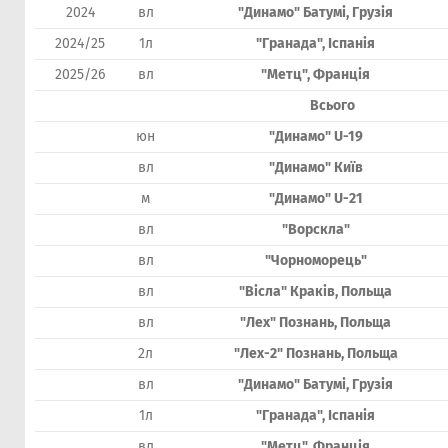
2024
вл
"Динамо" Батумі, Грузія
2024/25
1л
"Гранада", Іспанія
2025/26
вл
"Метц", Франція
Всього
юн
"Динамо" U-19
вл
"Динамо" Київ
м
"Динамо" U-21
вл
"Ворскла"
вл
"Чорноморець"
вл
"Вісла" Краків, Польща
вл
"Лех" Познань, Польща
2л
"Лех-2" Познань, Польща
вл
"Динамо" Батумі, Грузія
1л
"Гранада", Іспанія
вл
"Метц", Франція