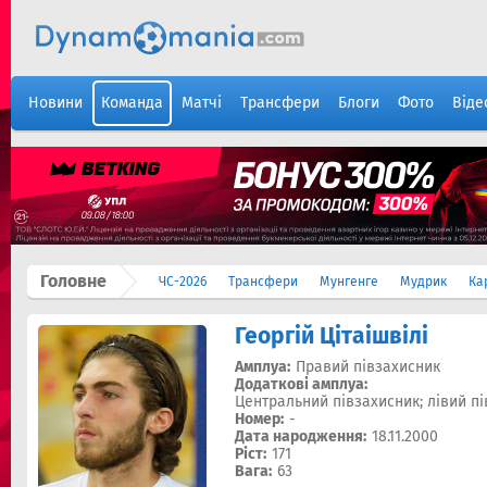
Новини
Команда
Матчі
Трансфери
Блоги
Фото
Віде
Головне
ЧС-2026
Трансфери
Мунгенге
Мудрик
Ка
Георгій Цітаішвілі
Амплуа:
Правий півзахисник
Додаткові амплуа:
Центральний півзахисник; лівий п
Номер:
-
Дата народження:
18.11.2000
Ріст:
171
Вага:
63