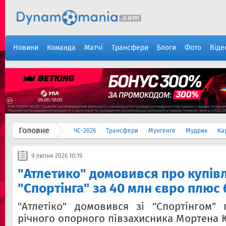
Новини
Команда
Матчі
Трансфери
Блоги
Фото
Віде
Головне
ЧС-2026
Трансфери
Мунгенге
Мудрик
Ка
9 липня 2026 10:19
"Атлетико" домовився про купів
"Спортінга" за 40 млн євро плюс
"Атлетіко" домовився зі "Спортінгом"
річного опорного півзахисника Мортена