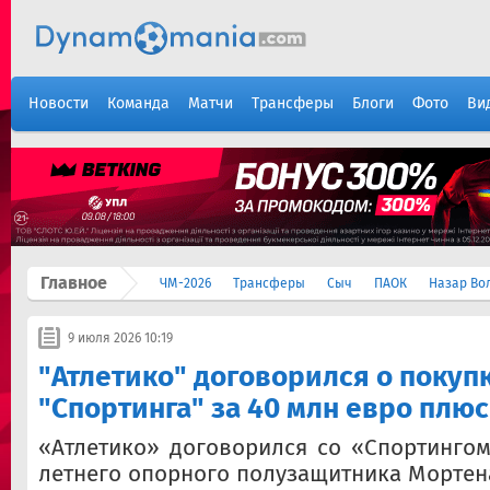
Новости
Команда
Матчи
Трансферы
Блоги
Фото
Ви
Главное
ЧМ-2026
Трансферы
Сыч
ПАОК
Назар Во
9 июля 2026 10:19
"Атлетико" договорился о покуп
"Спортинга" за 40 млн евро плю
«Атлетико» договорился со «Спортингом
летнего опорного полузащитника Мортен