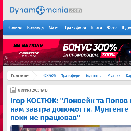
Новини
Команда
Матчі
Трансфери
Блоги
Фото
Віде
Головне
ЧС-2026
Трансфери
Мунгенге
Мудрик
Ка
8 липня 2026 19:13
Ігор КОСТЮК: "Лонвейк та Попов
нам завтра допомогти. Мунгенге
поки не працював"