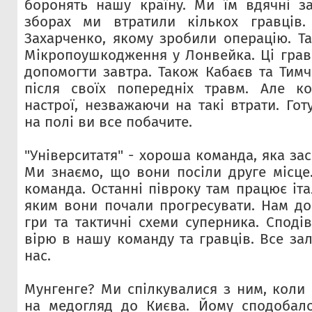
боронять нашу країну. Ми їм вдячні з
зборах ми втратили кількох гравців
Захарченко, якому зробили операцію. Т
Мікропоушкодження у Лонвейка. Ці грав
допомогти завтра. Також Кабаєв та Тим
після своїх попередніх травм. Але к
настрої, незважаючи на такі втрати. Го
на полі ви все побачите.
"Університатя" - хороша команда, яка зас
Ми знаємо, що вони посіли друге місце
команда. Останні півроку там працює іта
яким вони почали прогресувати. Нам до
гри та тактичні схеми суперника. Споді
вірю в нашу команду та гравців. Все за
нас.
Мунгенге? Ми спілкувалися з ним, коли
на медогляд до Києва. Йому сподобал