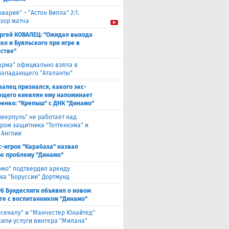
авария" – "Астон Вилла" 2:1.
зор матча
ргей КОВАЛЕЦ: "Ожидал выхода
ко и Буяльского при игре в
стве"
арма" официально взяла в
нападающего "Аталанты"
валец признался, какого экс-
щего киевлян ему напоминает
енко: "Крепыш" с ДНК "Динамо"
иверпуль" не работает над
ром защитника "Тоттенхэма" и
 Англии
с-игрок "Карабаха" назвал
ю проблему "Динамо"
омо" подтвердил аренду
ка "Боруссии" Дортмунд
уб Бундеслиги объявил о новом
те с воспитанником "Динамо"
рсеналу" и "Манчестер Юнайтед"
или услуги вингера "Милана"