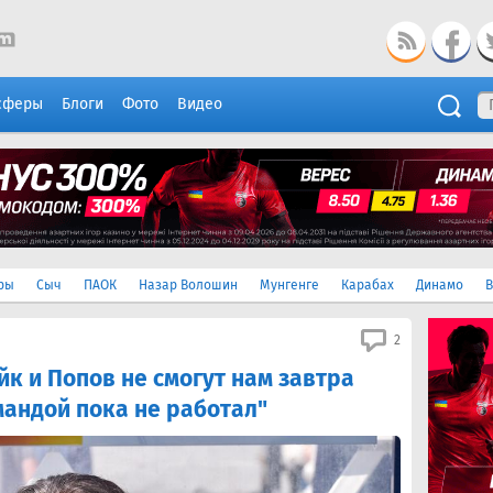
сферы
Блоги
Фото
Видео
ры
Сыч
ПАОК
Назар Волошин
Мунгенге
Карабах
Динамо
В
2
к и Попов не смогут нам завтра
мандой пока не работал"