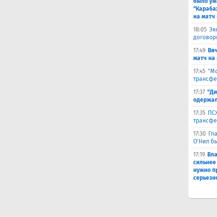
было уж
"Караба
на матч 
18:05
Эк
договор
17:49
Вя
матч на
17:45
"Мо
трансфе
17:37
"Ди
одержал
17:35
ПСЖ
трансфе
17:30
Гл
О'Нил б
17:19
Вл
сильнее
нужно п
серьезн