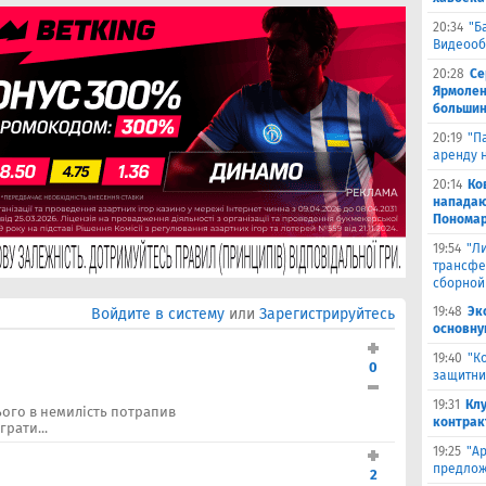
20:34
"Б
Видеооб
20:28
Се
Ярмолен
большин
20:19
"П
аренду 
20:14
Ко
нападаю
Пономар
19:54
"Л
трансфе
сборной
19:48
Эк
Войдите в систему
или
Зарегистрируйтесь
основну
19:40
"К
0
защитни
19:31
Кл
 нього в немилість потрапив
контрак
рати...
19:25
"А
предлож
2