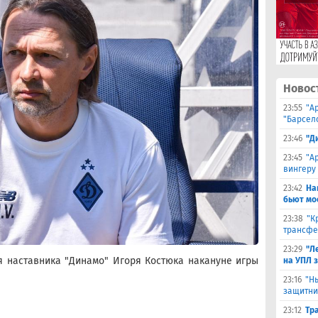
Новос
23:55
"А
"Барсел
23:46
"Д
23:45
"А
вингеру
23:42
На
бьют мо
23:38
"К
трансфе
23:29
"Л
 наставника "Динамо" Игоря Костюка накануне игры
на УПЛ 
23:16
"Н
защитни
23:12
Тр