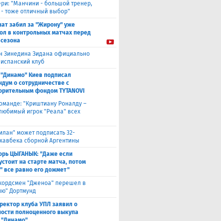
ери: "Манчини - большой тренер,
 - тоже отличный выбор"
нат забил за "Жирону" уже
гол в контрольных матчах перед
 сезона
н Зинедина Зидана официально
 испанский клуб
 "Динамо" Киев подписал
дум о сотрудничестве с
орительным фондом TYTANOVI
оманде: "Криштиану Роналду –
 любимый игрок "Реала" всех
илан" может подписать 32-
 хавбека сборной Аргентины
орь ЦЫГАНЫК: "Даже если
устоит на старте матча, потом
" все равно его дожмет"
кордсмен "Дженоа" перешел в
ию" Дортмунд
ректор клуба УПЛ заявил о
ости полноценного выкупа
 "Динамо"