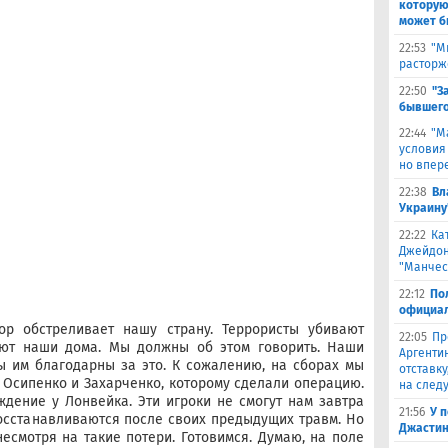
которую
может б
22:53
"М
расторж
22:50
"З
бывшего
22:44
"М
условия
но впер
22:38
Вл
Украину
22:22
Ка
Джейдон
"Манчес
22:12
По
официал
сор обстреливает нашу страну. Террористы убивают
22:05
Пр
ают наши дома. Мы должны об этом говорить. Наши
Аргенти
 им благодарны за это. К сожалению, на сборах мы
отставку
о Осипенко и Захарченко, которому сделали операцию.
на след
дение у Лонвейка. Эти игроки не смогут нам завтра
21:56
У 
осстанавливаются после своих предыдущих травм. Но
Джастин
есмотря на такие потери. Готовимся. Думаю, на поле