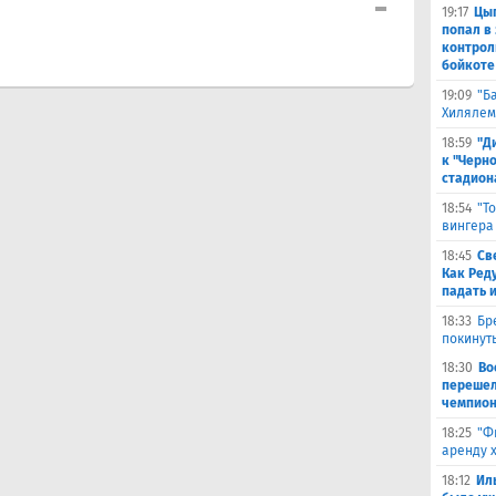
19:17
Цыг
попал в
контрол
бойкоте
19:09
"Б
Хилялем
18:59
"Д
к "Черн
стадион
18:54
"Т
вингера
18:45
Св
Как Ред
падать 
18:33
Бр
покинут
18:30
Во
перешел
чемпион
18:25
"Ф
аренду 
18:12
Ил