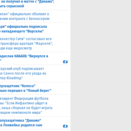
 он получил в матче с "Динамо",
ыть серьезной
илан" официально объявил о
ении контракта с Беннасером
аря" официально подписала
 нападающего "Ворсклы"
анчестер Сити" согласовал все
 трансфера вратаря "Марселя",
еди еще медосмотр
адислав КАБАЕВ: "Вернулся в
"
тарский клуб подписывает
а Санчо после его ухода из
тер Юнайтед"
лузащитник "Колоса"
ьно перешел в "Левый Берег"
езидент Федерации футбола
ны: "Если Инфантино уйдет в
, наша сборная не будет играть
ующем чемпионате мира"
полузащитника "Динамо"
а Лонвейка родился сын