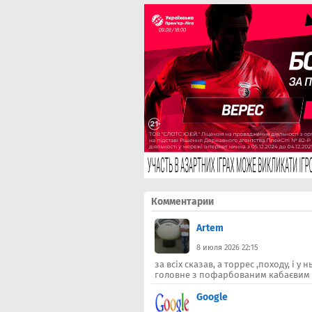
Комментарии
Artem
8 июля 2026 22:15
за всіх сказав, а торрес ,походу, і у
головне з пофарбованим кабаєвим г
Google