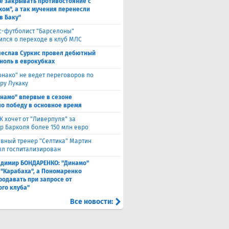
е закрывать противостояние с
хом", а так мучения перенесли
в Баку"
с-футболист "Барселоны"
ился о переходе в клуб МЛС
чеслав Суркис провел дебютный
 ноль в еврокубках
нако" не ведет переговоров по
ру Лукаку
намо" впервые в сезоне
о победу в основное время
 хочет от "Ливерпуля" за
р Барколя более 150 млн евро
авный тренер "Селтика" Мартин
ыл госпитализирован
адимир БОНДАРЕНКО: "Динамо"
 "Карабаха", а Пономаренко
родавать при запросе от
ого клуба"
Все новости: