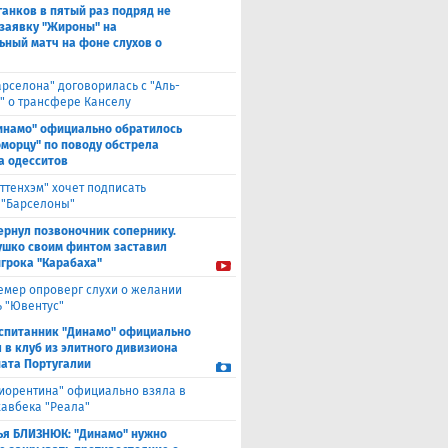
анков в пятый раз подряд не
 заявку "Жироны" на
ьный матч на фоне слухов о
арселона" договорилась с "Аль-
" о трансфере Канселу
инамо" официально обратилось
оморцу" по поводу обстрела
а одесситов
оттенхэм" хочет подписать
 "Барселоны"
ернул позвоночник сопернику.
ушко своим финтом заставил
игрока "Карабаха"
емер опроверг слухи о желании
ь "Ювентус"
спитанник "Динамо" официально
 в клуб из элитного дивизиона
ата Португалии
иорентина" официально взяла в
хавбека "Реала"
ья БЛИЗНЮК: "Динамо" нужно