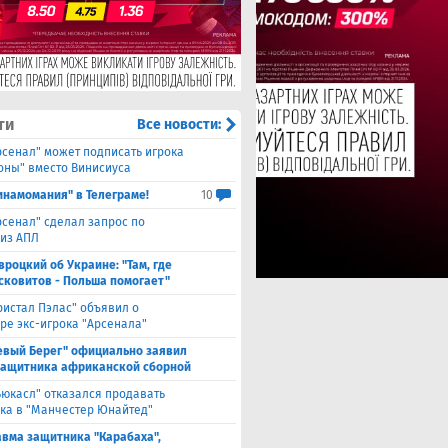
ти
Все новости:
рсенал" может подписать игрока
оны" вместо Винисиуса
инамомания" в Телеграме!
10
рсенал" сделал запрос по
 из АПЛ
вроцкий об Украине: "Там, где
сковитов - Польша помогает"
ристал Пэлас" объявил о
ре экс-игрока "Арсенала"
евый Берег" официально заявил
защитника африканской сборной
ьюкасл" отказался продавать
ка в "Манчестер Юнайтед"
авма защитника "Карабаха",