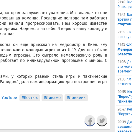
21:49
Вь
Раньери
а, которая заслуживает уважения. Мы знаем, что они
21:45
Ва
ированная команда. Последние полгода там работает
третий 
 они начали прогрессировать. Нам хорошо известен
стартом
оперника. Надеемся на себя. Я верю в нашу команду и
21:39
Сы
 от нас.
покинул
когда он еще приезжал на медосмотр в Киев. Ему
21:13
ФК
аточно много молодых игроков из U-19. Для него было
Меморан
Благотв
лодым игрокам. Это сыграло немаловажную роль в
 работает по индивидуальной программе с мячом. С
21:08
Ди
это мой
времен"
ами, у которых разный стиль игры и тактические
21:03
"М
с "Рапидом" дала нам информацию для построения игры
летнего
20:55
Иг
"Верес" 
 YouTube
#Костюк
#Динамо
#Лонвейк
"Динамо
20:47
Ре
"Борусс
20:39
Ди
возможн
хавбека