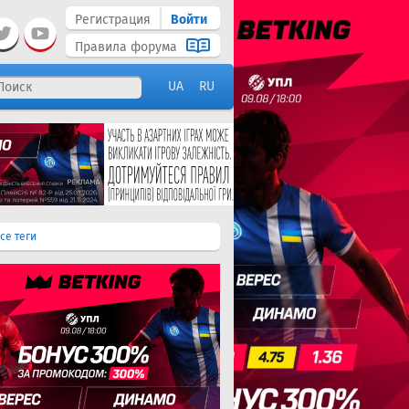
Регистрация
Войти
Правила форума
UA
RU
се теги