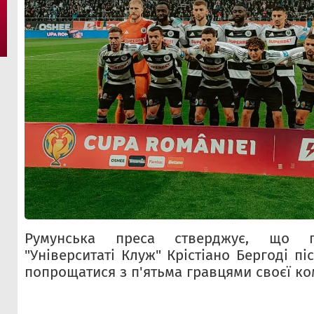
Румунська преса стверджує, що г
"Університаті Клуж" Крістіано Бергоді пі
попрощатися з п'ятьма гравцями своєї ко