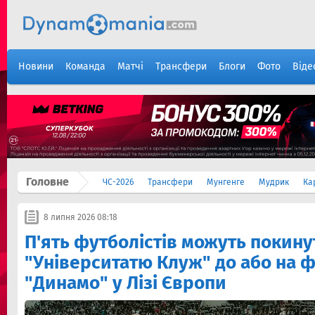
Новини
Команда
Матчі
Трансфери
Блоги
Фото
Віде
Головне
ЧС-2026
Трансфери
Мунгенге
Мудрик
Ка
8 липня 2026 08:18
П'ять футболістів можуть покину
"Університатю Клуж" до або на ф
"Динамо" у Лізі Європи