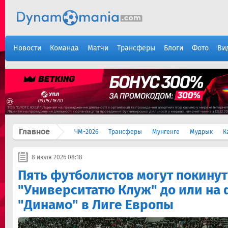
Новости
Команда
Матчи
Трансферы
Блоги
Фото
Ви
Главное
ЧМ-2026
Трансферы
Мунгенге
Мудрык
К
8 июля 2026 08:18
Пять футболистов могут покинут
"Университатю Клуж" до или на 
"Динамо" в Лиге Европы