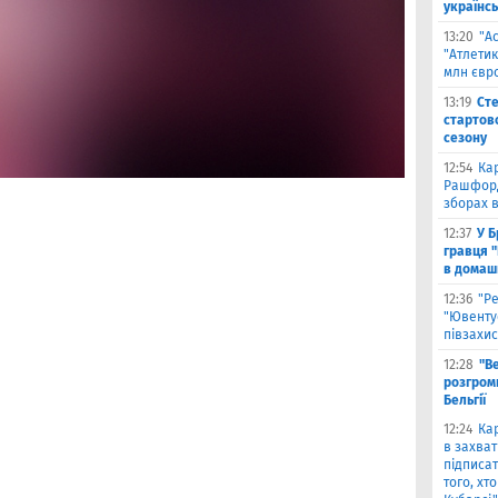
українсь
13:20
"А
"Атлетик
млн євр
13:19
Сте
стартово
сезону
12:54
Ка
Рашфорд
зборах в
12:37
У Б
гравця 
в домаш
12:36
"Р
"Ювенту
півзахис
12:28
"В
розгромн
Бельгії
12:24
Кар
в захват
підписат
того, хт