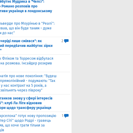
йбутнє Мудрика в "Челсі":
о Романо розповів про
тиви українця в лондонському
льверде про Моурінью в "Реалі":
ував, що він буде таким – дуже
м до нас"
ачеріді лише сміявся": як
2
ий передбачив майбутнє зірки
"
ж Фліком та Торресом відбулася
на розмова. Інсайдер розкрив
натія про нове покоління: "Будеш
прямолінійний - подумають: "Так
 у нас контракт на 5 років, а
звільнять через півроку"
ганков знову у сфері інтересів
ї": клуб Ла Ліги відновив
ори щодо трансферу українця
арселона" готує нову пропозицію
1
ер Сіті" щодо Родрі - гравець
в, що хоче грати тільки за
ців