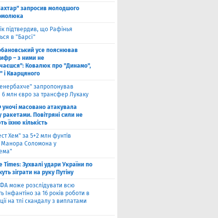
ахтар" запросив молодшого
рмолюка
ік підтвердив, що Рафінья
ся в "Барсі"
обановський усе пояснював
ифр – з ними не
чаєшся": Ковалюк про "Динамо",
" і Кварцяного
енербахче" запропонував
 6 млн євро за трансфер Лукаку
 уночі масовано атакувала
 ракетами. Повітряні сили не
ь їхню кількість
ест Хем" за 5+2 млн фунтів
 Манора Соломона у
хема"
e Times: Зухвалі удари України по
жуть зіграти на руку Путіну
ФА може розслідувати всю
ть Інфантіно за 16 років роботи в
ції на тлі скандалу з виплатами