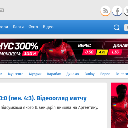
фери
Блоги
Фото
Відео
ри
Мунгенге
Мудрик
Карабах
Динамо
Ганіву
Верес
Всі теги
:0 (пен. 4:3). Відеоогляд матчу
а підсумками якого Швейцарія вийшла на Аргентину.