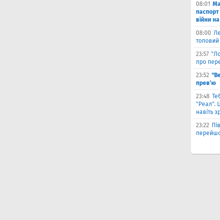
08:01
Ма
паспорт 
війни на
08:00
Л
топовий
23:57
"Л
про пере
23:52
"В
прев’ю
23:48
Те
"Реал". 
навіть з
23:22
Пі
перейшо