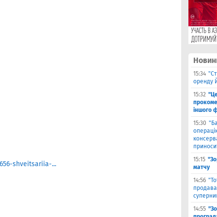
Новин
15:34
"Ст
оренду 
15:32
"Ц
прокоме
іншого 
15:30
"Б
операцію
консерв
приносит
15:15
"Зо
6-shveitsariia-...
матчу
14:56
"Т
продава
суперни
14:55
"З
програл