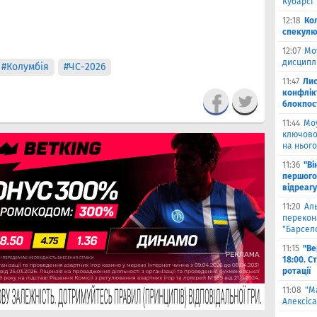
Кубарсі"
12:18
Ко
спекулю
12:07
Мо
дисциплі
#Колумбія
#ЧС-2026
11:47
Лис
конфлікт
блокпост
11:44
Моу
ключово
на нього
11:36
"Ві
першого
відреагу
11:20
Ал
перекона
"Барсел
11:15
"Ве
18:00. С
ротації
11:08
"М
Алексіса