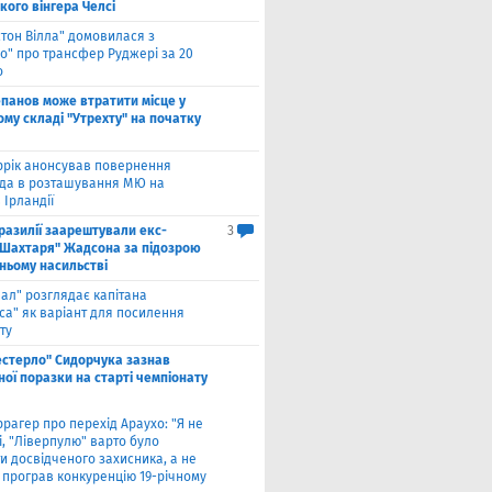
кого вінгера Челсі
стон Вілла" домовилася з
о" про трансфер Руджері за 20
о
панов може втратити місце у
му складі "Утрехту" на початку
ррік анонсував повернення
а в розташування МЮ на
 Ірландії
разилії заарештували екс-
3
"Шахтаря" Жадсона за підозрою
ньому насильстві
еал" розглядає капітана
са" як варіант для посилення
ту
естерло" Сидорчука зазнав
ої поразки на старті чемпіонату
рагер про перехід Араухо: "Я не
і, "Ліверпулю" варто було
и досвідченого захисника, а не
о програв конкуренцію 19-річному