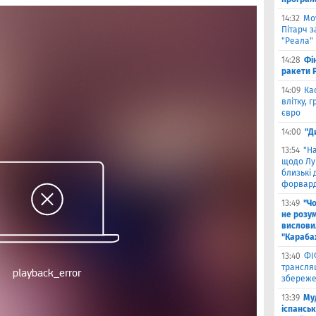
14:32
Мо
Пітарч 
"Реала"
14:28
Фі
ракети P
14:09
Ка
влітку, 
євро
14:00
"Д
13:54
"Н
щодо Лу
близькі
форвар
13:49
"Ч
не розу
вислови
"Караба
13:40
ФІ
трансляц
збереже
13:39
Му
іспанськ