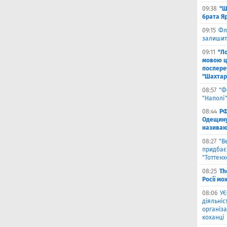
09:38
"Ш
брата Я
09:15
Фл
залишить
09:11
"Л
мовою ц
поспере
"Шахтар
08:57
"Ф
"Наполі"
08:44
РФ
Одещину
називают
08:27
"В
придбає
"Тоттен
08:25
Th
Росії мо
08:06
УЄ
діяльніс
організа
коханці