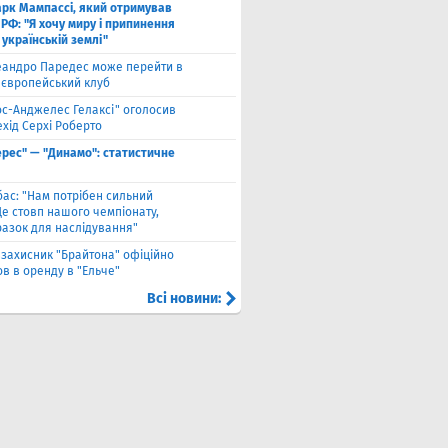
рк Мампассі, який отримував
РФ: "Я хочу миру і припинення
 українській землі"
еандро Паредес може перейти в
 європейський клуб
ос-Анджелес Гелаксі" оголосив
хід Серхі Роберто
ерес" — "Динамо": статистичне
бас: "Нам потрібен сильний
Це стовп нашого чемпіонату,
разок для наслідування"
взахисник "Брайтона" офіційно
в в оренду в "Ельче"
Всі новини: