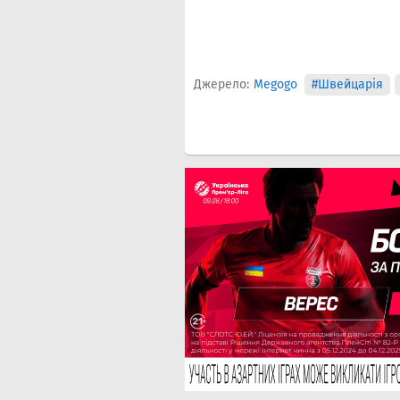
Джерело:
Megogo
#Швейцарія