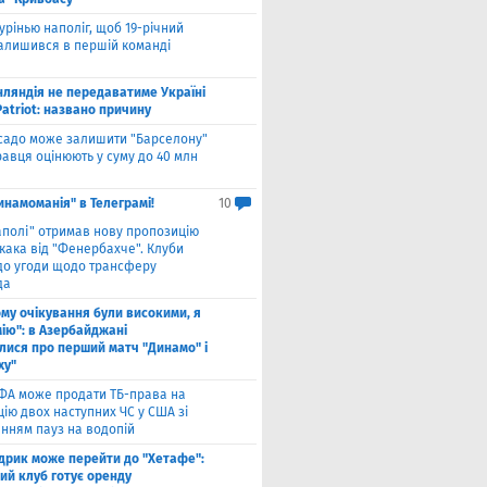
урінью наполіг, щоб 19-річний
залишився в першій команді
нляндія не передаватиме Україні
atriot: названо причину
садо може залишити "Барселону"
гравця оцінюють у суму до 40 млн
инамоманія" в Телеграмі!
10
аполі" отримав нову пропозицію
кака від "Фенербахче". Клуби
 до угоди щодо трансферу
да
ому очікування були високими, я
мію": в Азербайджані
лися про перший матч "Динамо" і
ху"
ФА може продати ТБ-права на
ію двох наступних ЧС у США зі
нням пауз на водопій
дрик може перейти до "Хетафе":
ий клуб готує оренду