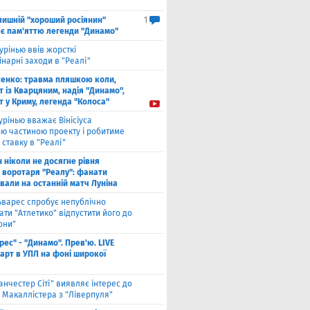
лишнiй "хороший росіянин"
1
є пам'яттю легенди "Динамо"
урінью ввів жорсткі
нарні заходи в "Реалі"
енко: травма пляшкою коли,
 із Кварцяним, надія "Динамо",
 у Криму, легенда "Колоса"
рінью вважає Вінісіуса
ю частиною проекту і робитиме
 ставку в "Реалі"
н ніколи не досягне рівня
 воротаря "Реалу": фанати
вали на останній матч Луніна
ьварес спробує непублічно
ти "Атлетико" відпустити його до
они"
рес" - "Динамо". Прев'ю. LIVE
тарт в УПЛ на фоні широкої
анчестер Сіті" виявляє інтерес до
 Макаллістера з "Ліверпуля"