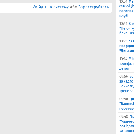
10:51
Ма
Фабріці
Увійдіть в систему
або
Зареєструйтесь
перспек
клубі
10:41
Ва
"Не очік
близьки
10:26
"Х
Кварцян
"Динамо
10:14
Мі
телефон
деталі
09:56
Бе
занадто 
начхати,
тренера 
09:50
Ци
"Валенсі
перегов
09:48
"Б
"Манчест
повідоми
каталон