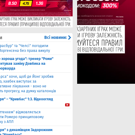
и
Всі новини:
расбур" та "Челсі" погодили
Йоргенсена без права викупу
е хороша угода": тренер "Роми"
нтував заміну Довбика на
форварда
арса" хоче, щоб де Йонг зробив
, хавбек виступає за
ативне лікування - воно не
ь прогресу, на думку каталонців
ря" – "Кривбас" 1:3. Відеоогляд
оттенхем" відмовляється
ти Ромеро принциповому
ку з АПЛ
оря" з динамівцем Задорожним
а "Кривбасу"