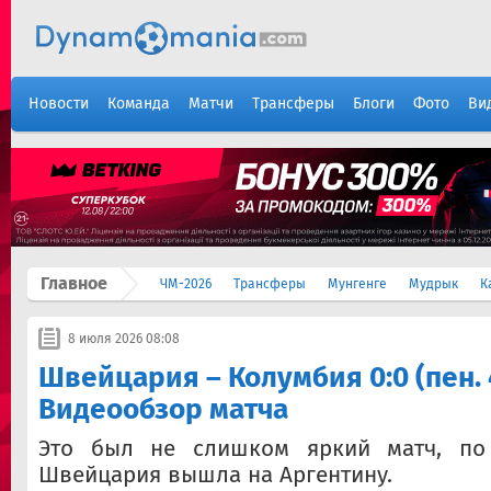
Новости
Команда
Матчи
Трансферы
Блоги
Фото
Ви
Главное
ЧМ-2026
Трансферы
Мунгенге
Мудрык
К
8 июля 2026 08:08
Швейцария – Колумбия 0:0 (пен. 4
Видеообзор матча
Это был не слишком яркий матч, по 
Швейцария вышла на Аргентину.