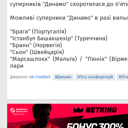
суперників "Динамо" скоротилася до п'яти
Можливі суперники "Динамо" в разі вильо
"Брага" (Португалія)
"Істанбул Башакшехір" (Туреччина)
"Бранн" (Норвегія)
"Сьон" (Швейцарія)
"Марсашлокк" (Мальта) / "Пюнік" (Вірме
пари
Джерело:
UA-Football
#Динамо
#Ліга конференцій
#Ліг