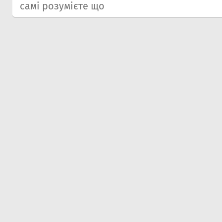
самі розумієте що