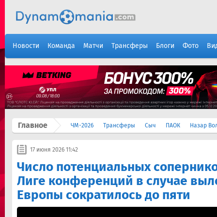
Новости
Команда
Матчи
Трансферы
Блоги
Фото
Ви
Главное
ЧМ-2026
Трансферы
Сыч
ПАОК
Назар Во
17 июня 2026 11:42
Число потенциальных сопернико
Лиге конференций в случае выле
Европы сократилось до пяти