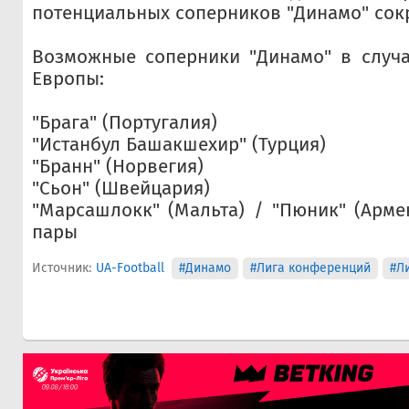
потенциальных соперников "Динамо" сокр
Возможные соперники "Динамо" в случа
Европы:
"Брага" (Португалия)
"Истанбул Башакшехир" (Турция)
"Бранн" (Норвегия)
"Сьон" (Швейцария)
"Марсашлокк" (Мальта) / "Пюник" (Арме
пары
Источник:
UA-Football
#Динамо
#Лига конференций
#Л