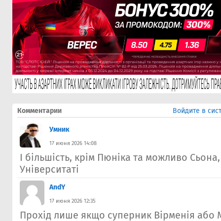
Комментарии
Войдите в сис
Умник
17 июня 2026 14:08
І більшість, крім Пюніка та можливо Сьона
Університаті
AndY
17 июня 2026 12:35
Прохід лише якщо суперник Вірменія або М