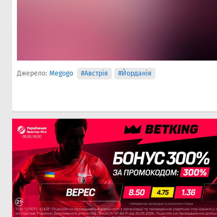
Джерело:
Megogo
#Австрія
#Йорданія