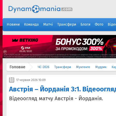
Новини
Команда
Матчі
Трансфери
Блоги
Фото
Віде
Головне
ЧС-2026
Трансфери
Мунгенге
Мудрик
Ка
17 червня 2026 10:09
Австрія – Йорданія 3:1. Відеоогля
Відеоогляд матчу Австрія - Йорданія.