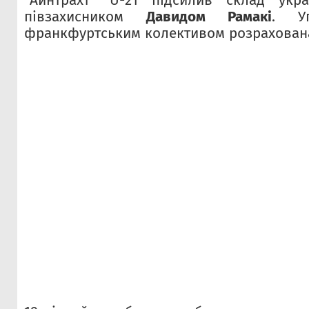
"Айнтрахт" U-21 підсилив склад укр
півзахисником
Давидом Рамакі
. У
франкфуртським колективом розрахована