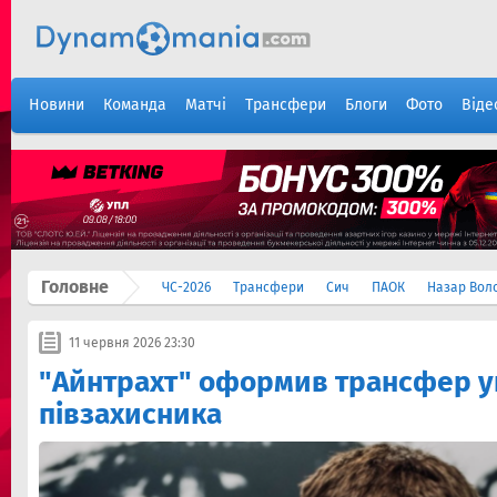
Новини
Команда
Матчі
Трансфери
Блоги
Фото
Віде
Головне
ЧС-2026
Трансфери
Сич
ПАОК
Назар Вол
11 червня 2026 23:30
"Айнтрахт" оформив трансфер у
півзахисника