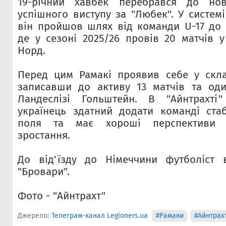
19-річний хавбек перебрався до нов
успішного виступу за "Любек". У систем
він пройшов шлях від команди U-17 до 
де у сезоні 2025/26 провів 20 матчів у
Норд.
Перед цим Рамакі проявив себе у скла
записавши до активу 13 матчів та оди
Ландеслізі Гольштейн. В "Айнтрахті
українець здатний додати команді стаб
поля та має хороші перспективи 
зростання.
До від'їзду до Німеччини футболіст
"Бровари".
Фото - "Айнтрахт"
Джерело:
Телеграм-канал Legioners.ua
#Рамаки
#Айнтрах