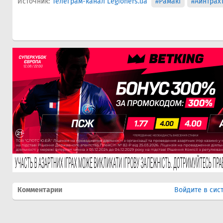
Источник:
Телеграм-канал Legioners.ua
#Рамакі
#Айнтрах
Комментарии
Войдите в сис