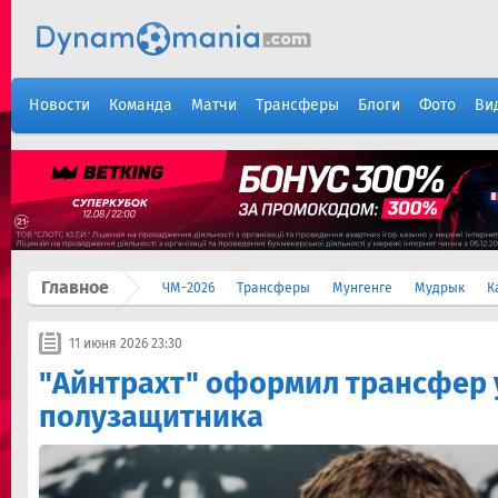
Новости
Команда
Матчи
Трансферы
Блоги
Фото
Ви
Главное
ЧМ-2026
Трансферы
Мунгенге
Мудрык
К
11 июня 2026 23:30
"Айнтрахт" оформил трансфер 
полузащитника