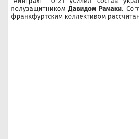
"Айнтрахт" U-21 усилил состав укр
полузащитником
Давидом Рамаки
. Со
франкфуртским коллективом рассчитано