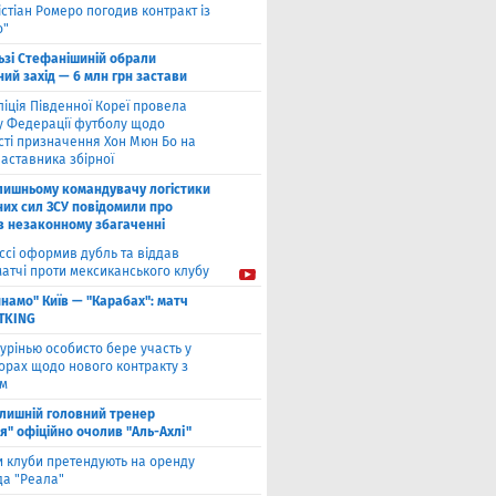
істіан Ромеро погодив контракт із
о"
ьзі Стефанішиній обрали
ий захід — 6 млн грн застави
ліція Південної Кореї провела
у Федерації футболу щодо
сті призначення Хон Мюн Бо на
аставника збірної
лишньому командувачу логістики
них сил ЗСУ повідомили про
 в незаконному збагаченні
ссі оформив дубль та віддав
матчі проти мексиканського клубу
намо" Київ — "Карабах": матч
ETKING
урінью особисто бере участь у
орах щодо нового контракту з
ом
лишній головний тренер
я" офіційно очолив "Аль-Ахлі"
и клуби претендують на оренду
а "Реала"