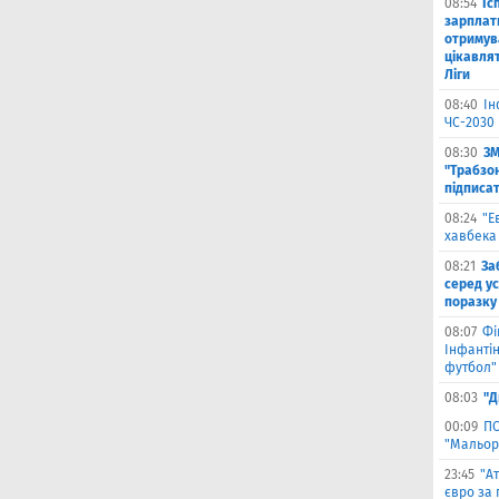
08:54
Іс
зарплат
отримув
цікавля
Ліги
08:40
Ін
ЧС-2030 
08:30
ЗМ
"Трабзо
підписа
08:24
"Е
хавбека
08:21
За
серед ус
поразку
08:07
Фі
Інфантін
футбол"
08:03
"Д
00:09
ПС
"Мальор
23:45
"А
євро за 