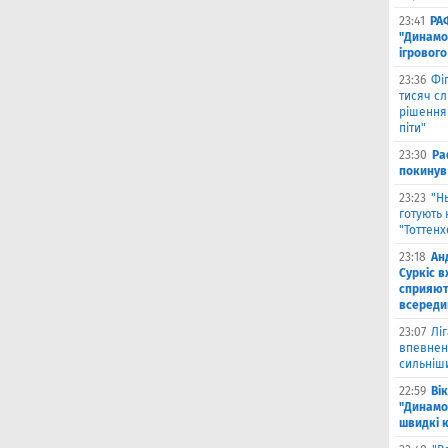
23:41
РА
"Динамо"
ігрового
23:36
Фіг
тисяч с
рішення 
піти"
23:30
Ра
покинув
23:23
"Н
готують 
"Тоттен
23:18
Ан
Суркіс в
сприяют
всереди
23:07
Лі
впевнено
сильніш
22:59
Ві
"Динамо
швидкі 