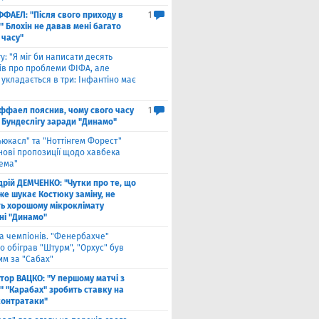
ФФАЕЛ: "Після свого приходу в
1
 Блохін не давав мені багато
 часу"
у: "Я міг би написати десять
лів про проблеми ФІФА, але
укладається в три: Інфантіно має
ффаел пояснив, чому свого часу
1
 Бундеслігу заради "Динамо"
ьюкасл" та "Ноттінгем Форест"
нові пропозиції щодо хавбека
хема"
дрій ДЕМЧЕНКО: "Чутки про те, що
же шукає Костюку заміну, не
ь хорошому мікроклімату
ні "Динамо"
га чемпіонів. "Фенербахче"
 обіграв "Штурм", "Орхус" був
им за "Сабах"
ктор ВАЦКО: "У першому матчі з
" "Карабах" зробить ставку на
контратаки"