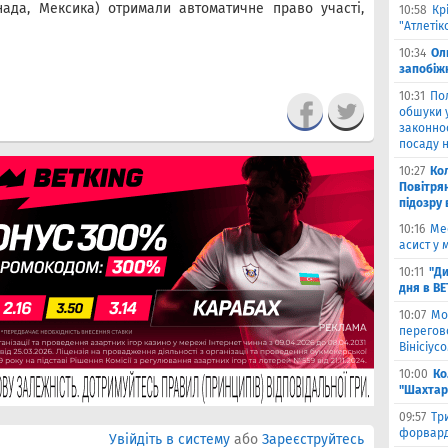
нада, Мексика) отримали автоматичне право участі,
10:58
Кр
"Атлетік
10:34
Ол
запобіжн
10:31
По
обшуки 
законно
посаду н
10:27
Ко
Повітря
підозру
10:16
Ме
асист у 
10:11
"Ди
дня в B
10:07
Мо
перегов
Вінісіус
10:00
Ко
"Шахтар
09:57
Тр
форвард
Увійдіть в систему
або
Зареєструйтесь