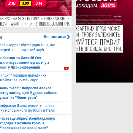
и
Всі новини:
рран Торрес підтвердив ПСЖ, що
 перейти в паризький клуб
ор Костюк та Олексій Сич
ся очікуваннями від матчу з
хом" у Лізі конференцій
ейпциг" підпише нападника
хайма" за 25 млн євро
вець "Челсі" попросив Алонсо
ротну заміну, щоб Мудрик вийшов
у ​​матчі з "Ювентусом"
нфранко Дзола очолить проект
тку молодіжного футболу в Італії
с-гравець збірної Азербайджану:
х" додає з кожною грою, а
" переживає не кращі часи"