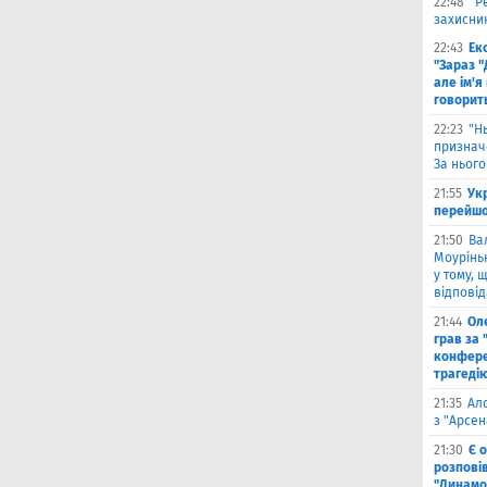
22:48
"Р
захисник
22:43
Ек
"Зараз "
але ім'я
говорит
22:23
"Н
признач
За нього
21:55
Ук
перейшо
21:50
Ва
Моурінью
у тому, 
відповід
21:44
Оле
грав за 
конфере
трагеді
21:35
Ал
з "Арсен
21:30
Є 
розпові
"Динамо