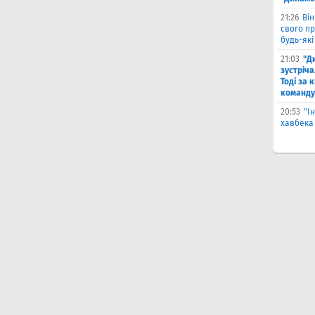
21:26
Він
свого п
будь-які
21:03
"Д
зустріча
Тоді за 
команду
20:53
"І
хавбека