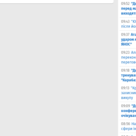
09:52
"Д
перед ма
виходять
09:43
"Ю
після й
09:37
Ат
ударом 
ЯНОС"
09:23
Ал
перекон
перегов
09:18
"Д
тренува
"Караба
09:13
"К
захисник
викупу
09:09
"Д
конферен
очікуван
08:56
На
сфери ін