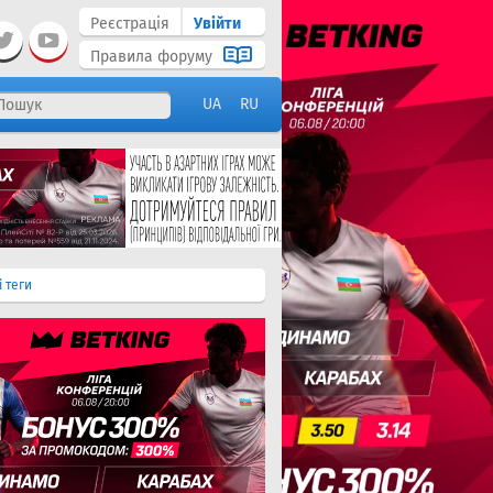
Реєстрація
Увійти
Правила форуму
UA
RU
і теги