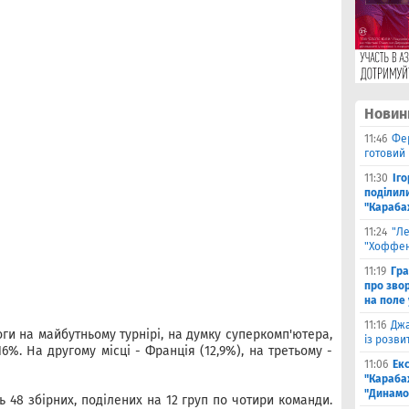
Новин
11:46
Фе
готовий
11:30
Іг
поділили
"Караба
11:24
"Л
"Хоффен
11:19
Гра
про зво
на поле 
11:16
Джа
ги на майбутньому турнірі, на думку суперкомп'ютера,
із розви
6%. На другому місці - Франція (12,9%), на третьому -
11:06
Ек
"Караба
"Динамо
ть 48 збірних, поділених на 12 груп по чотири команди.