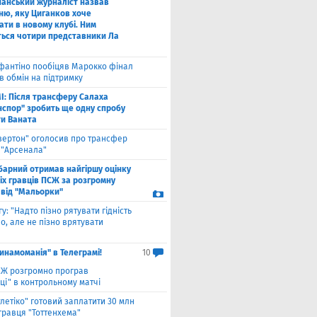
панський журналіст назвав
ню, яку Циганков хоче
ати в новому клубі. Ним
ться чотири представники Ла
фантіно пообіцяв Марокко фінал
в обмін на підтримку
І: Після трансферу Салаха
нспор" зробить ще одну спробу
ти Ваната
вертон" оголосив про трансфер
 "Арсенала"
барний отримав найгіршу оцінку
іх гравців ПСЖ за розгромну
 від "Мальорки"
гу: "Надто пізно рятувати гідність
о, але не пізно врятувати
инамоманія" в Телеграмі!
10
Ж розгромно програв
ці" в контрольному матчі
тлетіко" готовий заплатити 30 млн
гравця "Тоттенхема"