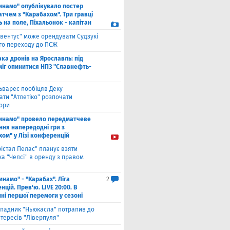
инамо" опублікувало постер
тчем з "Карабахом". Три гравці
 на поле, Піхальонок - капітан
вентус" може орендувати Судзукі
ого переходу до ПСЖ
ака дронів на Ярославль: під
міг опинитися НПЗ "Славнефть-
ьварес пообіцяв Деку
ати "Атлетіко" розпочати
ори
инамо" провело передматчеве
ння напередодні гри з
хом" у Лізі конференцій
рістал Пелас" планує взяти
а "Челсі" в оренду з правом
инамо" - "Карабах". Ліга
2
цій. Прев'ю. LIVE 20:00. В
ні першої перемоги у сезоні
падник "Ньюкасла" потрапив до
тересів "Ліверпуля"