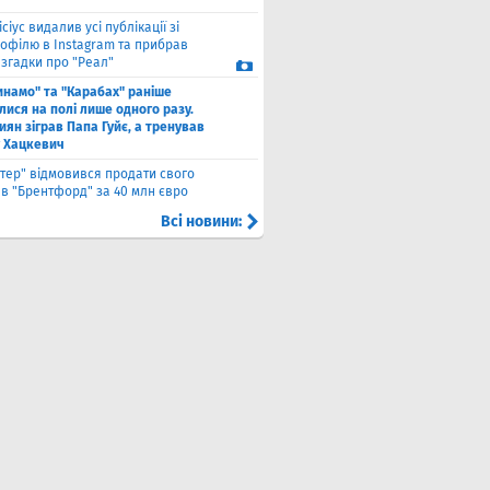
ісіус видалив усі публікації зі
рофілю в Instagram та прибрав
 згадки про "Реал"
инамо" та "Карабах" раніше
лися на полі лише одного разу.
киян зіграв Папа Гуйє, а тренував
 Хацкевич
нтер" відмовився продати свого
 в "Брентфорд" за 40 млн євро
Всі новини: