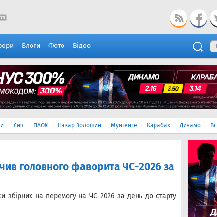
фери
Блоги
Фото
Відео
ри
Сич
ПАОК
Назар Волошин
Мунгенге
Карабах
Динамо
Вс
чив головного фаворита ЧС-2026 за
и збірних на перемогу на ЧС-2026 за день до старту