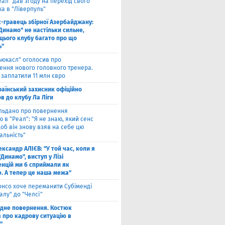
еал" дав згоду на перехід свого
а в "Ліверпуль"
с-гравець збірної Азербайджану:
Динамо" не настільки сильне,
 цього клубу багато про що
ь"
ьюкасл" оголосив про
ення нового головного тренера.
 заплатили 11 млн євро
раїнський захисник офіційно
в до клубу Ла Ліги
льдано про повернення
 в "Реал": "Я не знаю, який сенс
щоб він знову взяв на себе цю
альність"
ксандр АЛІЄВ: "У той час, коли я
"Динамо", виступ у Лізі
нцій ми б сприймали як
ю. А тепер це наша межа"
онсо хоче переманити Субіменді
алу" до "Челсі"
одне повернення. Костюк
в про кадрову ситуацію в
"