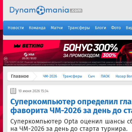
Новости
Команда
Матчи
Трансферы
Блоги
Фото
Ви
Главное
ЧМ-2026
Трансферы
Сыч
ПАОК
Назар Во
10 июня 2026 15:34
Суперкомпьютер определил гл
фаворита ЧМ-2026 за день до с
Суперкомпьютер Opta оценил шансы с
на ЧМ-2026 за день до старта турнира.