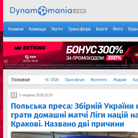
Новини
Команда
Матчі
Трансфери
Блоги
Фото
Віде
Головне
ЧС-2026
Трансфери
Мунгенге
Мудрик
Ка
5 червня 2026 22:35
Польська преса: Збірній України
грати домашні матчі Ліги націй на
Кракові. Названо дві причини